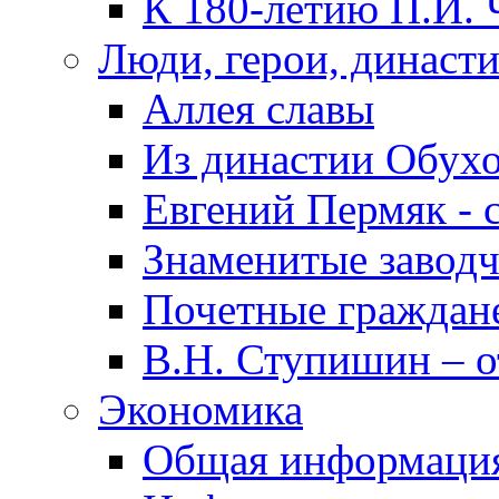
К 180-летию П.И. 
Люди, герои, династ
Аллея славы
Из династии Обух
Евгений Пермяк - 
Знаменитые заводч
Почетные граждан
В.Н. Ступишин – о
Экономика
Общая информаци