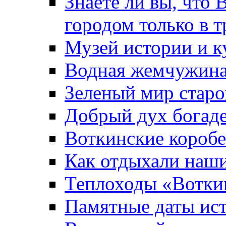
Знаете ли вы, что 
городом только в т
Музей истории и к
Водная жемчужин
Зеленый мир старо
Добрый дух богад
Воткинские короб
Как отдыхали наш
Теплоходы «Вотки
Памятные даты ис