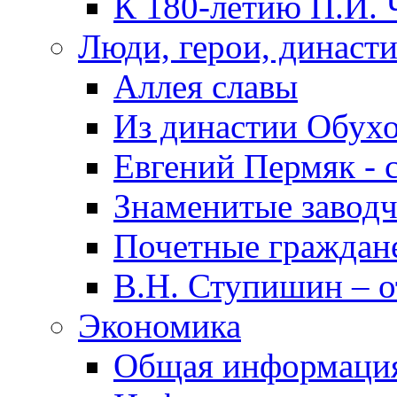
К 180-летию П.И. 
Люди, герои, династ
Аллея славы
Из династии Обух
Евгений Пермяк - 
Знаменитые заводч
Почетные граждан
В.Н. Ступишин – о
Экономика
Общая информаци