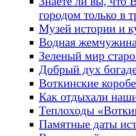
Знаете ли вы, что 
городом только в т
Музей истории и к
Водная жемчужин
Зеленый мир старо
Добрый дух богад
Воткинские короб
Как отдыхали наш
Теплоходы «Вотки
Памятные даты ис