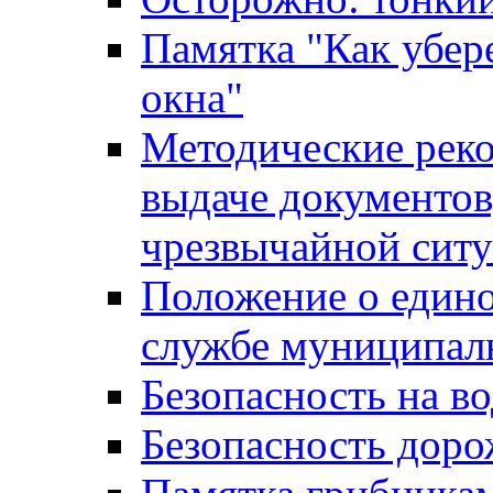
Памятка "Как убере
окна"
Методические рек
выдаче документов
чрезвычайной сит
Положение о един
службе муниципал
Безопасность на в
Безопасность дор