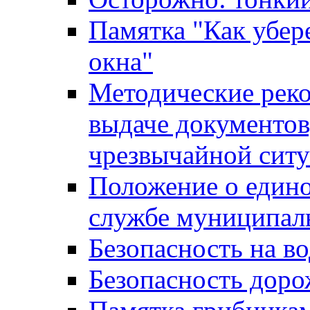
Памятка "Как убере
окна"
Методические рек
выдаче документов
чрезвычайной сит
Положение о един
службе муниципал
Безопасность на в
Безопасность дор