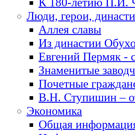
К 180-летию П.И. 
Люди, герои, династ
Аллея славы
Из династии Обух
Евгений Пермяк - 
Знаменитые заводч
Почетные граждан
В.Н. Ступишин – о
Экономика
Общая информаци