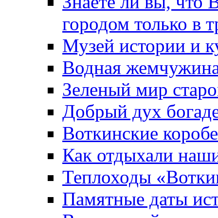
Знаете ли вы, что 
городом только в т
Музей истории и к
Водная жемчужин
Зеленый мир старо
Добрый дух богад
Воткинские короб
Как отдыхали наш
Теплоходы «Вотки
Памятные даты ис