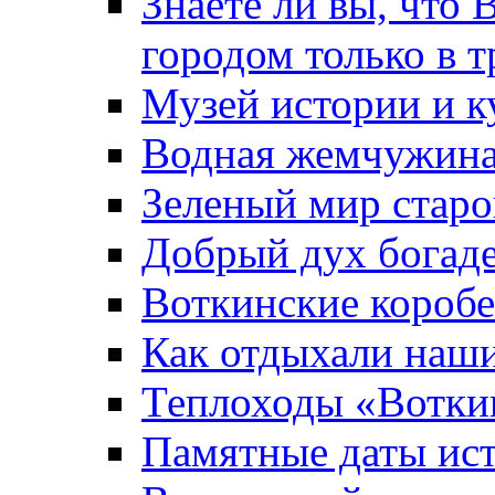
Знаете ли вы, что 
городом только в т
Музей истории и к
Водная жемчужин
Зеленый мир старо
Добрый дух богад
Воткинские короб
Как отдыхали наш
Теплоходы «Вотки
Памятные даты ис