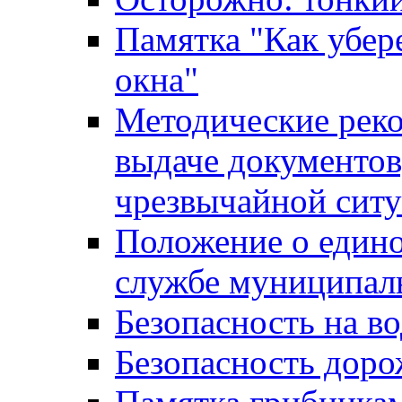
Памятка "Как убере
окна"
Методические рек
выдаче документов
чрезвычайной сит
Положение о един
службе муниципал
Безопасность на в
Безопасность дор