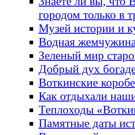
Знаете ли вы, что 
городом только в т
Музей истории и к
Водная жемчужин
Зеленый мир старо
Добрый дух богад
Воткинские короб
Как отдыхали наш
Теплоходы «Вотки
Памятные даты ис