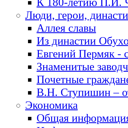
К 180-летию П.И. 
Люди, герои, династ
Аллея славы
Из династии Обух
Евгений Пермяк - 
Знаменитые заводч
Почетные граждан
В.Н. Ступишин – о
Экономика
Общая информаци