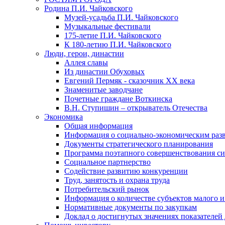
Родина П.И. Чайковского
Музей-усадьба П.И. Чайковского
Музыкальные фестивали
175-летие П.И. Чайковского
К 180-летию П.И. Чайковского
Люди, герои, династии
Аллея славы
Из династии Обуховых
Евгений Пермяк - сказочник XX века
Знаменитые заводчане
Почетные граждане Воткинска
В.Н. Ступишин – открыватель Отечества
Экономика
Общая информация
Информация о социально-экономическим раз
Документы стратегического планирования
Программа поэтапного совершенствования си
Социальное партнерство
Содействие развитию конкуренции
Труд, занятость и охрана труда
Потребительский рынок
Информация о количестве субъектов малого и
Нормативные документы по закупкам
Доклад о достигнутых значениях показателей