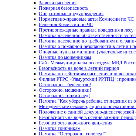
Защита населения
Пожарная безопасность
Оперативные предупреждения
Нормативно-правовые акты Комиссии по ЧС
Решения Комиссии по ЧС
Противопожарные правила поведения в лесу
Памятка населению об ответственности за те
Памятка населению по требованиям и огран
Памятка о пожарной безопасности в летний п
Опорные пункты милиции (участковые инспе
Памятка по мошенникам
Сайт Межмуниципального отдела МВД Росси
Безопасность на воде в летний период
Памятка по действиям населения при возникн
Филиал РТРС «Удмуртский РРТПЦ»: проникнов
Осторожно – бешенство!
Осторожно, мошенники!
Осторожно: тонкий лед!
Памятка "Как уберечь ребенка от падения из 
Методические рекомендации по оперативной в
Положение о единой дежурно-диспетчерской 
Безопасность на воде в осенне-зимний период
Безопасность дорожного движения
Памятка грибникам
Памятка "Осторожно, гололед!"