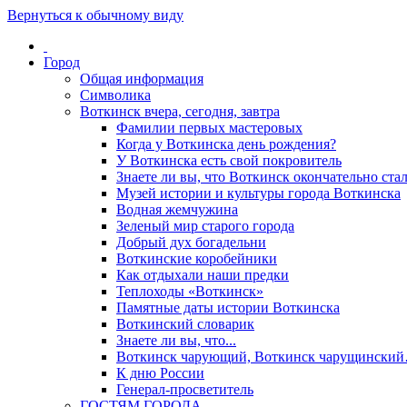
Вернуться к обычному виду
Город
Общая информация
Символика
Воткинск вчера, сегодня, завтра
Фамилии первых мастеровых
Когда у Воткинска день рождения?
У Воткинска есть свой покровитель
Знаете ли вы, что Воткинск окончательно стал
Музей истории и культуры города Воткинска
Водная жемчужина
Зеленый мир старого города
Добрый дух богадельни
Воткинские коробейники
Как отдыхали наши предки
Теплоходы «Воткинск»
Памятные даты истории Воткинска
Воткинский словарик
Знаете ли вы, что...
Воткинск чарующий, Воткинск чарущински
К дню России
Генерал-просветитель
ГОСТЯМ ГОРОДА