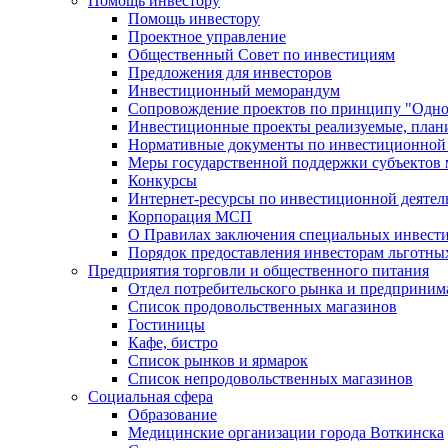
Помощь инвестору
Помощь инвестору
Проектное управление
Общественный Совет по инвестициям
Предложения для инвесторов
Инвестиционный меморандум
Сопровождение проектов по принципу "Oдно
Инвестиционные проекты реализуемые, план
Нормативные документы по инвестиционной д
Меры государственной поддержки субъектов 
Конкурсы
Интернет-ресурсы по инвестиционной деятел
Корпорация МСП
О Правилах заключения специальных инвест
Порядок предоставления инвесторам льготны
Предприятия торговли и общественного питания
Отдел потребительского рынка и предприним
Список продовольственных магазинов
Гостиницы
Кафе, бистро
Cписок рынков и ярмарок
Список непродовольственных магазинов
Социальная сфера
Образование
Медицинские организации города Воткинска