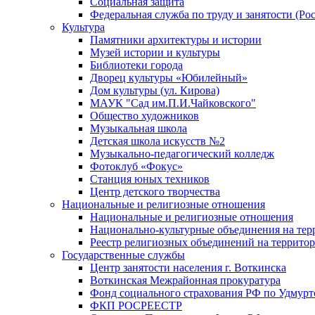
Социальная защита
Федеральная служба по труду и занятости (Рос
Культура
Памятники архитектуры и истории
Музей истории и культуры
Библиотеки города
Дворец культуры «Юбилейный»
Дом культуры (ул. Кирова)
МАУК "Сад им.П.И.Чайковского"
Общество художников
Музыкальная школа
Детская школа искусств №2
Музыкально-педагогический колледж
Фотоклуб «Фокус»
Станция юных техников
Центр детского творчества
Национальные и религиозные отношения
Национальные и религиозные отношения
Национально-культурные объединения на те
Реестр религиозных объединений на террито
Государственные службы
Центр занятости населения г. Воткинска
Воткинская Межрайонная прокуратура
Фонд социального страхования РФ по Удмурт
ФКП РОСРЕЕСТР