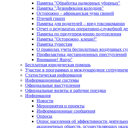
Памятка "Обработка надворных уборных"
Памятка "Дезинфекция колодцев"
Осторожно – африканская чума свиней
Птичий грипп
Памятка для родителей – вред токсикомании
Отчет о результатах оперативно-служебной д
Памятка по предупреждению подтопления
Памятка "Осторожно, клещи!"
Памятка туристам
О правилах учета беспилотных воздушных су
Профилактика дистанционных преступлений
Внимание! Ящур"
Бесплатная юридическая помощь
Участие в программах и международное сотруднич
Статистическая информация
Информационные системы
Официальные выступления
Официальные визиты и рабочие поездки
Информация
Новости
Мероприятия и проекты
Информационные сообщения
Опросы
Опрос населения об эффективности деятельн
акционерных обществ, осуществляющих оказа