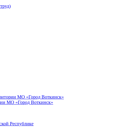
труд)
рритории МО «Город Воткинск»
рии МО «Город Воткинск»
ской Республике