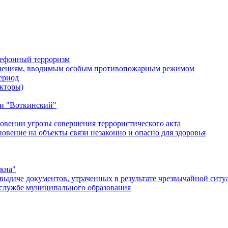
лефонный терроризм
ичениям, вводимым особым противопожарным режимом
ериод
кторы)
и "Воткинский"
овении угрозы совершения террористического акта
ение на объекты связи незаконно и опасно для здоровья
окна"
ыдаче документов, утраченных в результате чрезвычайной ситу
службе муниципального образования