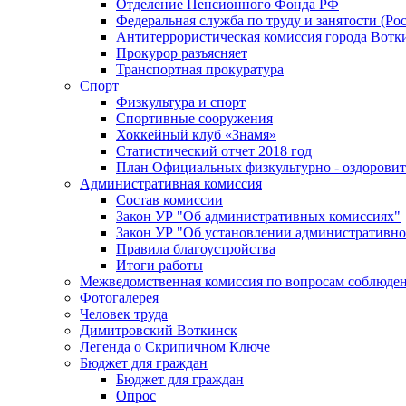
Отделение Пенсионного Фонда РФ
Федеральная служба по труду и занятости (Рос
Антитеррористическая комиссия города Вотк
Прокурор разъясняет
Транспортная прокуратура
Спорт
Физкультура и спорт
Спортивные сооружения
Хоккейный клуб «Знамя»
Статистический отчет 2018 год
План Официальных физкультурно - оздоровит
Административная комиссия
Состав комиссии
Закон УР "Об административных комиссиях"
Закон УР "Об установлении административно
Правила благоустройства
Итоги работы
Межведомственная комиссия по вопросам соблюдени
Фотогалерея
Человек труда
Димитровский Воткинск
Легенда о Скрипичном Ключе
Бюджет для граждан
Бюджет для граждан
Опрос