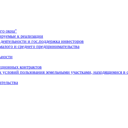
го окна"
ируемые к реализации
еятельности и гос.поддержка инвесторов
малого и среднего предпринимательства
ьности
иционных контрактов
х условий пользования земельными участками, находящимися в 
ательства