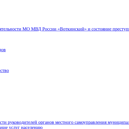
еятельности МО МВД России «Воткинский» и состояние преступн
дов
ество
ости руководителей органов местного самоуправления муниципа
ние услуг населению