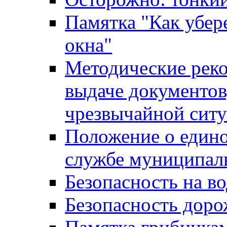
Памятка "Как убере
окна"
Методические рек
выдаче документов
чрезвычайной сит
Положение о един
службе муниципал
Безопасность на в
Безопасность дор