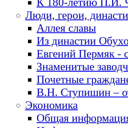
К 180-летию П.И. 
Люди, герои, династ
Аллея славы
Из династии Обух
Евгений Пермяк - 
Знаменитые заводч
Почетные граждан
В.Н. Ступишин – о
Экономика
Общая информаци