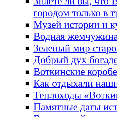
Знаете ли вы, что 
городом только в т
Музей истории и к
Водная жемчужин
Зеленый мир старо
Добрый дух богад
Воткинские короб
Как отдыхали наш
Теплоходы «Вотки
Памятные даты ис