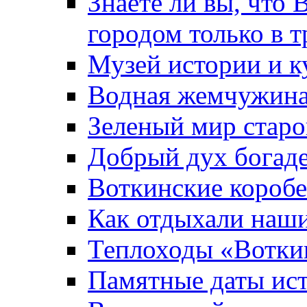
Знаете ли вы, что 
городом только в т
Музей истории и к
Водная жемчужин
Зеленый мир старо
Добрый дух богад
Воткинские короб
Как отдыхали наш
Теплоходы «Вотки
Памятные даты ис