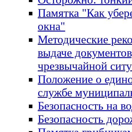
Памятка "Как убере
окна"
Методические рек
выдаче документов
чрезвычайной сит
Положение о един
службе муниципал
Безопасность на в
Безопасность дор