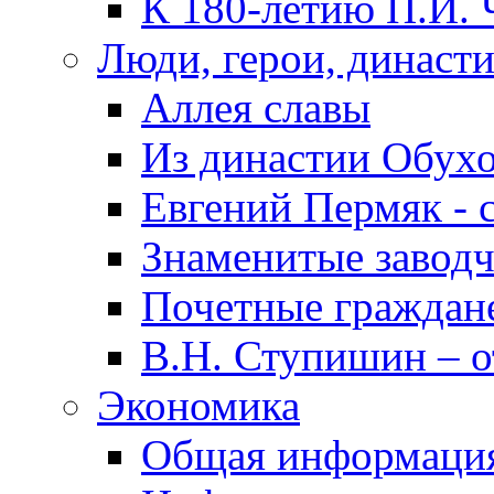
К 180-летию П.И. 
Люди, герои, династ
Аллея славы
Из династии Обух
Евгений Пермяк - 
Знаменитые заводч
Почетные граждан
В.Н. Ступишин – о
Экономика
Общая информаци