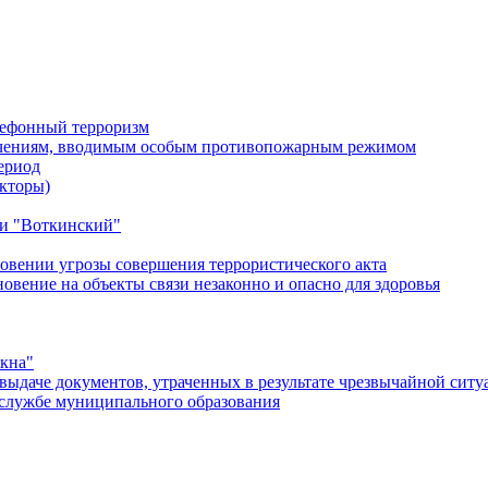
лефонный терроризм
ичениям, вводимым особым противопожарным режимом
ериод
кторы)
и "Воткинский"
овении угрозы совершения террористического акта
ение на объекты связи незаконно и опасно для здоровья
окна"
ыдаче документов, утраченных в результате чрезвычайной ситу
службе муниципального образования