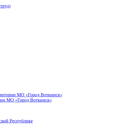
труд)
рритории МО «Город Воткинск»
рии МО «Город Воткинск»
ской Республике