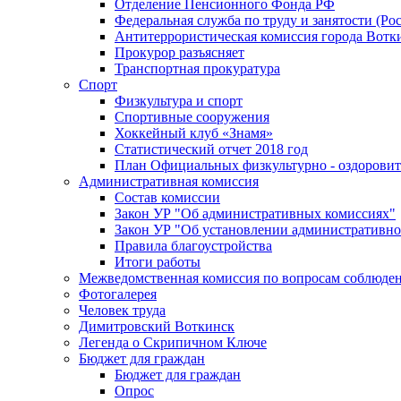
Отделение Пенсионного Фонда РФ
Федеральная служба по труду и занятости (Рос
Антитеррористическая комиссия города Вотк
Прокурор разъясняет
Транспортная прокуратура
Спорт
Физкультура и спорт
Спортивные сооружения
Хоккейный клуб «Знамя»
Статистический отчет 2018 год
План Официальных физкультурно - оздоровит
Административная комиссия
Состав комиссии
Закон УР "Об административных комиссиях"
Закон УР "Об установлении административно
Правила благоустройства
Итоги работы
Межведомственная комиссия по вопросам соблюдени
Фотогалерея
Человек труда
Димитровский Воткинск
Легенда о Скрипичном Ключе
Бюджет для граждан
Бюджет для граждан
Опрос