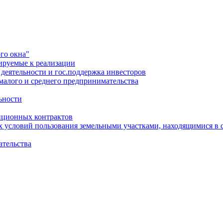
го окна"
ируемые к реализации
еятельности и гос.поддержка инвесторов
малого и среднего предпринимательства
ьности
иционных контрактов
х условий пользования земельными участками, находящимися в 
ательства