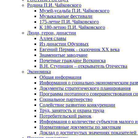
Родина П.И. Чайковского
Музей-усадьба П.И. Чайковского
Музыкальные фестивали
175-летие П.И. Чайковского
К 180-летию П.И. Чайковского
Люди, герои, династии
Аллея славы
Из династии Обуховых
Евгений Пермяк - сказочник XX века
Знаменитые заводчане
Почетные граждане Воткинска
В.Н. Ступишин – открыватель Отечества
Экономика
Общая информация
Информация о социально-экономическим раз
Документы стратегического планирования
Программа поэтапного совершенствования си
Социальное партнерство
Содействие развитию конкуренции
Труд, занятость и охрана труда
Потребительский рынок
Информация о количестве субъектов малого и
Нормативные документы по закупкам
Доклад о достигнутых значениях показателей