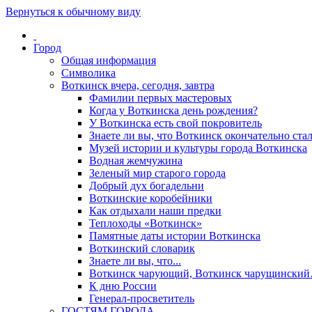
Вернуться к обычному виду
Город
Общая информация
Символика
Воткинск вчера, сегодня, завтра
Фамилии первых мастеровых
Когда у Воткинска день рождения?
У Воткинска есть свой покровитель
Знаете ли вы, что Воткинск окончательно стал
Музей истории и культуры города Воткинска
Водная жемчужина
Зеленый мир старого города
Добрый дух богадельни
Воткинские коробейники
Как отдыхали наши предки
Теплоходы «Воткинск»
Памятные даты истории Воткинска
Воткинский словарик
Знаете ли вы, что...
Воткинск чарующий, Воткинск чарущински
К дню России
Генерал-просветитель
ГОСТЯМ ГОРОДА