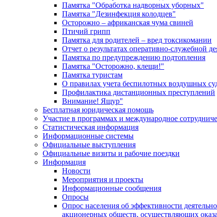
Памятка "Обработка надворных уборных"
Памятка "Дезинфекция колодцев"
Осторожно – африканская чума свиней
Птичий грипп
Памятка для родителей – вред токсикомании
Отчет о результатах оперативно-служебной д
Памятка по предупреждению подтопления
Памятка "Осторожно, клещи!"
Памятка туристам
О правилах учета беспилотных воздушных су
Профилактика дистанционных преступлений
Внимание! Ящур"
Бесплатная юридическая помощь
Участие в программах и международное сотруднич
Статистическая информация
Информационные системы
Официальные выступления
Официальные визиты и рабочие поездки
Информация
Новости
Мероприятия и проекты
Информационные сообщения
Опросы
Опрос населения об эффективности деятельн
акционерных обществ, осуществляющих оказа