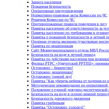
Защита населения
Пожарная безопасность
Оперативные предупреждения
Нормативно-правовые акты Комиссии по ЧС
Решения Комиссии по ЧС
Противопожарные правила поведения в лесу
Памятка населению об ответственности за те
Памятка населению по требованиям и огран
Памятка о пожарной безопасности в летний п
Опорные пункты милиции (участковые инспе
Памятка по мошенникам
Сайт Межмуниципального отдела МВД Росси
Безопасность на воде в летний период
Памятка по действиям населения при возникн
Филиал РТРС «Удмуртский РРТПЦ»: проникнов
Осторожно – бешенство!
Осторожно, мошенники!
Осторожно: тонкий лед!
Памятка "Как уберечь ребенка от падения из 
Методические рекомендации по оперативной в
Положение о единой дежурно-диспетчерской 
Безопасность на воде в осенне-зимний период
Безопасность дорожного движения
Памятка грибникам
Памятка "Осторожно, гололед!"