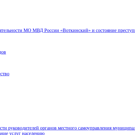
еятельности МО МВД России «Воткинский» и состояние преступн
дов
ество
ости руководителей органов местного самоуправления муниципа
ние услуг населению