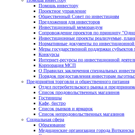
Помощь инвестору
Помощь инвестору
Проектное управление
Общественный Совет по инвестициям
Предложения для инвесторов
Инвестиционный меморандум
Сопровождение проектов по принципу "Oдно
Инвестиционные проекты реализуемые, план
Нормативные документы по инвестиционной д
Меры государственной поддержки субъектов 
Конкурсы
Интернет-ресурсы по инвестиционной деятел
Корпорация МСП
О Правилах заключения специальных инвест
Порядок предоставления инвесторам льготны
Предприятия торговли и общественного питания
Отдел потребительского рынка и предприним
Список продовольственных магазинов
Гостиницы
Кафе, бистро
Cписок рынков и ярмарок
Список непродовольственных магазинов
Социальная сфера
Образование
Медицинские организации города Воткинска