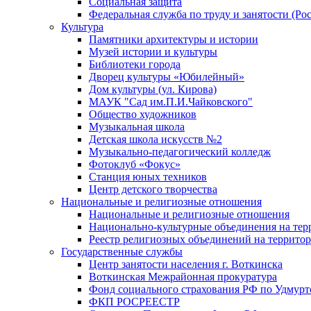
Социальная защита
Федеральная служба по труду и занятости (Рос
Культура
Памятники архитектуры и истории
Музей истории и культуры
Библиотеки города
Дворец культуры «Юбилейный»
Дом культуры (ул. Кирова)
МАУК "Сад им.П.И.Чайковского"
Общество художников
Музыкальная школа
Детская школа искусств №2
Музыкально-педагогический колледж
Фотоклуб «Фокус»
Станция юных техников
Центр детского творчества
Национальные и религиозные отношения
Национальные и религиозные отношения
Национально-культурные объединения на те
Реестр религиозных объединений на террито
Государственные службы
Центр занятости населения г. Воткинска
Воткинская Межрайонная прокуратура
Фонд социального страхования РФ по Удмурт
ФКП РОСРЕЕСТР