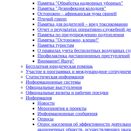
Памятка "Обработка надворных уборных"
Памятка "Дезинфекция колодцев"
Осторожно – африканская чума свиней
Птичий грипп
Памятка для родителей – вред токсикомании
Отчет о результатах оперативно-служебной д
Памятка по предупреждению подтопления
Памятка "Осторожно, клещи!"
Памятка туристам
О правилах учета беспилотных воздушных су
Профилактика дистанционных преступлений
Внимание! Ящур"
Бесплатная юридическая помощь
Участие в программах и международное сотруднич
Статистическая информация
Информационные системы
Официальные выступления
Официальные визиты и рабочие поездки
Информация
Новости
Мероприятия и проекты
Информационные сообщения
Опросы
Опрос населения об эффективности деятельн
акционерных обществ, осуществляющих оказа