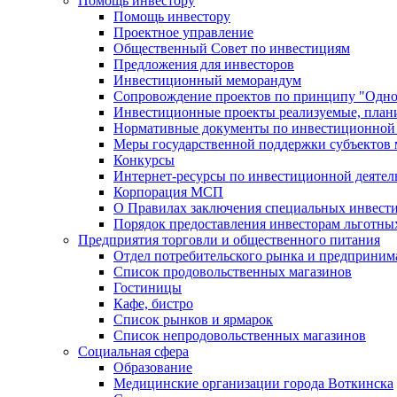
Помощь инвестору
Помощь инвестору
Проектное управление
Общественный Совет по инвестициям
Предложения для инвесторов
Инвестиционный меморандум
Сопровождение проектов по принципу "Oдно
Инвестиционные проекты реализуемые, план
Нормативные документы по инвестиционной д
Меры государственной поддержки субъектов 
Конкурсы
Интернет-ресурсы по инвестиционной деятел
Корпорация МСП
О Правилах заключения специальных инвест
Порядок предоставления инвесторам льготны
Предприятия торговли и общественного питания
Отдел потребительского рынка и предприним
Список продовольственных магазинов
Гостиницы
Кафе, бистро
Cписок рынков и ярмарок
Список непродовольственных магазинов
Социальная сфера
Образование
Медицинские организации города Воткинска