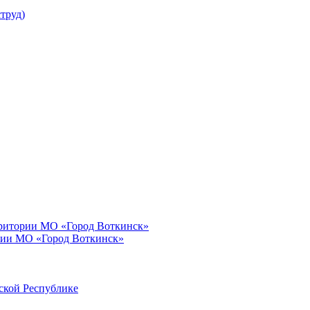
труд)
рритории МО «Город Воткинск»
рии МО «Город Воткинск»
ской Республике