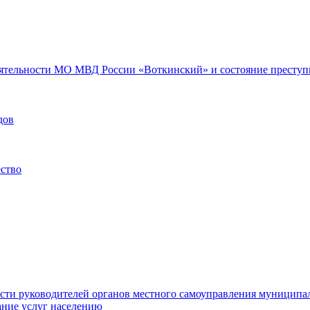
еятельности МО МВД России «Воткинский» и состояние преступн
дов
ество
ости руководителей органов местного самоуправления муниципа
ние услуг населению