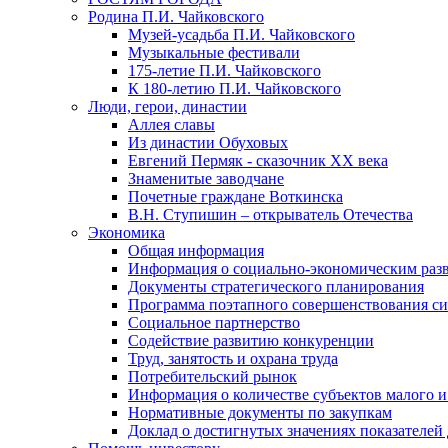
Родина П.И. Чайковского
Музей-усадьба П.И. Чайковского
Музыкальные фестивали
175-летие П.И. Чайковского
К 180-летию П.И. Чайковского
Люди, герои, династии
Аллея славы
Из династии Обуховых
Евгений Пермяк - сказочник XX века
Знаменитые заводчане
Почетные граждане Воткинска
В.Н. Ступишин – открыватель Отечества
Экономика
Общая информация
Информация о социально-экономическим раз
Документы стратегического планирования
Программа поэтапного совершенствования си
Социальное партнерство
Содействие развитию конкуренции
Труд, занятость и охрана труда
Потребительский рынок
Информация о количестве субъектов малого и
Нормативные документы по закупкам
Доклад о достигнутых значениях показателей