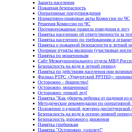
Защита населения
Пожарная безопасность
Оперативные предупреждения
Нормативно-правовые акты Комиссии по ЧС
Решения Комиссии по ЧС
Противопожарные правила поведения в лесу
Памятка населению об ответственности за те
Памятка населению по требованиям и огран
Памятка о пожарной безопасности в летний п
Опорные пункты милиции (участковые инспе
Памятка по мошенникам
Сайт Межмуниципального отдела МВД Росси
Безопасность на воде в летний период
Памятка по действиям населения при возникн
Филиал РТРС «Удмуртский РРТПЦ»: проникнов
Осторожно – бешенство!
Осторожно, мошенники!
Осторожно: тонкий лед!
Памятка "Как уберечь ребенка от падения из 
Методические рекомендации по оперативной в
Положение о единой дежурно-диспетчерской 
Безопасность на воде в осенне-зимний период
Безопасность дорожного движения
Памятка грибникам
Памятка "Осторожно, гололед!"