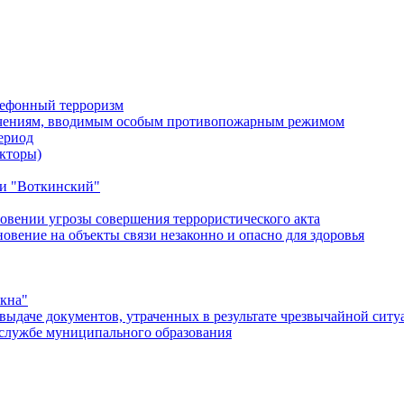
лефонный терроризм
ичениям, вводимым особым противопожарным режимом
ериод
кторы)
и "Воткинский"
овении угрозы совершения террористического акта
ение на объекты связи незаконно и опасно для здоровья
окна"
ыдаче документов, утраченных в результате чрезвычайной ситу
службе муниципального образования