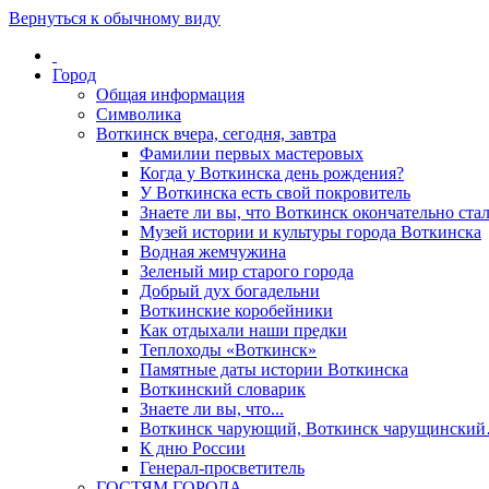
Вернуться к обычному виду
Город
Общая информация
Символика
Воткинск вчера, сегодня, завтра
Фамилии первых мастеровых
Когда у Воткинска день рождения?
У Воткинска есть свой покровитель
Знаете ли вы, что Воткинск окончательно стал
Музей истории и культуры города Воткинска
Водная жемчужина
Зеленый мир старого города
Добрый дух богадельни
Воткинские коробейники
Как отдыхали наши предки
Теплоходы «Воткинск»
Памятные даты истории Воткинска
Воткинский словарик
Знаете ли вы, что...
Воткинск чарующий, Воткинск чарущински
К дню России
Генерал-просветитель
ГОСТЯМ ГОРОДА