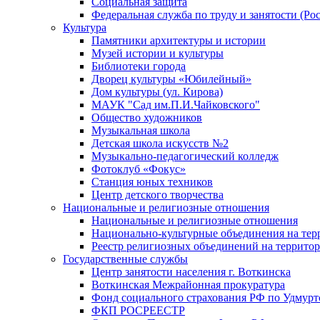
Социальная защита
Федеральная служба по труду и занятости (Рос
Культура
Памятники архитектуры и истории
Музей истории и культуры
Библиотеки города
Дворец культуры «Юбилейный»
Дом культуры (ул. Кирова)
МАУК "Сад им.П.И.Чайковского"
Общество художников
Музыкальная школа
Детская школа искусств №2
Музыкально-педагогический колледж
Фотоклуб «Фокус»
Станция юных техников
Центр детского творчества
Национальные и религиозные отношения
Национальные и религиозные отношения
Национально-культурные объединения на те
Реестр религиозных объединений на террито
Государственные службы
Центр занятости населения г. Воткинска
Воткинская Межрайонная прокуратура
Фонд социального страхования РФ по Удмурт
ФКП РОСРЕЕСТР