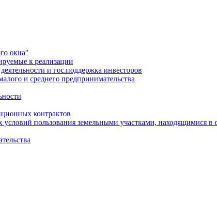
го окна"
ируемые к реализации
еятельности и гос.поддержка инвесторов
малого и среднего предпринимательства
ьности
иционных контрактов
х условий пользования земельными участками, находящимися в 
ательства