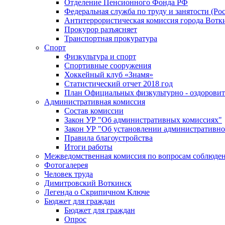
Отделение Пенсионного Фонда РФ
Федеральная служба по труду и занятости (Рос
Антитеррористическая комиссия города Вотк
Прокурор разъясняет
Транспортная прокуратура
Спорт
Физкультура и спорт
Спортивные сооружения
Хоккейный клуб «Знамя»
Статистический отчет 2018 год
План Официальных физкультурно - оздоровит
Административная комиссия
Состав комиссии
Закон УР "Об административных комиссиях"
Закон УР "Об установлении административно
Правила благоустройства
Итоги работы
Межведомственная комиссия по вопросам соблюдени
Фотогалерея
Человек труда
Димитровский Воткинск
Легенда о Скрипичном Ключе
Бюджет для граждан
Бюджет для граждан
Опрос