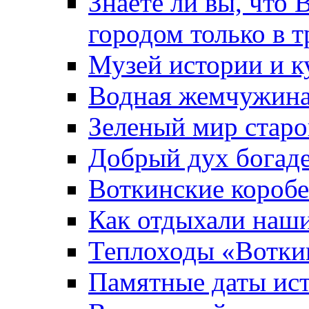
Знаете ли вы, что 
городом только в т
Музей истории и к
Водная жемчужин
Зеленый мир старо
Добрый дух богад
Воткинские короб
Как отдыхали наш
Теплоходы «Вотки
Памятные даты ис