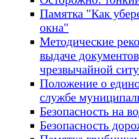
Памятка "Как убере
окна"
Методические рек
выдаче документов
чрезвычайной сит
Положение о един
службе муниципал
Безопасность на в
Безопасность дор