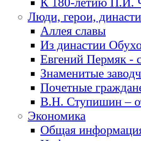
К 180-летию П.И. 
Люди, герои, династ
Аллея славы
Из династии Обух
Евгений Пермяк - 
Знаменитые заводч
Почетные граждан
В.Н. Ступишин – о
Экономика
Общая информаци