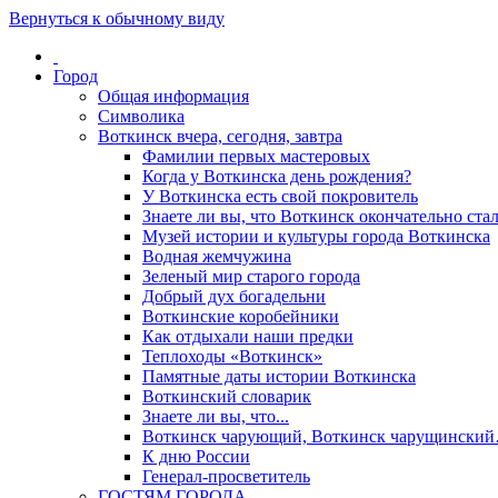
Вернуться к обычному виду
Город
Общая информация
Символика
Воткинск вчера, сегодня, завтра
Фамилии первых мастеровых
Когда у Воткинска день рождения?
У Воткинска есть свой покровитель
Знаете ли вы, что Воткинск окончательно стал
Музей истории и культуры города Воткинска
Водная жемчужина
Зеленый мир старого города
Добрый дух богадельни
Воткинские коробейники
Как отдыхали наши предки
Теплоходы «Воткинск»
Памятные даты истории Воткинска
Воткинский словарик
Знаете ли вы, что...
Воткинск чарующий, Воткинск чарущински
К дню России
Генерал-просветитель
ГОСТЯМ ГОРОДА