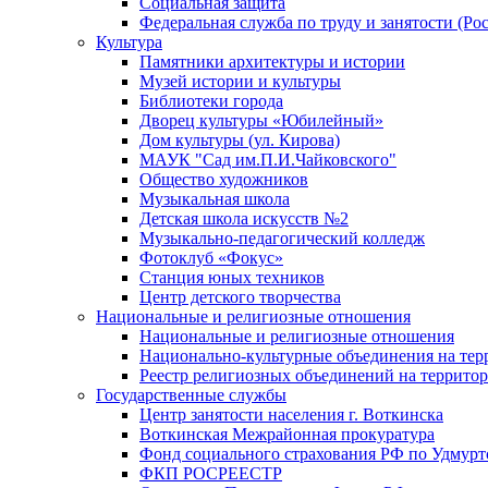
Социальная защита
Федеральная служба по труду и занятости (Рос
Культура
Памятники архитектуры и истории
Музей истории и культуры
Библиотеки города
Дворец культуры «Юбилейный»
Дом культуры (ул. Кирова)
МАУК "Сад им.П.И.Чайковского"
Общество художников
Музыкальная школа
Детская школа искусств №2
Музыкально-педагогический колледж
Фотоклуб «Фокус»
Станция юных техников
Центр детского творчества
Национальные и религиозные отношения
Национальные и религиозные отношения
Национально-культурные объединения на те
Реестр религиозных объединений на террито
Государственные службы
Центр занятости населения г. Воткинска
Воткинская Межрайонная прокуратура
Фонд социального страхования РФ по Удмурт
ФКП РОСРЕЕСТР