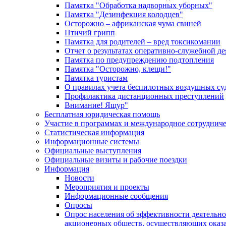
Памятка "Обработка надворных уборных"
Памятка "Дезинфекция колодцев"
Осторожно – африканская чума свиней
Птичий грипп
Памятка для родителей – вред токсикомании
Отчет о результатах оперативно-служебной д
Памятка по предупреждению подтопления
Памятка "Осторожно, клещи!"
Памятка туристам
О правилах учета беспилотных воздушных су
Профилактика дистанционных преступлений
Внимание! Ящур"
Бесплатная юридическая помощь
Участие в программах и международное сотруднич
Статистическая информация
Информационные системы
Официальные выступления
Официальные визиты и рабочие поездки
Информация
Новости
Мероприятия и проекты
Информационные сообщения
Опросы
Опрос населения об эффективности деятельн
акционерных обществ, осуществляющих оказа