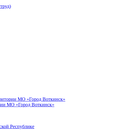
труд)
рритории МО «Город Воткинск»
рии МО «Город Воткинск»
ской Республике