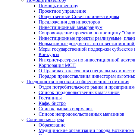
Помощь инвестору
Помощь инвестору
Проектное управление
Общественный Совет по инвестициям
Предложения для инвесторов
Инвестиционный меморандум
Сопровождение проектов по принципу "Oдно
Инвестиционные проекты реализуемые, план
Нормативные документы по инвестиционной д
Меры государственной поддержки субъектов 
Конкурсы
Интернет-ресурсы по инвестиционной деятел
Корпорация МСП
О Правилах заключения специальных инвест
Порядок предоставления инвесторам льготны
Предприятия торговли и общественного питания
Отдел потребительского рынка и предприним
Список продовольственных магазинов
Гостиницы
Кафе, бистро
Cписок рынков и ярмарок
Список непродовольственных магазинов
Социальная сфера
Образование
Медицинские организации города Воткинска