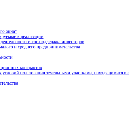
го окна"
ируемые к реализации
еятельности и гос.поддержка инвесторов
малого и среднего предпринимательства
ьности
иционных контрактов
х условий пользования земельными участками, находящимися в 
ательства