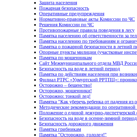
Защита населения
Пожарная безопасность
Оперативные предупреждения
Нормативно-правовые акты Комиссии по ЧС
Решения Комиссии по ЧС
Противопожарные правила поведения в лесу
Памятка населению об ответственности за те
Памятка населению по требованиям и огран
Памятка о пожарной безопасности в летний п
Опорные пункты милиции (участковые инспе
Памятка по мошенникам
Сайт Межмуниципального отдела МВД Росси
Безопасность на воде в летний период
Памятка по действиям населения при возникн
Филиал РТРС «Удмуртский РРТПЦ»: проникнов
Осторожно – бешенство!
Осторожно, мошенники!
Осторожно: тонкий лед!
Памятка "Как уберечь ребенка от падения из 
Методические рекомендации по оперативной в
Положение о единой дежурно-диспетчерской 
Безопасность на воде в осенне-зимний период
Безопасность дорожного движения
Памятка грибникам
Памятка "Осторожно, гололед!"