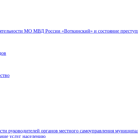
еятельности МО МВД России «Воткинский» и состояние преступн
дов
ество
ости руководителей органов местного самоуправления муниципа
ние услуг населению