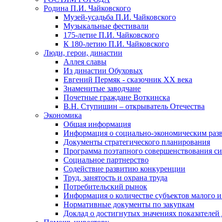
Родина П.И. Чайковского
Музей-усадьба П.И. Чайковского
Музыкальные фестивали
175-летие П.И. Чайковского
К 180-летию П.И. Чайковского
Люди, герои, династии
Аллея славы
Из династии Обуховых
Евгений Пермяк - сказочник XX века
Знаменитые заводчане
Почетные граждане Воткинска
В.Н. Ступишин – открыватель Отечества
Экономика
Общая информация
Информация о социально-экономическим раз
Документы стратегического планирования
Программа поэтапного совершенствования си
Социальное партнерство
Содействие развитию конкуренции
Труд, занятость и охрана труда
Потребительский рынок
Информация о количестве субъектов малого и
Нормативные документы по закупкам
Доклад о достигнутых значениях показателей