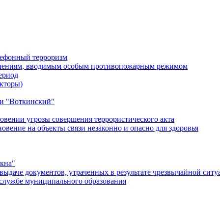
лефонный терроризм
ичениям, вводимым особым противопожарным режимом
ериод
кторы)
и "Воткинский"
овении угрозы совершения террористического акта
ение на объекты связи незаконно и опасно для здоровья
окна"
ыдаче документов, утраченных в результате чрезвычайной ситу
службе муниципального образования