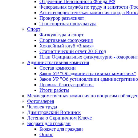
Отделение Пенсионного Фонда РФ
Федеральная служба по труду и занятости (Рос
Антитеррористическая комиссия города Вотк
Прокурор разъясняет
Транспортная прокуратура
Спорт
Физкультура и спорт
Спортивные сооружения
Хоккейный клуб «Знамя»
Статистический отчет 2018 год
План Официальных физкультурно - оздоровит
Административная комиссия
Состав комиссии
Закон УР "Об административных комиссиях"
Закон УР "Об установлении административно
Правила благоустройства
Итоги работы
Межведомственная комиссия по вопросам соблюдени
Фотогалерея
Человек труда
Димитровский Воткинск
Легенда о Скрипичном Ключе
Бюджет для граждан
Бюджет для граждан
Опрос