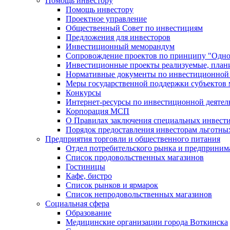
Помощь инвестору
Помощь инвестору
Проектное управление
Общественный Совет по инвестициям
Предложения для инвесторов
Инвестиционный меморандум
Сопровождение проектов по принципу "Oдно
Инвестиционные проекты реализуемые, план
Нормативные документы по инвестиционной д
Меры государственной поддержки субъектов 
Конкурсы
Интернет-ресурсы по инвестиционной деятел
Корпорация МСП
О Правилах заключения специальных инвест
Порядок предоставления инвесторам льготны
Предприятия торговли и общественного питания
Отдел потребительского рынка и предприним
Список продовольственных магазинов
Гостиницы
Кафе, бистро
Cписок рынков и ярмарок
Список непродовольственных магазинов
Социальная сфера
Образование
Медицинские организации города Воткинска