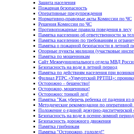
Защита населения
Пожарная безопасность
Оперативные предупреждения
Нормативно-правовые акты Комиссии по ЧС
Решения Комиссии по ЧС
Противопожарные правила поведения в лесу
Памятка населению об ответственности за те
Памятка населению по требованиям и огран
Памятка о пожарной безопасности в летний п
Опорные пункты милиции (участковые инспе
Памятка по мошенникам
Сайт Межмуниципального отдела МВД Росси
Безопасность на воде в летний период
Памятка по действиям населения при возникн
Филиал РТРС «Удмуртский РРТПЦ»: проникнов
Осторожно – бешенство!
Осторожно, мошенники!
Осторожно: тонкий лед!
Памятка "Как уберечь ребенка от падения из 
Методические рекомендации по оперативной в
Положение о единой дежурно-диспетчерской 
Безопасность на воде в осенне-зимний период
Безопасность дорожного движения
Памятка грибникам
Памятка "Осторожно, гололед!"