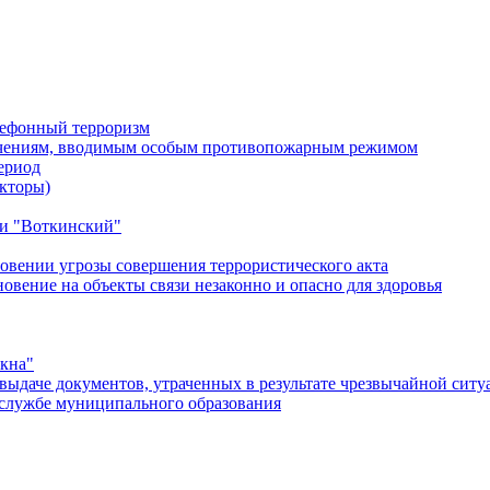
лефонный терроризм
ичениям, вводимым особым противопожарным режимом
ериод
кторы)
и "Воткинский"
овении угрозы совершения террористического акта
ение на объекты связи незаконно и опасно для здоровья
окна"
ыдаче документов, утраченных в результате чрезвычайной ситу
службе муниципального образования