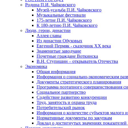
Родина П.И. Чайковского
Музей-усадьба П.И. Чайковского
Музыкальные фестивали
175-летие П.И. Чайковского
К 180-летию П.И. Чайковского
Люди, герои, династии
Аллея славы
Из династии Обуховых
Евгений Пермяк - сказочник XX века
Знаменитые заводчане
Почетные граждане Воткинска
В.Н. Ступишин – открыватель Отечества
Экономика
Общая информация
Информация о социально-экономическим раз
Документы стратегического планирования
Программа поэтапного совершенствования си
Социальное партнерство
Содействие развитию конкуренции
Труд, занятость и охрана труда
Потребительский рынок
Информация о количестве субъектов малого и
Нормативные документы по закупкам
Доклад о достигнутых значениях показателей