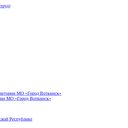
труд)
рритории МО «Город Воткинск»
рии МО «Город Воткинск»
ской Республике