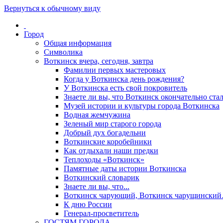
Вернуться к обычному виду
Город
Общая информация
Символика
Воткинск вчера, сегодня, завтра
Фамилии первых мастеровых
Когда у Воткинска день рождения?
У Воткинска есть свой покровитель
Знаете ли вы, что Воткинск окончательно стал
Музей истории и культуры города Воткинска
Водная жемчужина
Зеленый мир старого города
Добрый дух богадельни
Воткинские коробейники
Как отдыхали наши предки
Теплоходы «Воткинск»
Памятные даты истории Воткинска
Воткинский словарик
Знаете ли вы, что...
Воткинск чарующий, Воткинск чарущински
К дню России
Генерал-просветитель
ГОСТЯМ ГОРОДА