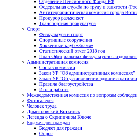
Отделение Пенсионного Фонда РФ
Федеральная служба по труду и занятости (Рос
Антитеррористическая комиссия города Вотк
Прокурор разъясняет
Транспортная прокуратура
Спорт
Физкультура и спорт
Спортивные сооружения
Хоккейный клуб «Знамя»
Статистический отчет 2018 год
План Официальных физкультурно - оздоровит
Административная комиссия
Состав комиссии
Закон УР "Об административных комиссиях"
Закон УР "Об установлении административно
Правила благоустройства
Итоги работы
Межведомственная комиссия по вопросам соблюдени
Фотогалерея
Человек труда
Димитровский Воткинск
Легенда о Скрипичном Ключе
Бюджет для граждан
Бюджет для граждан
Опрос