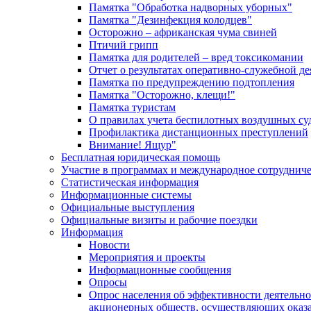
Памятка "Обработка надворных уборных"
Памятка "Дезинфекция колодцев"
Осторожно – африканская чума свиней
Птичий грипп
Памятка для родителей – вред токсикомании
Отчет о результатах оперативно-служебной д
Памятка по предупреждению подтопления
Памятка "Осторожно, клещи!"
Памятка туристам
О правилах учета беспилотных воздушных су
Профилактика дистанционных преступлений
Внимание! Ящур"
Бесплатная юридическая помощь
Участие в программах и международное сотруднич
Статистическая информация
Информационные системы
Официальные выступления
Официальные визиты и рабочие поездки
Информация
Новости
Мероприятия и проекты
Информационные сообщения
Опросы
Опрос населения об эффективности деятельн
акционерных обществ, осуществляющих оказа