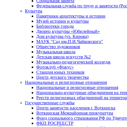
Социальная защита
Федеральная служба по труду и занятости (Рос
Культура
Памятники архитектуры и истории
Музей истории и культуры
Библиотеки города
Дворец культуры «Юбилейный»
Дом культуры (ул. Кирова)
МАУК "Сад им.П.И.Чайковского"
Общество художников
Музыкальная школа
Детская школа искусств №2
Музыкально-педагогический колледж
Фотоклуб «Фокус»
Станция юных техников
Центр детского творчества
Национальные и религиозные отношения
Национальные и религиозные отношения
Национально-культурные объединения на те
Реестр религиозных объединений на террито
Государственные службы
Центр занятости населения г. Воткинска
Воткинская Межрайонная прокуратура
Фонд социального страхования РФ по Удмурт
ФКП РОСРЕЕСТР