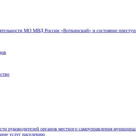
еятельности МО МВД России «Воткинский» и состояние преступн
дов
ество
ости руководителей органов местного самоуправления муниципа
ние услуг населению