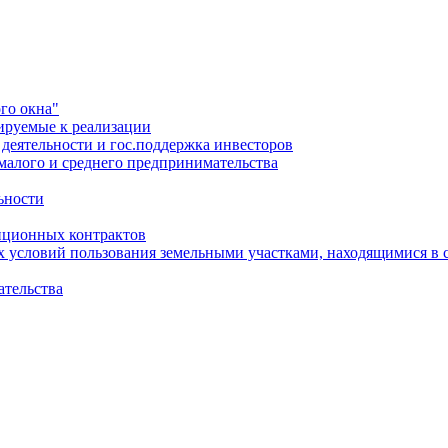
го окна"
ируемые к реализации
еятельности и гос.поддержка инвесторов
малого и среднего предпринимательства
ьности
иционных контрактов
х условий пользования земельными участками, находящимися в 
ательства