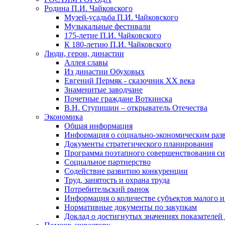
Родина П.И. Чайковского
Музей-усадьба П.И. Чайковского
Музыкальные фестивали
175-летие П.И. Чайковского
К 180-летию П.И. Чайковского
Люди, герои, династии
Аллея славы
Из династии Обуховых
Евгений Пермяк - сказочник XX века
Знаменитые заводчане
Почетные граждане Воткинска
В.Н. Ступишин – открыватель Отечества
Экономика
Общая информация
Информация о социально-экономическим раз
Документы стратегического планирования
Программа поэтапного совершенствования си
Социальное партнерство
Содействие развитию конкуренции
Труд, занятость и охрана труда
Потребительский рынок
Информация о количестве субъектов малого и
Нормативные документы по закупкам
Доклад о достигнутых значениях показателей