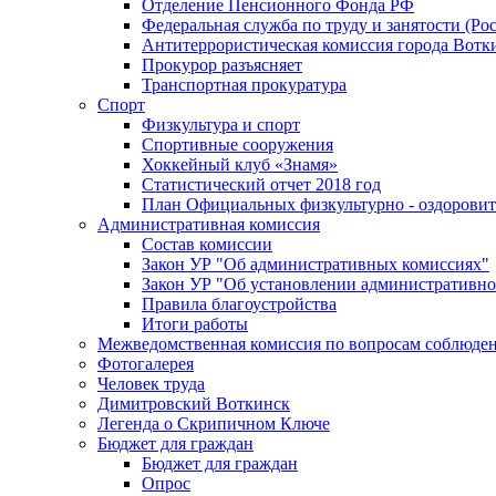
Отделение Пенсионного Фонда РФ
Федеральная служба по труду и занятости (Рос
Антитеррористическая комиссия города Вотк
Прокурор разъясняет
Транспортная прокуратура
Спорт
Физкультура и спорт
Спортивные сооружения
Хоккейный клуб «Знамя»
Статистический отчет 2018 год
План Официальных физкультурно - оздоровит
Административная комиссия
Состав комиссии
Закон УР "Об административных комиссиях"
Закон УР "Об установлении административно
Правила благоустройства
Итоги работы
Межведомственная комиссия по вопросам соблюдени
Фотогалерея
Человек труда
Димитровский Воткинск
Легенда о Скрипичном Ключе
Бюджет для граждан
Бюджет для граждан
Опрос