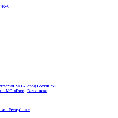
труд)
рритории МО «Город Воткинск»
рии МО «Город Воткинск»
ской Республике