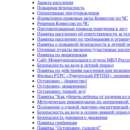
Защита населения
Пожарная безопасность
Оперативные предупреждения
Нормативно-правовые акты Комиссии по ЧС
Решения Комиссии по ЧС
Противопожарные правила поведения в лесу
Памятка населению об ответственности за те
Памятка населению по требованиям и огран
Памятка о пожарной безопасности в летний п
Опорные пункты милиции (участковые инспе
Памятка по мошенникам
Сайт Межмуниципального отдела МВД Росси
Безопасность на воде в летний период
Памятка по действиям населения при возникн
Филиал РТРС «Удмуртский РРТПЦ»: проникнов
Осторожно – бешенство!
Осторожно, мошенники!
Осторожно: тонкий лед!
Памятка "Как уберечь ребенка от падения из 
Методические рекомендации по оперативной в
Положение о единой дежурно-диспетчерской 
Безопасность на воде в осенне-зимний период
Безопасность дорожного движения
Памятка грибникам
Памятка "Осторожно, гололед!"