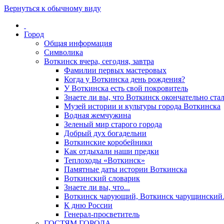
Вернуться к обычному виду
Город
Общая информация
Символика
Воткинск вчера, сегодня, завтра
Фамилии первых мастеровых
Когда у Воткинска день рождения?
У Воткинска есть свой покровитель
Знаете ли вы, что Воткинск окончательно стал
Музей истории и культуры города Воткинска
Водная жемчужина
Зеленый мир старого города
Добрый дух богадельни
Воткинские коробейники
Как отдыхали наши предки
Теплоходы «Воткинск»
Памятные даты истории Воткинска
Воткинский словарик
Знаете ли вы, что...
Воткинск чарующий, Воткинск чарущински
К дню России
Генерал-просветитель
ГОСТЯМ ГОРОДА