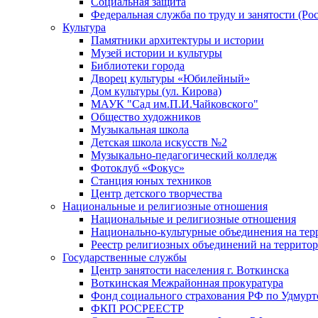
Социальная защита
Федеральная служба по труду и занятости (Рос
Культура
Памятники архитектуры и истории
Музей истории и культуры
Библиотеки города
Дворец культуры «Юбилейный»
Дом культуры (ул. Кирова)
МАУК "Сад им.П.И.Чайковского"
Общество художников
Музыкальная школа
Детская школа искусств №2
Музыкально-педагогический колледж
Фотоклуб «Фокус»
Станция юных техников
Центр детского творчества
Национальные и религиозные отношения
Национальные и религиозные отношения
Национально-культурные объединения на те
Реестр религиозных объединений на террито
Государственные службы
Центр занятости населения г. Воткинска
Воткинская Межрайонная прокуратура
Фонд социального страхования РФ по Удмурт
ФКП РОСРЕЕСТР