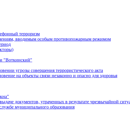
лефонный терроризм
ичениям, вводимым особым противопожарным режимом
ериод
кторы)
и "Воткинский"
овении угрозы совершения террористического акта
ение на объекты связи незаконно и опасно для здоровья
окна"
ыдаче документов, утраченных в результате чрезвычайной ситу
службе муниципального образования