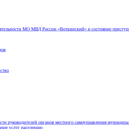
еятельности МО МВД России «Воткинский» и состояние преступн
дов
ество
ости руководителей органов местного самоуправления муниципа
ние услуг населению