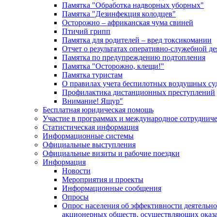
Памятка "Обработка надворных уборных"
Памятка "Дезинфекция колодцев"
Осторожно – африканская чума свиней
Птичий грипп
Памятка для родителей – вред токсикомании
Отчет о результатах оперативно-служебной д
Памятка по предупреждению подтопления
Памятка "Осторожно, клещи!"
Памятка туристам
О правилах учета беспилотных воздушных су
Профилактика дистанционных преступлений
Внимание! Ящур"
Бесплатная юридическая помощь
Участие в программах и международное сотруднич
Статистическая информация
Информационные системы
Официальные выступления
Официальные визиты и рабочие поездки
Информация
Новости
Мероприятия и проекты
Информационные сообщения
Опросы
Опрос населения об эффективности деятельн
акционерных обществ, осуществляющих оказа