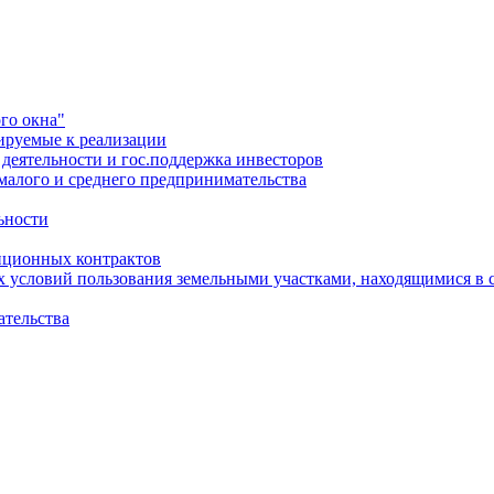
го окна"
ируемые к реализации
еятельности и гос.поддержка инвесторов
малого и среднего предпринимательства
ьности
иционных контрактов
х условий пользования земельными участками, находящимися в 
ательства