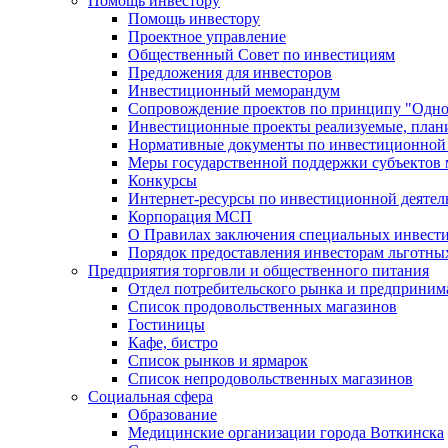
Помощь инвестору
Помощь инвестору
Проектное управление
Общественный Совет по инвестициям
Предложения для инвесторов
Инвестиционный меморандум
Сопровождение проектов по принципу "Oдно
Инвестиционные проекты реализуемые, план
Нормативные документы по инвестиционной д
Меры государственной поддержки субъектов 
Конкурсы
Интернет-ресурсы по инвестиционной деятел
Корпорация МСП
О Правилах заключения специальных инвест
Порядок предоставления инвесторам льготны
Предприятия торговли и общественного питания
Отдел потребительского рынка и предприним
Список продовольственных магазинов
Гостиницы
Кафе, бистро
Cписок рынков и ярмарок
Список непродовольственных магазинов
Социальная сфера
Образование
Медицинские организации города Воткинска