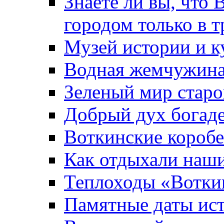
Знаете ли вы, что 
городом только в т
Музей истории и к
Водная жемчужин
Зеленый мир старо
Добрый дух богад
Воткинские короб
Как отдыхали наш
Теплоходы «Вотки
Памятные даты ис