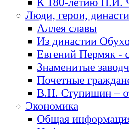
К 180-летию П.И. 
Люди, герои, династ
Аллея славы
Из династии Обух
Евгений Пермяк - 
Знаменитые заводч
Почетные граждан
В.Н. Ступишин – о
Экономика
Общая информаци