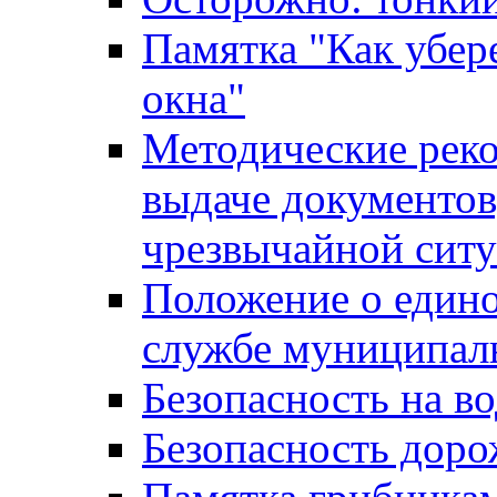
Памятка "Как убере
окна"
Методические рек
выдаче документов
чрезвычайной сит
Положение о един
службе муниципал
Безопасность на в
Безопасность дор