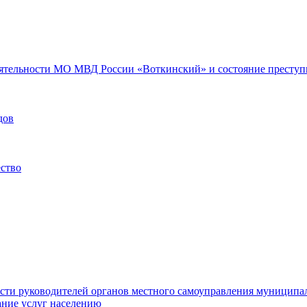
еятельности МО МВД России «Воткинский» и состояние преступн
дов
ество
ости руководителей органов местного самоуправления муниципа
ние услуг населению