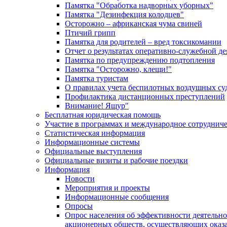
Памятка "Обработка надворных уборных"
Памятка "Дезинфекция колодцев"
Осторожно – африканская чума свиней
Птичий грипп
Памятка для родителей – вред токсикомании
Отчет о результатах оперативно-служебной д
Памятка по предупреждению подтопления
Памятка "Осторожно, клещи!"
Памятка туристам
О правилах учета беспилотных воздушных су
Профилактика дистанционных преступлений
Внимание! Ящур"
Бесплатная юридическая помощь
Участие в программах и международное сотруднич
Статистическая информация
Информационные системы
Официальные выступления
Официальные визиты и рабочие поездки
Информация
Новости
Мероприятия и проекты
Информационные сообщения
Опросы
Опрос населения об эффективности деятельн
акционерных обществ, осуществляющих оказа