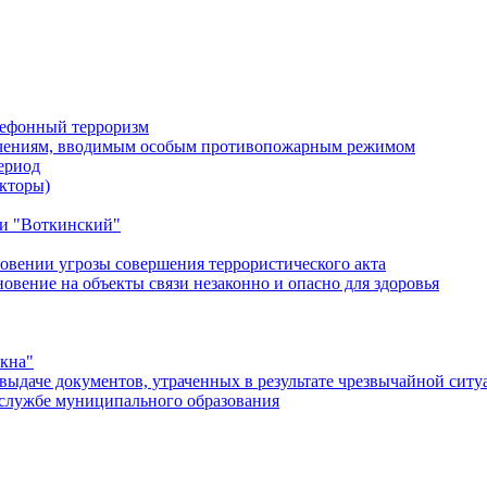
лефонный терроризм
ичениям, вводимым особым противопожарным режимом
ериод
кторы)
и "Воткинский"
овении угрозы совершения террористического акта
ение на объекты связи незаконно и опасно для здоровья
окна"
ыдаче документов, утраченных в результате чрезвычайной ситу
службе муниципального образования