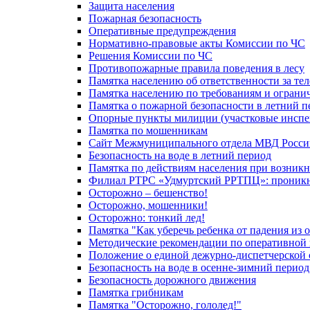
Защита населения
Пожарная безопасность
Оперативные предупреждения
Нормативно-правовые акты Комиссии по ЧС
Решения Комиссии по ЧС
Противопожарные правила поведения в лесу
Памятка населению об ответственности за те
Памятка населению по требованиям и огран
Памятка о пожарной безопасности в летний п
Опорные пункты милиции (участковые инспе
Памятка по мошенникам
Сайт Межмуниципального отдела МВД Росси
Безопасность на воде в летний период
Памятка по действиям населения при возникн
Филиал РТРС «Удмуртский РРТПЦ»: проникнов
Осторожно – бешенство!
Осторожно, мошенники!
Осторожно: тонкий лед!
Памятка "Как уберечь ребенка от падения из 
Методические рекомендации по оперативной в
Положение о единой дежурно-диспетчерской 
Безопасность на воде в осенне-зимний период
Безопасность дорожного движения
Памятка грибникам
Памятка "Осторожно, гололед!"