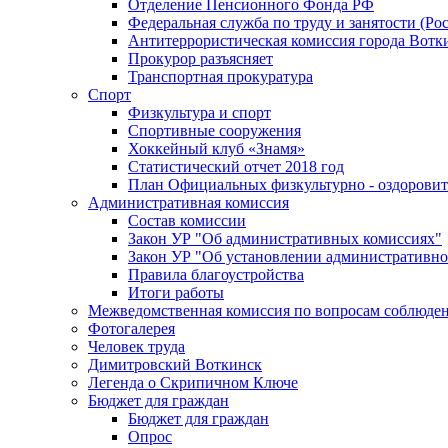
Отделение Пенсионного Фонда РФ
Федеральная служба по труду и занятости (Рос
Антитеррористическая комиссия города Вотк
Прокурор разъясняет
Транспортная прокуратура
Спорт
Физкультура и спорт
Спортивные сооружения
Хоккейный клуб «Знамя»
Статистический отчет 2018 год
План Официальных физкультурно - оздоровит
Административная комиссия
Состав комиссии
Закон УР "Об административных комиссиях"
Закон УР "Об установлении административно
Правила благоустройства
Итоги работы
Межведомственная комиссия по вопросам соблюдени
Фотогалерея
Человек труда
Димитровский Воткинск
Легенда о Скрипичном Ключе
Бюджет для граждан
Бюджет для граждан
Опрос