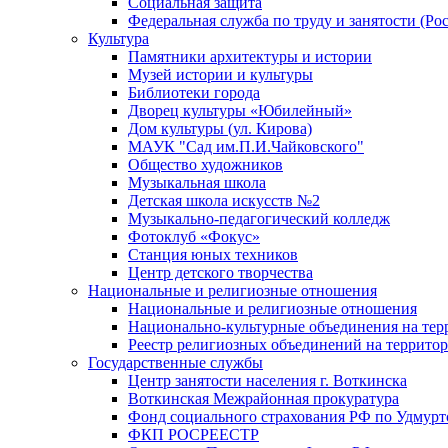
Социальная защита
Федеральная служба по труду и занятости (Рос
Культура
Памятники архитектуры и истории
Музей истории и культуры
Библиотеки города
Дворец культуры «Юбилейный»
Дом культуры (ул. Кирова)
МАУК "Сад им.П.И.Чайковского"
Общество художников
Музыкальная школа
Детская школа искусств №2
Музыкально-педагогический колледж
Фотоклуб «Фокус»
Станция юных техников
Центр детского творчества
Национальные и религиозные отношения
Национальные и религиозные отношения
Национально-культурные объединения на те
Реестр религиозных объединений на террито
Государственные службы
Центр занятости населения г. Воткинска
Воткинская Межрайонная прокуратура
Фонд социального страхования РФ по Удмурт
ФКП РОСРЕЕСТР