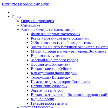
Вернуться к обычному виду
Город
Общая информация
Символика
Воткинск вчера, сегодня, завтра
Фамилии первых мастеровых
Когда у Воткинска день рождения?
У Воткинска есть свой покровитель
Знаете ли вы, что Воткинск окончательно стал
Музей истории и культуры города Воткинска
Водная жемчужина
Зеленый мир старого города
Добрый дух богадельни
Воткинские коробейники
Как отдыхали наши предки
Теплоходы «Воткинск»
Памятные даты истории Воткинска
Воткинский словарик
Знаете ли вы, что...
Воткинск чарующий, Воткинск чарущински
К дню России
Генерал-просветитель
ГОСТЯМ ГОРОДА