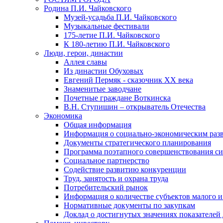
Родина П.И. Чайковского
Музей-усадьба П.И. Чайковского
Музыкальные фестивали
175-летие П.И. Чайковского
К 180-летию П.И. Чайковского
Люди, герои, династии
Аллея славы
Из династии Обуховых
Евгений Пермяк - сказочник XX века
Знаменитые заводчане
Почетные граждане Воткинска
В.Н. Ступишин – открыватель Отечества
Экономика
Общая информация
Информация о социально-экономическим раз
Документы стратегического планирования
Программа поэтапного совершенствования си
Социальное партнерство
Содействие развитию конкуренции
Труд, занятость и охрана труда
Потребительский рынок
Информация о количестве субъектов малого и
Нормативные документы по закупкам
Доклад о достигнутых значениях показателей