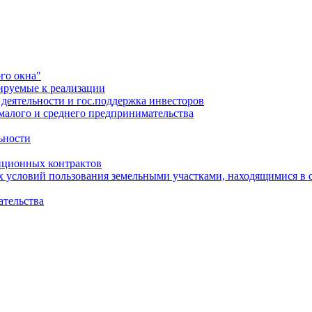
го окна"
ируемые к реализации
еятельности и гос.поддержка инвесторов
малого и среднего предпринимательства
ьности
иционных контрактов
х условий пользования земельными участками, находящимися в 
ательства