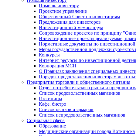
Помощь инвестору
Помощь инвестору
Проектное управление
Общественный Совет по инвестициям
Предложения для инвесторов
Инвестиционный меморандум
Сопровождение проектов по принципу "Oдно
Инвестиционные проекты реализуемые, план
Нормативные документы по инвестиционной д
Меры государственной поддержки субъектов 
Конкурсы
Интернет-ресурсы по инвестиционной деятел
Корпорация МСП
О Правилах заключения специальных инвест
Порядок предоставления инвесторам льготны
Предприятия торговли и общественного питания
Отдел потребительского рынка и предприним
Список продовольственных магазинов
Гостиницы
Кафе, бистро
Cписок рынков и ярмарок
Список непродовольственных магазинов
Социальная сфера
Образование
Медицинские организации города Воткинска