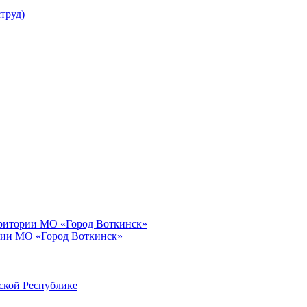
труд)
рритории МО «Город Воткинск»
рии МО «Город Воткинск»
ской Республике