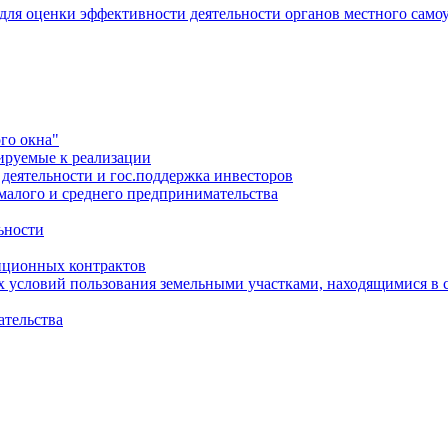
 для оценки эффективности деятельности органов местного само
го окна"
ируемые к реализации
еятельности и гос.поддержка инвесторов
малого и среднего предпринимательства
ьности
иционных контрактов
х условий пользования земельными участками, находящимися в 
ательства