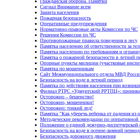
Гражданская оборона. Памятки
Сигнал Внимание всем
Защита населения
Пожарная безопасность
Оперативные предупреждения
Нормативно-правовые акты Комиссии по ЧС
Решения Комиссии по ЧС
Противопожарные правила поведения в лесу
Памятка населению об ответственности за те
Памятка населению по требованиям и огран
Памятка о пожарной безопасности в летний п
Опорные пункты милиции (участковые инспе
Памятка по мошенникам
Сайт Межмуниципального отдела МВД Росси
Безопасность на воде в летний период
Памятка по действиям населения при возникн
Филиал РТРС «Удмуртский РРТПЦ»: проникнов
Осторожно – бешенство!
Осторожно, мошенники!
Осторожно: тонкий лед!
Памятка "Как уберечь ребенка от падения из 
Методические рекомендации по оперативной в
Положение о единой дежурно-диспетчерской 
Безопасность на воде в осенне-зимний период
Безопасность дорожного движения