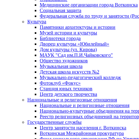
Медицинские организации города Воткинска
Социальная защита
Федеральная служба по труду и занятости (Рос
Культура
Памятники архитектуры и истории
Музей истории и культуры
Библиотеки города
Дворец культуры «Юбилейный»
Дом культуры (ул. Кирова)
МАУК "Сад им.П.И.Чайковского"
Общество художников
Музыкальная школа
Детская школа искусств №2
Музыкально-педагогический колледж
Фотоклуб «Фокус»
Станция юных техников
Центр детского творчества
Национальные и религиозные отношения
Национальные и религиозные отношения
Национально-культурные объединения на те
Реестр религиозных объединений на террито
Государственные службы
Центр занятости населения г. Воткинска
Воткинская Межрайонная прокуратура
Фонд социального страхования РФ по Удмурт