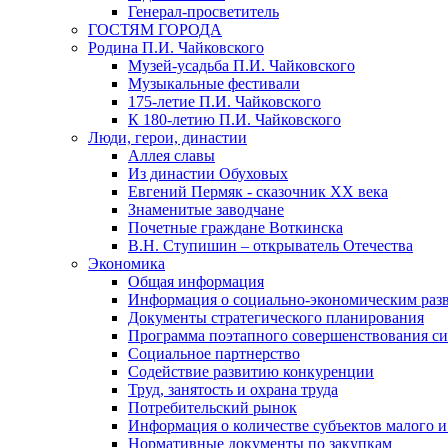
Генерал-просветитель
ГОСТЯМ ГОРОДА
Родина П.И. Чайковского
Музей-усадьба П.И. Чайковского
Музыкальные фестивали
175-летие П.И. Чайковского
К 180-летию П.И. Чайковского
Люди, герои, династии
Аллея славы
Из династии Обуховых
Евгений Пермяк - сказочник XX века
Знаменитые заводчане
Почетные граждане Воткинска
В.Н. Ступишин – открыватель Отечества
Экономика
Общая информация
Информация о социально-экономическим раз
Документы стратегического планирования
Программа поэтапного совершенствования си
Социальное партнерство
Содействие развитию конкуренции
Труд, занятость и охрана труда
Потребительский рынок
Информация о количестве субъектов малого и
Нормативные документы по закупкам