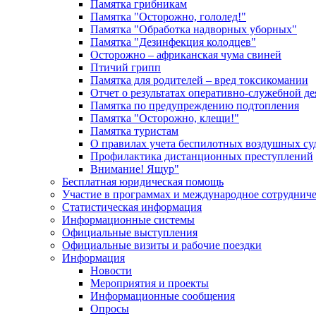
Памятка грибникам
Памятка "Осторожно, гололед!"
Памятка "Обработка надворных уборных"
Памятка "Дезинфекция колодцев"
Осторожно – африканская чума свиней
Птичий грипп
Памятка для родителей – вред токсикомании
Отчет о результатах оперативно-служебной д
Памятка по предупреждению подтопления
Памятка "Осторожно, клещи!"
Памятка туристам
О правилах учета беспилотных воздушных су
Профилактика дистанционных преступлений
Внимание! Ящур"
Бесплатная юридическая помощь
Участие в программах и международное сотруднич
Статистическая информация
Информационные системы
Официальные выступления
Официальные визиты и рабочие поездки
Информация
Новости
Мероприятия и проекты
Информационные сообщения
Опросы