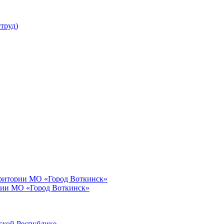
труд)
рритории МО «Город Воткинск»
рии МО «Город Воткинск»
ской Республике