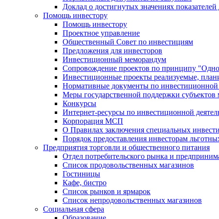
Доклад о достигнутых значениях показателей
Помощь инвестору
Помощь инвестору
Проектное управление
Общественный Совет по инвестициям
Предложения для инвесторов
Инвестиционный меморандум
Сопровождение проектов по принципу "Oдно
Инвестиционные проекты реализуемые, план
Нормативные документы по инвестиционной д
Меры государственной поддержки субъектов 
Конкурсы
Интернет-ресурсы по инвестиционной деятел
Корпорация МСП
О Правилах заключения специальных инвест
Порядок предоставления инвесторам льготны
Предприятия торговли и общественного питания
Отдел потребительского рынка и предприним
Список продовольственных магазинов
Гостиницы
Кафе, бистро
Cписок рынков и ярмарок
Список непродовольственных магазинов
Социальная сфера
Образование