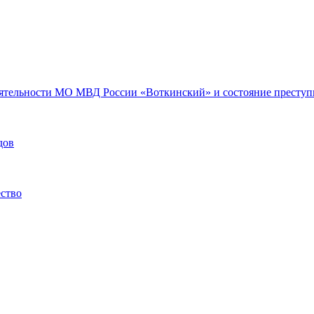
еятельности МО МВД России «Воткинский» и состояние преступн
дов
ество