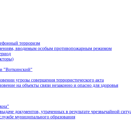
лефонный терроризм
ичениям, вводимым особым противопожарным режимом
ериод
кторы)
и "Воткинский"
овении угрозы совершения террористического акта
ение на объекты связи незаконно и опасно для здоровья
окна"
ыдаче документов, утраченных в результате чрезвычайной ситу
службе муниципального образования