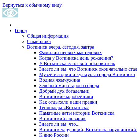
Вернуться к обычному виду
Город
Общая информация
Символика
Воткинск вчера, сегодня, завтра
Фамилии первых мастеровых
Когда у Воткинска день рождения?
У Воткинска есть свой покровитель
Знаете ли вы, что Воткинск окончательно стал
Музей истории и культуры города Воткинска
Водная жемчужина
Зеленый мир старого города
Добрый дух богадельни
Воткинские коробейники
Как отдыхали наши предки
Теплоходы «Воткинск»
Памятные даты истории Воткинска
Воткинский словарик
Знаете ли вы, что...
Воткинск чарующий, Воткинск чарущински
К дню России