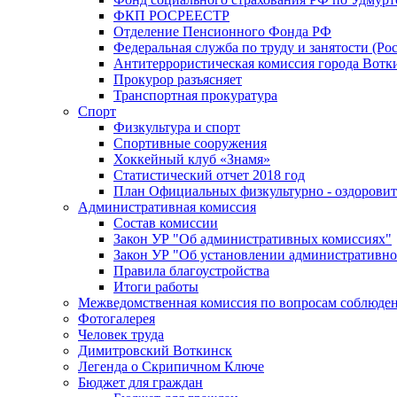
ФКП РОСРЕЕСТР
Отделение Пенсионного Фонда РФ
Федеральная служба по труду и занятости (Рос
Антитеррористическая комиссия города Вотк
Прокурор разъясняет
Транспортная прокуратура
Спорт
Физкультура и спорт
Спортивные сооружения
Хоккейный клуб «Знамя»
Статистический отчет 2018 год
План Официальных физкультурно - оздоровит
Административная комиссия
Состав комиссии
Закон УР "Об административных комиссиях"
Закон УР "Об установлении административно
Правила благоустройства
Итоги работы
Межведомственная комиссия по вопросам соблюдени
Фотогалерея
Человек труда
Димитровский Воткинск
Легенда о Скрипичном Ключе
Бюджет для граждан