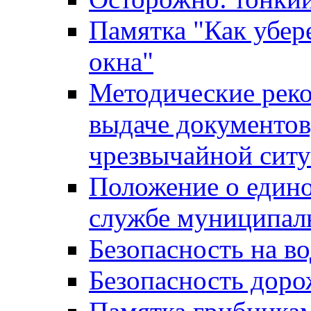
Памятка "Как убере
окна"
Методические рек
выдаче документов
чрезвычайной сит
Положение о един
службе муниципал
Безопасность на в
Безопасность дор