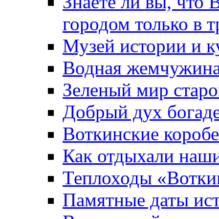
Знаете ли вы, что 
городом только в т
Музей истории и к
Водная жемчужин
Зеленый мир старо
Добрый дух богад
Воткинские короб
Как отдыхали наш
Теплоходы «Вотки
Памятные даты ис