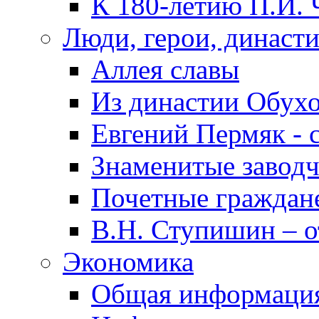
К 180-летию П.И. 
Люди, герои, династ
Аллея славы
Из династии Обух
Евгений Пермяк - 
Знаменитые заводч
Почетные граждан
В.Н. Ступишин – о
Экономика
Общая информаци