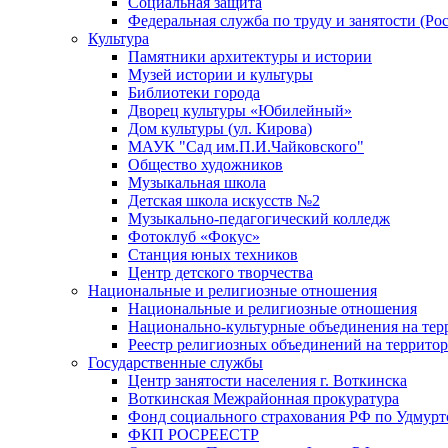
Социальная защита
Федеральная служба по труду и занятости (Рос
Культура
Памятники архитектуры и истории
Музей истории и культуры
Библиотеки города
Дворец культуры «Юбилейный»
Дом культуры (ул. Кирова)
МАУК "Сад им.П.И.Чайковского"
Общество художников
Музыкальная школа
Детская школа искусств №2
Музыкально-педагогический колледж
Фотоклуб «Фокус»
Станция юных техников
Центр детского творчества
Национальные и религиозные отношения
Национальные и религиозные отношения
Национально-культурные объединения на те
Реестр религиозных объединений на террито
Государственные службы
Центр занятости населения г. Воткинска
Воткинская Межрайонная прокуратура
Фонд социального страхования РФ по Удмурт
ФКП РОСРЕЕСТР