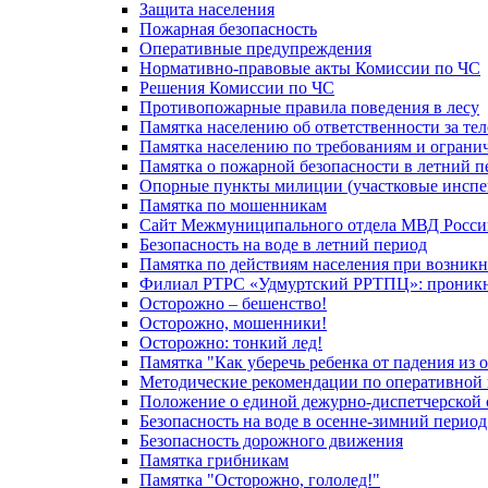
Защита населения
Пожарная безопасность
Оперативные предупреждения
Нормативно-правовые акты Комиссии по ЧС
Решения Комиссии по ЧС
Противопожарные правила поведения в лесу
Памятка населению об ответственности за те
Памятка населению по требованиям и огран
Памятка о пожарной безопасности в летний п
Опорные пункты милиции (участковые инспе
Памятка по мошенникам
Сайт Межмуниципального отдела МВД Росси
Безопасность на воде в летний период
Памятка по действиям населения при возникн
Филиал РТРС «Удмуртский РРТПЦ»: проникнов
Осторожно – бешенство!
Осторожно, мошенники!
Осторожно: тонкий лед!
Памятка "Как уберечь ребенка от падения из 
Методические рекомендации по оперативной в
Положение о единой дежурно-диспетчерской 
Безопасность на воде в осенне-зимний период
Безопасность дорожного движения
Памятка грибникам
Памятка "Осторожно, гололед!"