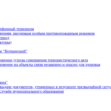
лефонный терроризм
ичениям, вводимым особым противопожарным режимом
ериод
кторы)
и "Воткинский"
овении угрозы совершения террористического акта
ение на объекты связи незаконно и опасно для здоровья
окна"
ыдаче документов, утраченных в результате чрезвычайной ситу
службе муниципального образования