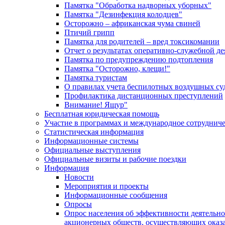
Памятка "Обработка надворных уборных"
Памятка "Дезинфекция колодцев"
Осторожно – африканская чума свиней
Птичий грипп
Памятка для родителей – вред токсикомании
Отчет о результатах оперативно-служебной д
Памятка по предупреждению подтопления
Памятка "Осторожно, клещи!"
Памятка туристам
О правилах учета беспилотных воздушных су
Профилактика дистанционных преступлений
Внимание! Ящур"
Бесплатная юридическая помощь
Участие в программах и международное сотруднич
Статистическая информация
Информационные системы
Официальные выступления
Официальные визиты и рабочие поездки
Информация
Новости
Мероприятия и проекты
Информационные сообщения
Опросы
Опрос населения об эффективности деятельн
акционерных обществ, осуществляющих оказа