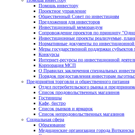
Помощь инвестору
Помощь инвестору
Проектное управление
Общественный Совет по инвестициям
Предложения для инвесторов
Инвестиционный меморандум
Сопровождение проектов по принципу "Oдно
Инвестиционные проекты реализуемые, план
Нормативные документы по инвестиционной д
Меры государственной поддержки субъектов 
Конкурсы
Интернет-ресурсы по инвестиционной деятел
Корпорация МСП
О Правилах заключения специальных инвест
Порядок предоставления инвесторам льготны
Предприятия торговли и общественного питания
Отдел потребительского рынка и предприним
Список продовольственных магазинов
Гостиницы
Кафе, бистро
Cписок рынков и ярмарок
Список непродовольственных магазинов
Социальная сфера
Образование
Медицинские организации города Воткинска