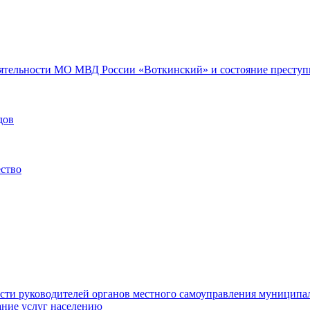
еятельности МО МВД России «Воткинский» и состояние преступн
дов
ество
ости руководителей органов местного самоуправления муниципа
ние услуг населению