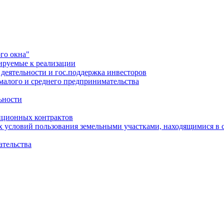
го окна"
ируемые к реализации
еятельности и гос.поддержка инвесторов
малого и среднего предпринимательства
ьности
иционных контрактов
х условий пользования земельными участками, находящимися в 
ательства