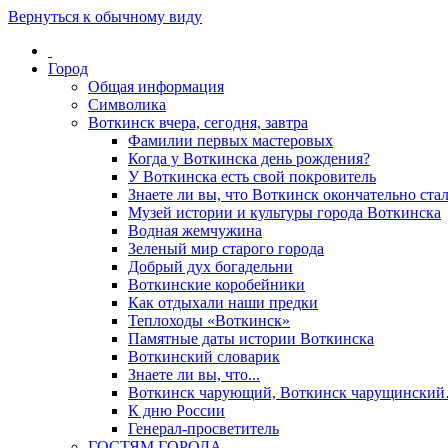
Вернуться к обычному виду
Город
Общая информация
Символика
Воткинск вчера, сегодня, завтра
Фамилии первых мастеровых
Когда у Воткинска день рождения?
У Воткинска есть свой покровитель
Знаете ли вы, что Воткинск окончательно стал
Музей истории и культуры города Воткинска
Водная жемчужина
Зеленый мир старого города
Добрый дух богадельни
Воткинские коробейники
Как отдыхали наши предки
Теплоходы «Воткинск»
Памятные даты истории Воткинска
Воткинский словарик
Знаете ли вы, что...
Воткинск чарующий, Воткинск чарущински
К дню России
Генерал-просветитель
ГОСТЯМ ГОРОДА