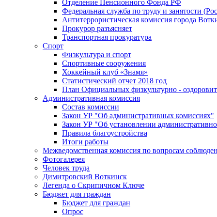
Отделение Пенсионного Фонда РФ
Федеральная служба по труду и занятости (Рос
Антитеррористическая комиссия города Вотк
Прокурор разъясняет
Транспортная прокуратура
Спорт
Физкультура и спорт
Спортивные сооружения
Хоккейный клуб «Знамя»
Статистический отчет 2018 год
План Официальных физкультурно - оздоровит
Административная комиссия
Состав комиссии
Закон УР "Об административных комиссиях"
Закон УР "Об установлении административно
Правила благоустройства
Итоги работы
Межведомственная комиссия по вопросам соблюдени
Фотогалерея
Человек труда
Димитровский Воткинск
Легенда о Скрипичном Ключе
Бюджет для граждан
Бюджет для граждан
Опрос