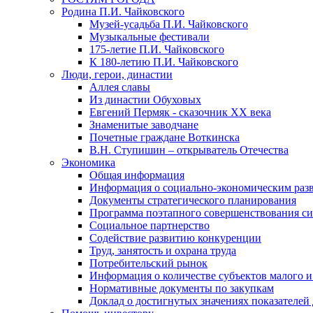
Родина П.И. Чайковского
Музей-усадьба П.И. Чайковского
Музыкальные фестивали
175-летие П.И. Чайковского
К 180-летию П.И. Чайковского
Люди, герои, династии
Аллея славы
Из династии Обуховых
Евгений Пермяк - сказочник XX века
Знаменитые заводчане
Почетные граждане Воткинска
В.Н. Ступишин – открыватель Отечества
Экономика
Общая информация
Информация о социально-экономическим раз
Документы стратегического планирования
Программа поэтапного совершенствования си
Социальное партнерство
Содействие развитию конкуренции
Труд, занятость и охрана труда
Потребительский рынок
Информация о количестве субъектов малого и
Нормативные документы по закупкам
Доклад о достигнутых значениях показателей