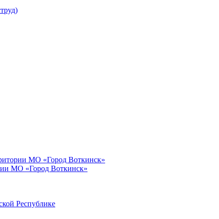
труд)
рритории МО «Город Воткинск»
рии МО «Город Воткинск»
ской Республике