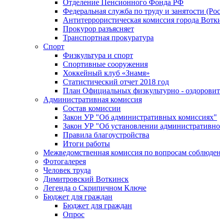
Отделение Пенсионного Фонда РФ
Федеральная служба по труду и занятости (Рос
Антитеррористическая комиссия города Вотк
Прокурор разъясняет
Транспортная прокуратура
Спорт
Физкультура и спорт
Спортивные сооружения
Хоккейный клуб «Знамя»
Статистический отчет 2018 год
План Официальных физкультурно - оздоровит
Административная комиссия
Состав комиссии
Закон УР "Об административных комиссиях"
Закон УР "Об установлении административно
Правила благоустройства
Итоги работы
Межведомственная комиссия по вопросам соблюдени
Фотогалерея
Человек труда
Димитровский Воткинск
Легенда о Скрипичном Ключе
Бюджет для граждан
Бюджет для граждан
Опрос