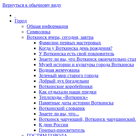
Вернуться к обычному виду
Город
Общая информация
Символика
Воткинск вчера, сегодня, завтра
Фамилии первых мастеровых
Когда у Воткинска день рождения?
У Воткинска есть свой покровитель
Знаете ли вы, что Воткинск окончательно стал
Музей истории и культуры города Воткинска
Водная жемчужина
Зеленый мир старого города
Добрый дух богадельни
Воткинские коробейники
Как отдыхали наши предки
Теплоходы «Воткинск»
Памятные даты истории Воткинска
Воткинский словарик
Знаете ли вы, что...
Воткинск чарующий, Воткинск чарущински
К дню России
Генерал-просветитель
ГОСТЯМ ГОРОДА