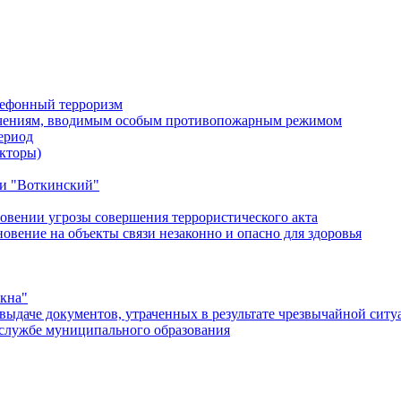
лефонный терроризм
ичениям, вводимым особым противопожарным режимом
ериод
кторы)
и "Воткинский"
овении угрозы совершения террористического акта
ение на объекты связи незаконно и опасно для здоровья
окна"
ыдаче документов, утраченных в результате чрезвычайной ситу
службе муниципального образования