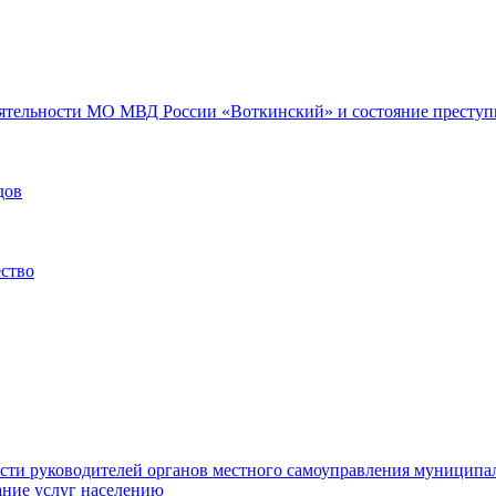
еятельности МО МВД России «Воткинский» и состояние преступн
дов
ество
ости руководителей органов местного самоуправления муниципа
ние услуг населению