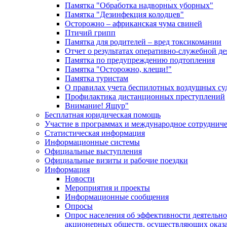
Памятка "Обработка надворных уборных"
Памятка "Дезинфекция колодцев"
Осторожно – африканская чума свиней
Птичий грипп
Памятка для родителей – вред токсикомании
Отчет о результатах оперативно-служебной д
Памятка по предупреждению подтопления
Памятка "Осторожно, клещи!"
Памятка туристам
О правилах учета беспилотных воздушных су
Профилактика дистанционных преступлений
Внимание! Ящур"
Бесплатная юридическая помощь
Участие в программах и международное сотруднич
Статистическая информация
Информационные системы
Официальные выступления
Официальные визиты и рабочие поездки
Информация
Новости
Мероприятия и проекты
Информационные сообщения
Опросы
Опрос населения об эффективности деятельн
акционерных обществ, осуществляющих оказа