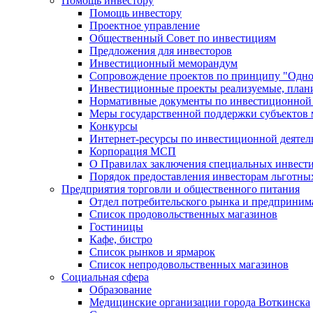
Помощь инвестору
Помощь инвестору
Проектное управление
Общественный Совет по инвестициям
Предложения для инвесторов
Инвестиционный меморандум
Сопровождение проектов по принципу "Oдно
Инвестиционные проекты реализуемые, план
Нормативные документы по инвестиционной д
Меры государственной поддержки субъектов 
Конкурсы
Интернет-ресурсы по инвестиционной деятел
Корпорация МСП
О Правилах заключения специальных инвест
Порядок предоставления инвесторам льготны
Предприятия торговли и общественного питания
Отдел потребительского рынка и предприним
Список продовольственных магазинов
Гостиницы
Кафе, бистро
Cписок рынков и ярмарок
Список непродовольственных магазинов
Социальная сфера
Образование
Медицинские организации города Воткинска