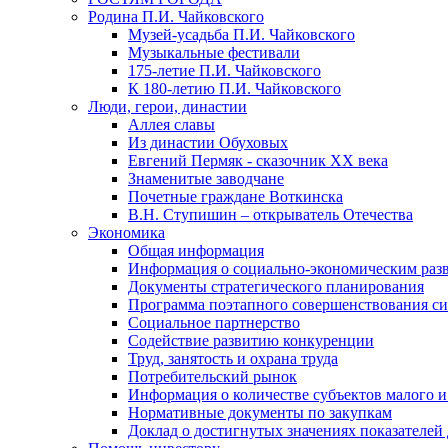
Родина П.И. Чайковского
Музей-усадьба П.И. Чайковского
Музыкальные фестивали
175-летие П.И. Чайковского
К 180-летию П.И. Чайковского
Люди, герои, династии
Аллея славы
Из династии Обуховых
Евгений Пермяк - сказочник XX века
Знаменитые заводчане
Почетные граждане Воткинска
В.Н. Ступишин – открыватель Отечества
Экономика
Общая информация
Информация о социально-экономическим раз
Документы стратегического планирования
Программа поэтапного совершенствования си
Социальное партнерство
Содействие развитию конкуренции
Труд, занятость и охрана труда
Потребительский рынок
Информация о количестве субъектов малого и
Нормативные документы по закупкам
Доклад о достигнутых значениях показателей