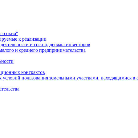
го окна"
ируемые к реализации
еятельности и гос.поддержка инвесторов
малого и среднего предпринимательства
ьности
иционных контрактов
х условий пользования земельными участками, находящимися в 
ательства