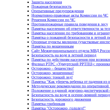
Защита населения
Пожарная безопасность
Оперативные предупреждения
Нормативно-правовые акты Комиссии по ЧС
Решения Комиссии по ЧС
Противопожарные правила поведения в лесу
Памятка населению об ответственности за те
Памятка населению по требованиям и огран
Памятка о пожарной безопасности в летний п
Опорные пункты милиции (участковые инспе
Памятка по мошенникам
Сайт Межмуниципального отдела МВД Росси
Безопасность на воде в летний период
Памятка по действиям населения при возникн
Филиал РТРС «Удмуртский РРТПЦ»: проникнов
Осторожно – бешенство!
Осторожно, мошенники!
Осторожно: тонкий лед!
Памятка "Как уберечь ребенка от падения из 
Методические рекомендации по оперативной в
Положение о единой дежурно-диспетчерской 
Безопасность на воде в осенне-зимний период
Безопасность дорожного движения
Памятка грибникам
Памятка "Осторожно, гололед!"