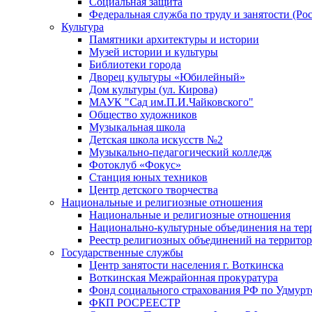
Социальная защита
Федеральная служба по труду и занятости (Рос
Культура
Памятники архитектуры и истории
Музей истории и культуры
Библиотеки города
Дворец культуры «Юбилейный»
Дом культуры (ул. Кирова)
МАУК "Сад им.П.И.Чайковского"
Общество художников
Музыкальная школа
Детская школа искусств №2
Музыкально-педагогический колледж
Фотоклуб «Фокус»
Станция юных техников
Центр детского творчества
Национальные и религиозные отношения
Национальные и религиозные отношения
Национально-культурные объединения на те
Реестр религиозных объединений на террито
Государственные службы
Центр занятости населения г. Воткинска
Воткинская Межрайонная прокуратура
Фонд социального страхования РФ по Удмурт
ФКП РОСРЕЕСТР