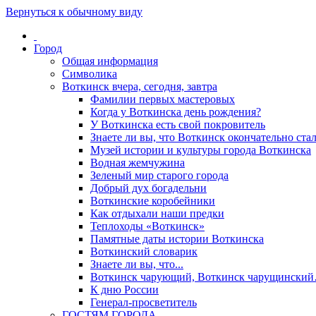
Вернуться к обычному виду
Город
Общая информация
Символика
Воткинск вчера, сегодня, завтра
Фамилии первых мастеровых
Когда у Воткинска день рождения?
У Воткинска есть свой покровитель
Знаете ли вы, что Воткинск окончательно стал
Музей истории и культуры города Воткинска
Водная жемчужина
Зеленый мир старого города
Добрый дух богадельни
Воткинские коробейники
Как отдыхали наши предки
Теплоходы «Воткинск»
Памятные даты истории Воткинска
Воткинский словарик
Знаете ли вы, что...
Воткинск чарующий, Воткинск чарущински
К дню России
Генерал-просветитель
ГОСТЯМ ГОРОДА