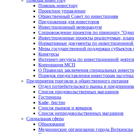
Помощь инвестору
Помощь инвестору
Проектное управление
Общественный Совет по инвестициям
Предложения для инвесторов
Инвестиционный меморандум
Сопровождение проектов по принципу "Oдно
Инвестиционные проекты реализуемые, план
Нормативные документы по инвестиционной д
Меры государственной поддержки субъектов 
Конкурсы
Интернет-ресурсы по инвестиционной деятел
Корпорация МСП
О Правилах заключения специальных инвест
Порядок предоставления инвесторам льготны
Предприятия торговли и общественного питания
Отдел потребительского рынка и предприним
Список продовольственных магазинов
Гостиницы
Кафе, бистро
Cписок рынков и ярмарок
Список непродовольственных магазинов
Социальная сфера
Образование
Медицинские организации города Воткинска