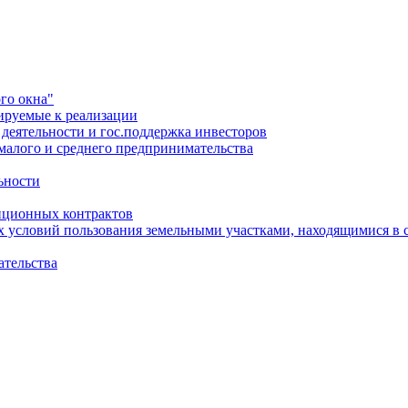
го окна"
ируемые к реализации
еятельности и гос.поддержка инвесторов
малого и среднего предпринимательства
ьности
иционных контрактов
х условий пользования земельными участками, находящимися в 
ательства