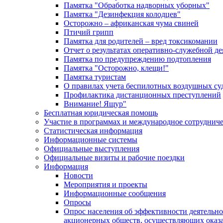
Памятка "Обработка надворных уборных"
Памятка "Дезинфекция колодцев"
Осторожно – африканская чума свиней
Птичий грипп
Памятка для родителей – вред токсикомании
Отчет о результатах оперативно-служебной д
Памятка по предупреждению подтопления
Памятка "Осторожно, клещи!"
Памятка туристам
О правилах учета беспилотных воздушных су
Профилактика дистанционных преступлений
Внимание! Ящур"
Бесплатная юридическая помощь
Участие в программах и международное сотруднич
Статистическая информация
Информационные системы
Официальные выступления
Официальные визиты и рабочие поездки
Информация
Новости
Мероприятия и проекты
Информационные сообщения
Опросы
Опрос населения об эффективности деятельн
акционерных обществ, осуществляющих оказа