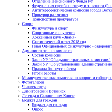
Отделение Пенсионного Фонда РФ
Федеральная служба по труду и занятости (Рос
Антитеррористическая комиссия города Вотк
Прокурор разъясняет
Транспортная прокуратура
Спорт
Физкультура и спорт
Спортивные сооружения
Хоккейный клуб «Знамя»
Статистический отчет 2018 год
План Официальных физкультурно - оздоровит
Административная комиссия
Состав комиссии
Закон УР "Об административных комиссиях"
Закон УР "Об установлении административно
Правила благоустройства
Итоги работы
Межведомственная комиссия по вопросам соблюдени
Фотогалерея
Человек труда
Димитровский Воткинск
Легенда о Скрипичном Ключе
Бюджет для граждан
Бюджет для граждан
Опрос