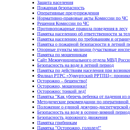
Защита населения
Пожарная безопасность
Оперативные предупреждения
Нормативно-правовые акты Комиссии по ЧС
Решения Комиссии по ЧС
Противопожарные правила поведения в лесу
Памятка населению об ответственности за те
Памятка населению по требованиям и огран
Памятка о пожарной безопасности в летний п
Опорные пункты милиции (участковые инспе
Памятка по мошенникам
Сайт Межмуниципального отдела МВД Росси
Безопасность на воде в летний период
Памятка по действиям населения при возникн
Филиал РТРС «Удмуртский РРТПЦ»: проникнов
Осторожно – бешенство!
Осторожно, мошенники!
Осторожно: тонкий лед!
Памятка "Как уберечь ребенка от падения из 
Методические рекомендации по оперативной в
Положение о единой дежурно-диспетчерской 
Безопасность на воде в осенне-зимний период
Безопасность дорожного движения
Памятка грибникам
Памятка "Осторожно, гололед!"