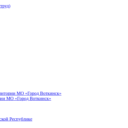
труд)
рритории МО «Город Воткинск»
рии МО «Город Воткинск»
ской Республике