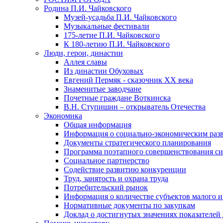
Родина П.И. Чайковского
Музей-усадьба П.И. Чайковского
Музыкальные фестивали
175-летие П.И. Чайковского
К 180-летию П.И. Чайковского
Люди, герои, династии
Аллея славы
Из династии Обуховых
Евгений Пермяк - сказочник XX века
Знаменитые заводчане
Почетные граждане Воткинска
В.Н. Ступишин – открыватель Отечества
Экономика
Общая информация
Информация о социально-экономическим раз
Документы стратегического планирования
Программа поэтапного совершенствования си
Социальное партнерство
Содействие развитию конкуренции
Труд, занятость и охрана труда
Потребительский рынок
Информация о количестве субъектов малого и
Нормативные документы по закупкам
Доклад о достигнутых значениях показателей