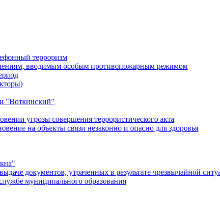
лефонный терроризм
ичениям, вводимым особым противопожарным режимом
ериод
кторы)
и "Воткинский"
овении угрозы совершения террористического акта
ение на объекты связи незаконно и опасно для здоровья
окна"
ыдаче документов, утраченных в результате чрезвычайной ситу
службе муниципального образования