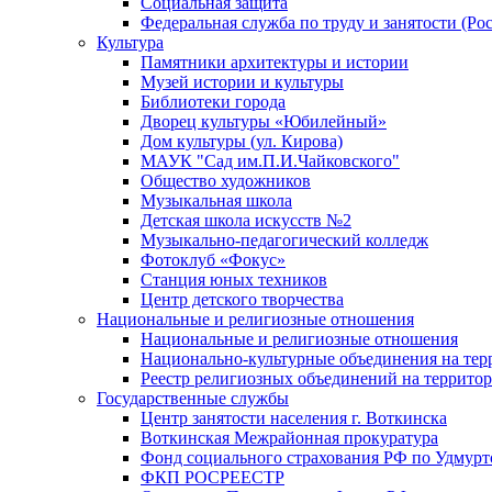
Социальная защита
Федеральная служба по труду и занятости (Рос
Культура
Памятники архитектуры и истории
Музей истории и культуры
Библиотеки города
Дворец культуры «Юбилейный»
Дом культуры (ул. Кирова)
МАУК "Сад им.П.И.Чайковского"
Общество художников
Музыкальная школа
Детская школа искусств №2
Музыкально-педагогический колледж
Фотоклуб «Фокус»
Станция юных техников
Центр детского творчества
Национальные и религиозные отношения
Национальные и религиозные отношения
Национально-культурные объединения на те
Реестр религиозных объединений на террито
Государственные службы
Центр занятости населения г. Воткинска
Воткинская Межрайонная прокуратура
Фонд социального страхования РФ по Удмурт
ФКП РОСРЕЕСТР