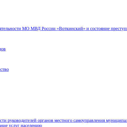
еятельности МО МВД России «Воткинский» и состояние преступн
дов
ество
ости руководителей органов местного самоуправления муниципа
ние услуг населению