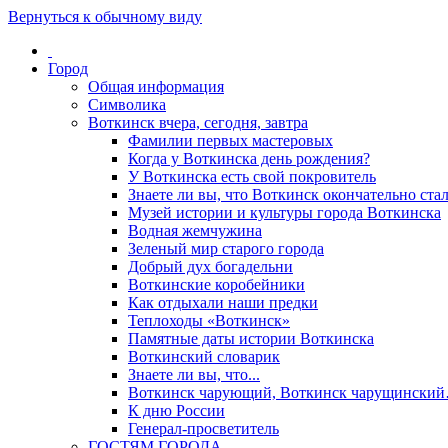
Вернуться к обычному виду
Город
Общая информация
Символика
Воткинск вчера, сегодня, завтра
Фамилии первых мастеровых
Когда у Воткинска день рождения?
У Воткинска есть свой покровитель
Знаете ли вы, что Воткинск окончательно стал
Музей истории и культуры города Воткинска
Водная жемчужина
Зеленый мир старого города
Добрый дух богадельни
Воткинские коробейники
Как отдыхали наши предки
Теплоходы «Воткинск»
Памятные даты истории Воткинска
Воткинский словарик
Знаете ли вы, что...
Воткинск чарующий, Воткинск чарущински
К дню России
Генерал-просветитель
ГОСТЯМ ГОРОДА