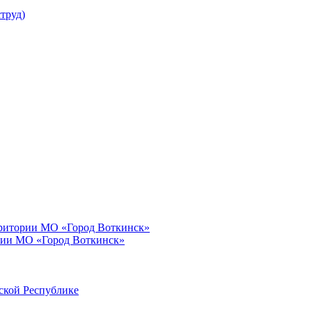
труд)
рритории МО «Город Воткинск»
рии МО «Город Воткинск»
ской Республике