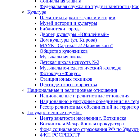
Социальная защита
Федеральная служба по труду и занятости (Рос
Культура
Памятники архитектуры и истории
Музей истории и культуры
Библиотеки города
Дворец культуры «Юбилейный»
Дом культуры (ул. Кирова)
МАУК "Сад им.П.И.Чайковского"
Общество художников
Музыкальная школа
Детская школа искусств №2
Музыкально-педагогический колледж
Фотоклуб «Фокус»
Станция юных техников
Центр детского творчества
Национальные и религиозные отношения
Национальные и религиозные отношения
Национально-культурные объединения на те
Реестр религиозных объединений на террито
Государственные службы
Центр занятости населения г. Воткинска
Воткинская Межрайонная прокуратура
Фонд социального страхования РФ по Удмурт
ФКП РОСРЕЕСТР