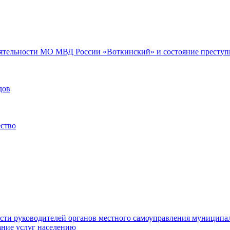
еятельности МО МВД России «Воткинский» и состояние преступн
дов
ество
ости руководителей органов местного самоуправления муниципа
ние услуг населению