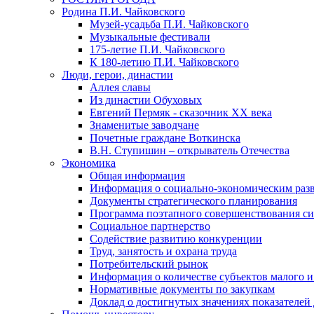
Родина П.И. Чайковского
Музей-усадьба П.И. Чайковского
Музыкальные фестивали
175-летие П.И. Чайковского
К 180-летию П.И. Чайковского
Люди, герои, династии
Аллея славы
Из династии Обуховых
Евгений Пермяк - сказочник XX века
Знаменитые заводчане
Почетные граждане Воткинска
В.Н. Ступишин – открыватель Отечества
Экономика
Общая информация
Информация о социально-экономическим раз
Документы стратегического планирования
Программа поэтапного совершенствования си
Социальное партнерство
Содействие развитию конкуренции
Труд, занятость и охрана труда
Потребительский рынок
Информация о количестве субъектов малого и
Нормативные документы по закупкам
Доклад о достигнутых значениях показателей