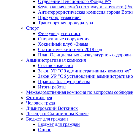
Отделение Пенсионного Фонда РФ
Федеральная служба по труду и занятости (Рос
Антитеррористическая комиссия города Вотк
Прокурор разъясняет
Транспортная прокуратура
Спорт
Физкультура и спорт
Спортивные сооружения
Хоккейный клуб «Знамя»
Статистический отчет 2018 год
План Официальных физкультурно - оздоровит
Административная комиссия
Состав комиссии
Закон УР "Об административных комиссиях"
Закон УР "Об установлении административно
Правила благоустройства
Итоги работы
Межведомственная комиссия по вопросам соблюдени
Фотогалерея
Человек труда
Димитровский Воткинск
Легенда о Скрипичном Ключе
Бюджет для граждан
Бюджет для граждан
Опрос