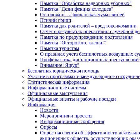
Памятка "Обработка надворных уборных"
Памятка "Дезинфекция колодцев"
Осторожно – африканская чума свиней
Птичий грипп
Памятка для родителей – вред токсикомании
Отчет о результатах оперативно-служебной д
Памятка по предупреждению подтопления
Памятка "Осторожно, клещи!"
Памятка туристам
О правилах учета беспилотных воздушных су
Профилактика дистанционных преступлений
Внимание! Ящур"
Бесплатная юридическая помощь
Участие в программах и международное сотруднич
Статистическая информация
Информационные системы
Официальные выступления
Официальные визиты и рабочие поездки
Информация
Новости
Мероприятия и проекты
Информационные сообщения
Опросы
Опрос населения об эффективности деятельн
акционерных обществ, осуществляющих оказа