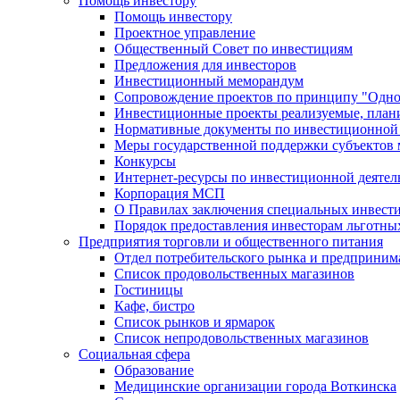
Помощь инвестору
Помощь инвестору
Проектное управление
Общественный Совет по инвестициям
Предложения для инвесторов
Инвестиционный меморандум
Сопровождение проектов по принципу "Oдно
Инвестиционные проекты реализуемые, план
Нормативные документы по инвестиционной д
Меры государственной поддержки субъектов 
Конкурсы
Интернет-ресурсы по инвестиционной деятел
Корпорация МСП
О Правилах заключения специальных инвест
Порядок предоставления инвесторам льготны
Предприятия торговли и общественного питания
Отдел потребительского рынка и предприним
Список продовольственных магазинов
Гостиницы
Кафе, бистро
Cписок рынков и ярмарок
Список непродовольственных магазинов
Социальная сфера
Образование
Медицинские организации города Воткинска