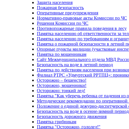
Защита населения
Пожарная безопасность
Оперативные предупреждения
Нормативно-правовые акты Комиссии по ЧС
Решения Комиссии по ЧС
Противопожарные правила поведения в лесу
Памятка населению об ответственности за те
Памятка населению по требованиям и огран
Памятка о пожарной безопасности в летний п
Опорные пункты милиции (участковые инспе
Памятка по мошенникам
Сайт Межмуниципального отдела МВД Росси
Безопасность на воде в летний период
Памятка по действиям населения при возникн
Филиал РТРС «Удмуртский РРТПЦ»: проникнов
Осторожно – бешенство!
Осторожно, мошенники!
Осторожно: тонкий лед!
Памятка "Как уберечь ребенка от падения из 
Методические рекомендации по оперативной в
Положение о единой дежурно-диспетчерской 
Безопасность на воде в осенне-зимний период
Безопасность дорожного движения
Памятка грибникам
Памятка "Осторожно, гололед!"