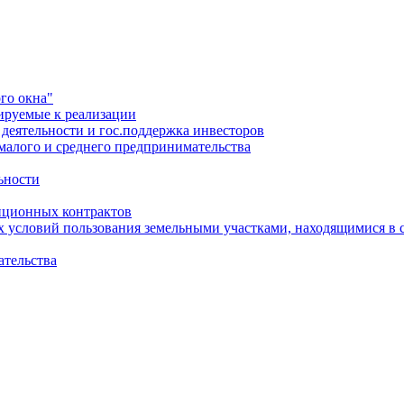
го окна"
ируемые к реализации
еятельности и гос.поддержка инвесторов
малого и среднего предпринимательства
ьности
иционных контрактов
х условий пользования земельными участками, находящимися в 
ательства