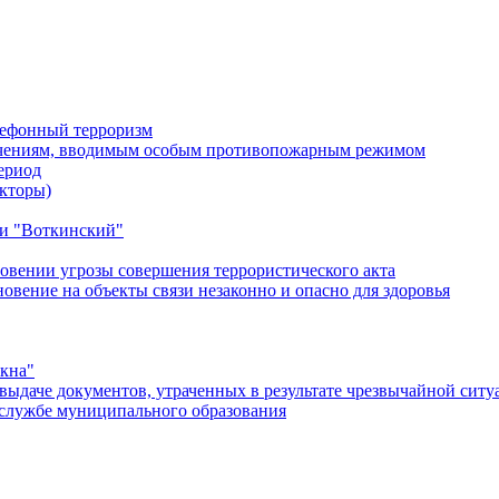
лефонный терроризм
ичениям, вводимым особым противопожарным режимом
ериод
кторы)
и "Воткинский"
овении угрозы совершения террористического акта
ение на объекты связи незаконно и опасно для здоровья
окна"
ыдаче документов, утраченных в результате чрезвычайной ситу
службе муниципального образования