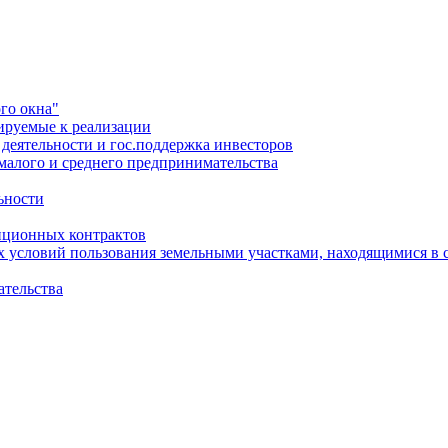
го окна"
ируемые к реализации
еятельности и гос.поддержка инвесторов
малого и среднего предпринимательства
ьности
иционных контрактов
х условий пользования земельными участками, находящимися в 
ательства