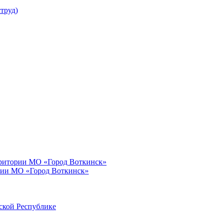
труд)
рритории МО «Город Воткинск»
рии МО «Город Воткинск»
ской Республике