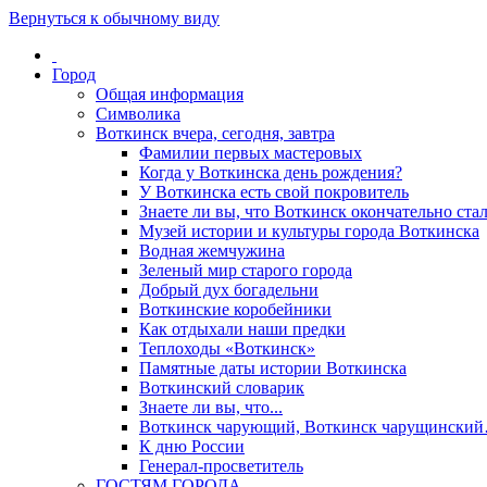
Вернуться к обычному виду
Город
Общая информация
Символика
Воткинск вчера, сегодня, завтра
Фамилии первых мастеровых
Когда у Воткинска день рождения?
У Воткинска есть свой покровитель
Знаете ли вы, что Воткинск окончательно стал
Музей истории и культуры города Воткинска
Водная жемчужина
Зеленый мир старого города
Добрый дух богадельни
Воткинские коробейники
Как отдыхали наши предки
Теплоходы «Воткинск»
Памятные даты истории Воткинска
Воткинский словарик
Знаете ли вы, что...
Воткинск чарующий, Воткинск чарущински
К дню России
Генерал-просветитель
ГОСТЯМ ГОРОДА