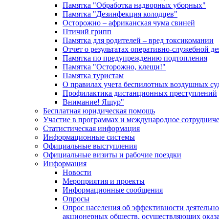
Памятка "Обработка надворных уборных"
Памятка "Дезинфекция колодцев"
Осторожно – африканская чума свиней
Птичий грипп
Памятка для родителей – вред токсикомании
Отчет о результатах оперативно-служебной д
Памятка по предупреждению подтопления
Памятка "Осторожно, клещи!"
Памятка туристам
О правилах учета беспилотных воздушных су
Профилактика дистанционных преступлений
Внимание! Ящур"
Бесплатная юридическая помощь
Участие в программах и международное сотруднич
Статистическая информация
Информационные системы
Официальные выступления
Официальные визиты и рабочие поездки
Информация
Новости
Мероприятия и проекты
Информационные сообщения
Опросы
Опрос населения об эффективности деятельн
акционерных обществ, осуществляющих оказа