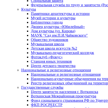
Социальная защита
Федеральная служба по труду и занятости (Рос
Культура
Памятники архитектуры и истории
Музей истории и культуры
Библиотеки города
Дворец культуры «Юбилейный»
Дом культуры (ул. Кирова)
МАУК "Сад им.П.И.Чайковского"
Общество художников
Музыкальная школа
Детская школа искусств №2
Музыкально-педагогический колледж
Фотоклуб «Фокус»
Станция юных техников
Центр детского творчества
Национальные и религиозные отношения
Национальные и религиозные отношения
Национально-культурные объединения на те
Реестр религиозных объединений на террито
Государственные службы
Центр занятости населения г. Воткинска
Воткинская Межрайонная прокуратура
Фонд социального страхования РФ по Удмурт
ФКП РОСРЕЕСТР