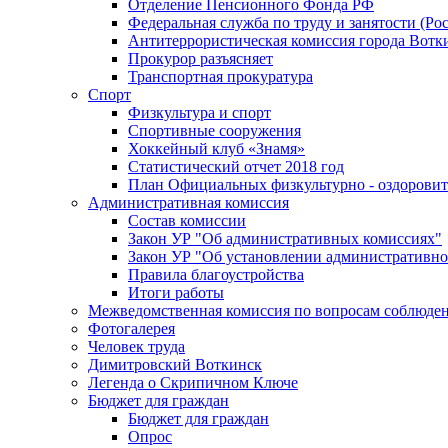
Отделение Пенсионного Фонда РФ
Федеральная служба по труду и занятости (Рос
Антитеррористическая комиссия города Вотк
Прокурор разъясняет
Транспортная прокуратура
Спорт
Физкультура и спорт
Спортивные сооружения
Хоккейный клуб «Знамя»
Статистический отчет 2018 год
План Официальных физкультурно - оздоровит
Административная комиссия
Состав комиссии
Закон УР "Об административных комиссиях"
Закон УР "Об установлении административно
Правила благоустройства
Итоги работы
Межведомственная комиссия по вопросам соблюдени
Фотогалерея
Человек труда
Димитровский Воткинск
Легенда о Скрипичном Ключе
Бюджет для граждан
Бюджет для граждан
Опрос