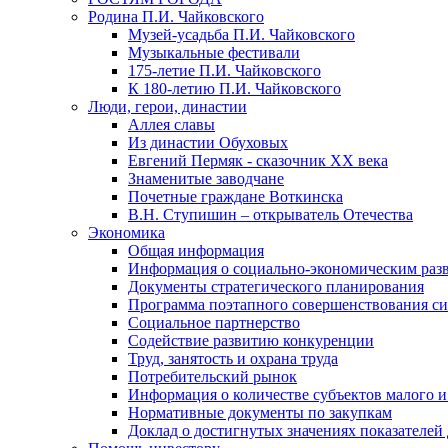
Родина П.И. Чайковского
Музей-усадьба П.И. Чайковского
Музыкальные фестивали
175-летие П.И. Чайковского
К 180-летию П.И. Чайковского
Люди, герои, династии
Аллея славы
Из династии Обуховых
Евгений Пермяк - сказочник XX века
Знаменитые заводчане
Почетные граждане Воткинска
В.Н. Ступишин – открыватель Отечества
Экономика
Общая информация
Информация о социально-экономическим раз
Документы стратегического планирования
Программа поэтапного совершенствования си
Социальное партнерство
Содействие развитию конкуренции
Труд, занятость и охрана труда
Потребительский рынок
Информация о количестве субъектов малого и
Нормативные документы по закупкам
Доклад о достигнутых значениях показателей