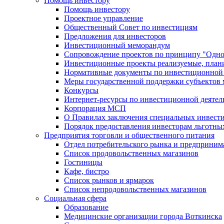
Помощь инвестору
Помощь инвестору
Проектное управление
Общественный Совет по инвестициям
Предложения для инвесторов
Инвестиционный меморандум
Сопровождение проектов по принципу "Oдно
Инвестиционные проекты реализуемые, план
Нормативные документы по инвестиционной д
Меры государственной поддержки субъектов 
Конкурсы
Интернет-ресурсы по инвестиционной деятел
Корпорация МСП
О Правилах заключения специальных инвест
Порядок предоставления инвесторам льготны
Предприятия торговли и общественного питания
Отдел потребительского рынка и предприним
Список продовольственных магазинов
Гостиницы
Кафе, бистро
Cписок рынков и ярмарок
Список непродовольственных магазинов
Социальная сфера
Образование
Медицинские организации города Воткинска