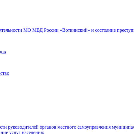
еятельности МО МВД России «Воткинский» и состояние преступн
дов
ество
ости руководителей органов местного самоуправления муниципа
ние услуг населению