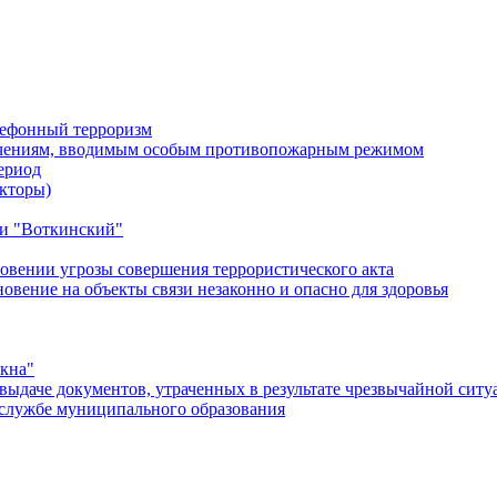
лефонный терроризм
ичениям, вводимым особым противопожарным режимом
ериод
кторы)
и "Воткинский"
овении угрозы совершения террористического акта
ение на объекты связи незаконно и опасно для здоровья
окна"
ыдаче документов, утраченных в результате чрезвычайной ситу
службе муниципального образования