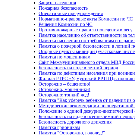
Защита населения
Пожарная безопасность
Оперативные предупреждения
Нормативно-правовые акты Комиссии по ЧС
Решения Комиссии по ЧС
Противопожарные правила поведения в лесу
Памятка населению об ответственности за те
Памятка населению по требованиям и огран
Памятка о пожарной безопасности в летний п
Опорные пункты милиции (участковые инспе
Памятка по мошенникам
Сайт Межмуниципального отдела МВД Росси
Безопасность на воде в летний период
Памятка по действиям населения при возникн
Филиал РТРС «Удмуртский РРТПЦ»: проникнов
Осторожно – бешенство!
Осторожно, мошенники!
Осторожно: тонкий лед!
Памятка "Как уберечь ребенка от падения из 
Методические рекомендации по оперативной в
Положение о единой дежурно-диспетчерской 
Безопасность на воде в осенне-зимний период
Безопасность дорожного движения
Памятка грибникам
Памятка "Осторожно, гололед!"