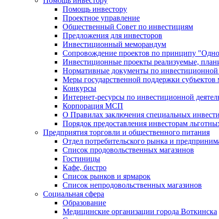
Помощь инвестору
Помощь инвестору
Проектное управление
Общественный Совет по инвестициям
Предложения для инвесторов
Инвестиционный меморандум
Сопровождение проектов по принципу "Oдно
Инвестиционные проекты реализуемые, план
Нормативные документы по инвестиционной д
Меры государственной поддержки субъектов 
Конкурсы
Интернет-ресурсы по инвестиционной деятел
Корпорация МСП
О Правилах заключения специальных инвест
Порядок предоставления инвесторам льготны
Предприятия торговли и общественного питания
Отдел потребительского рынка и предприним
Список продовольственных магазинов
Гостиницы
Кафе, бистро
Cписок рынков и ярмарок
Список непродовольственных магазинов
Социальная сфера
Образование
Медицинские организации города Воткинска