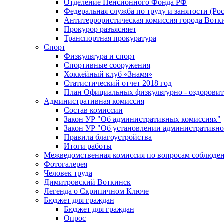
Отделение Пенсионного Фонда РФ
Федеральная служба по труду и занятости (Рос
Антитеррористическая комиссия города Вотк
Прокурор разъясняет
Транспортная прокуратура
Спорт
Физкультура и спорт
Спортивные сооружения
Хоккейный клуб «Знамя»
Статистический отчет 2018 год
План Официальных физкультурно - оздоровит
Административная комиссия
Состав комиссии
Закон УР "Об административных комиссиях"
Закон УР "Об установлении административно
Правила благоустройства
Итоги работы
Межведомственная комиссия по вопросам соблюдени
Фотогалерея
Человек труда
Димитровский Воткинск
Легенда о Скрипичном Ключе
Бюджет для граждан
Бюджет для граждан
Опрос