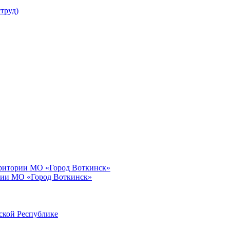
труд)
рритории МО «Город Воткинск»
рии МО «Город Воткинск»
ской Республике