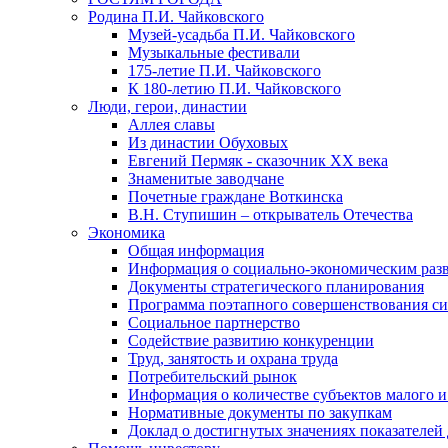
Родина П.И. Чайковского
Музей-усадьба П.И. Чайковского
Музыкальные фестивали
175-летие П.И. Чайковского
К 180-летию П.И. Чайковского
Люди, герои, династии
Аллея славы
Из династии Обуховых
Евгений Пермяк - сказочник XX века
Знаменитые заводчане
Почетные граждане Воткинска
В.Н. Ступишин – открыватель Отечества
Экономика
Общая информация
Информация о социально-экономическим раз
Документы стратегического планирования
Программа поэтапного совершенствования си
Социальное партнерство
Содействие развитию конкуренции
Труд, занятость и охрана труда
Потребительский рынок
Информация о количестве субъектов малого и
Нормативные документы по закупкам
Доклад о достигнутых значениях показателей