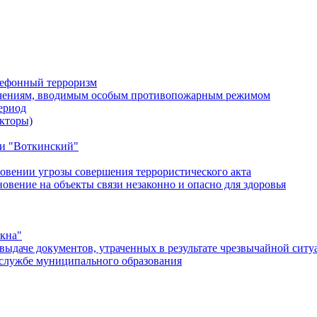
лефонный терроризм
ичениям, вводимым особым противопожарным режимом
ериод
кторы)
и "Воткинский"
овении угрозы совершения террористического акта
ение на объекты связи незаконно и опасно для здоровья
окна"
ыдаче документов, утраченных в результате чрезвычайной ситу
службе муниципального образования