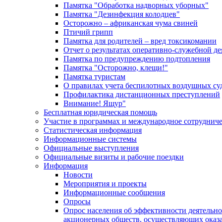
Памятка "Обработка надворных уборных"
Памятка "Дезинфекция колодцев"
Осторожно – африканская чума свиней
Птичий грипп
Памятка для родителей – вред токсикомании
Отчет о результатах оперативно-служебной д
Памятка по предупреждению подтопления
Памятка "Осторожно, клещи!"
Памятка туристам
О правилах учета беспилотных воздушных су
Профилактика дистанционных преступлений
Внимание! Ящур"
Бесплатная юридическая помощь
Участие в программах и международное сотруднич
Статистическая информация
Информационные системы
Официальные выступления
Официальные визиты и рабочие поездки
Информация
Новости
Мероприятия и проекты
Информационные сообщения
Опросы
Опрос населения об эффективности деятельн
акционерных обществ, осуществляющих оказа