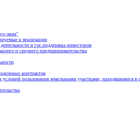
го окна"
ируемые к реализации
еятельности и гос.поддержка инвесторов
малого и среднего предпринимательства
ьности
иционных контрактов
х условий пользования земельными участками, находящимися в 
ательства