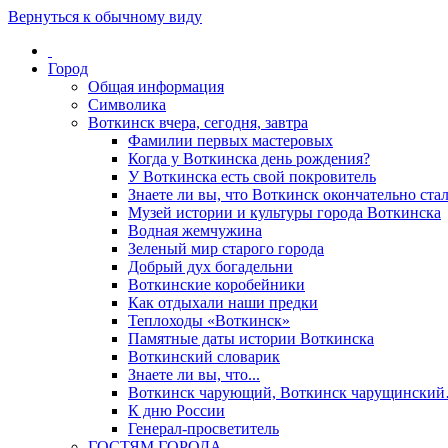
Вернуться к обычному виду
Город
Общая информация
Символика
Воткинск вчера, сегодня, завтра
Фамилии первых мастеровых
Когда у Воткинска день рождения?
У Воткинска есть свой покровитель
Знаете ли вы, что Воткинск окончательно стал
Музей истории и культуры города Воткинска
Водная жемчужина
Зеленый мир старого города
Добрый дух богадельни
Воткинские коробейники
Как отдыхали наши предки
Теплоходы «Воткинск»
Памятные даты истории Воткинска
Воткинский словарик
Знаете ли вы, что...
Воткинск чарующий, Воткинск чарущински
К дню России
Генерал-просветитель
ГОСТЯМ ГОРОДА