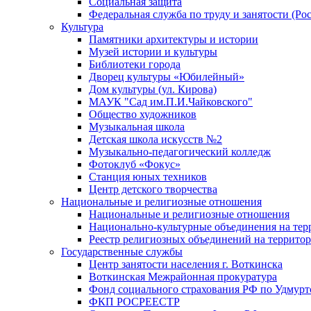
Социальная защита
Федеральная служба по труду и занятости (Рос
Культура
Памятники архитектуры и истории
Музей истории и культуры
Библиотеки города
Дворец культуры «Юбилейный»
Дом культуры (ул. Кирова)
МАУК "Сад им.П.И.Чайковского"
Общество художников
Музыкальная школа
Детская школа искусств №2
Музыкально-педагогический колледж
Фотоклуб «Фокус»
Станция юных техников
Центр детского творчества
Национальные и религиозные отношения
Национальные и религиозные отношения
Национально-культурные объединения на те
Реестр религиозных объединений на террито
Государственные службы
Центр занятости населения г. Воткинска
Воткинская Межрайонная прокуратура
Фонд социального страхования РФ по Удмурт
ФКП РОСРЕЕСТР