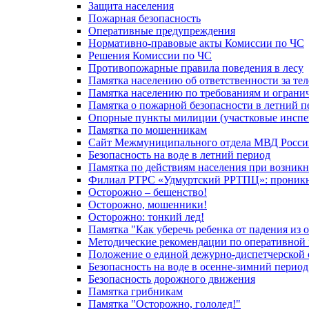
Защита населения
Пожарная безопасность
Оперативные предупреждения
Нормативно-правовые акты Комиссии по ЧС
Решения Комиссии по ЧС
Противопожарные правила поведения в лесу
Памятка населению об ответственности за те
Памятка населению по требованиям и огран
Памятка о пожарной безопасности в летний п
Опорные пункты милиции (участковые инспе
Памятка по мошенникам
Сайт Межмуниципального отдела МВД Росси
Безопасность на воде в летний период
Памятка по действиям населения при возникн
Филиал РТРС «Удмуртский РРТПЦ»: проникнов
Осторожно – бешенство!
Осторожно, мошенники!
Осторожно: тонкий лед!
Памятка "Как уберечь ребенка от падения из 
Методические рекомендации по оперативной в
Положение о единой дежурно-диспетчерской 
Безопасность на воде в осенне-зимний период
Безопасность дорожного движения
Памятка грибникам
Памятка "Осторожно, гололед!"