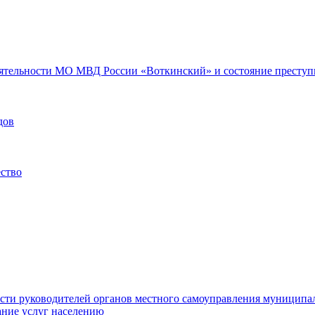
еятельности МО МВД России «Воткинский» и состояние преступн
дов
ество
ости руководителей органов местного самоуправления муниципа
ние услуг населению