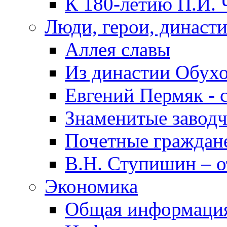
К 180-летию П.И. 
Люди, герои, династ
Аллея славы
Из династии Обух
Евгений Пермяк - 
Знаменитые заводч
Почетные граждан
В.Н. Ступишин – о
Экономика
Общая информаци