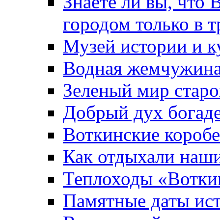
Знаете ли вы, что 
городом только в т
Музей истории и к
Водная жемчужин
Зеленый мир старо
Добрый дух богад
Воткинские короб
Как отдыхали наш
Теплоходы «Вотки
Памятные даты ис