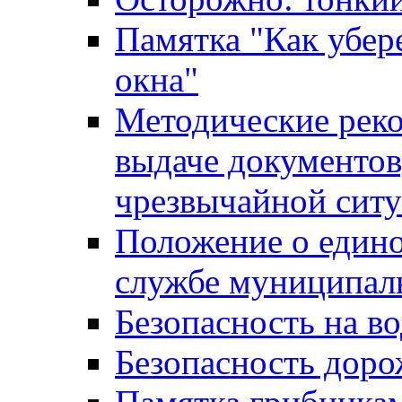
Памятка "Как убере
окна"
Методические рек
выдаче документов
чрезвычайной сит
Положение о един
службе муниципал
Безопасность на в
Безопасность дор