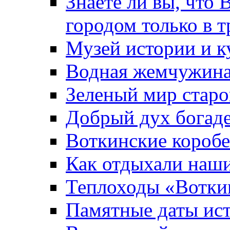
Знаете ли вы, что 
городом только в т
Музей истории и к
Водная жемчужин
Зеленый мир старо
Добрый дух богад
Воткинские короб
Как отдыхали наш
Теплоходы «Вотки
Памятные даты ис