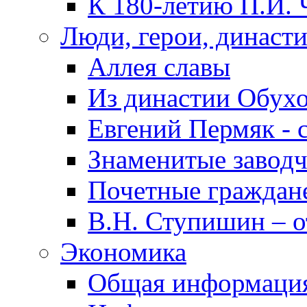
К 180-летию П.И. 
Люди, герои, династ
Аллея славы
Из династии Обух
Евгений Пермяк - 
Знаменитые заводч
Почетные граждан
В.Н. Ступишин – о
Экономика
Общая информаци