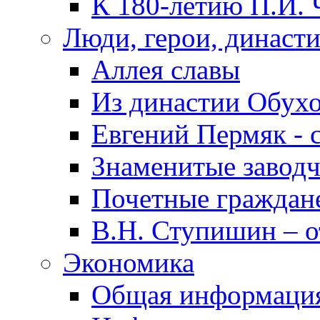
К 180-летию П.И. 
Люди, герои, династ
Аллея славы
Из династии Обух
Евгений Пермяк - 
Знаменитые заводч
Почетные граждан
В.Н. Ступишин – о
Экономика
Общая информаци