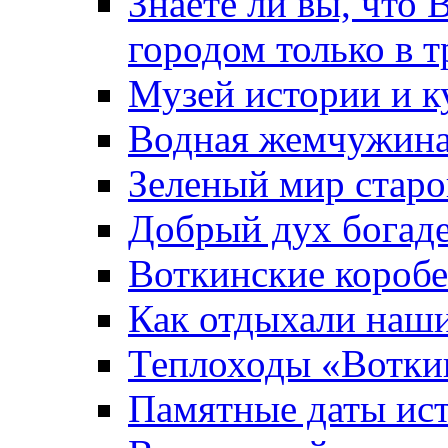
Знаете ли вы, что 
городом только в т
Музей истории и к
Водная жемчужин
Зеленый мир старо
Добрый дух богад
Воткинские короб
Как отдыхали наш
Теплоходы «Вотки
Памятные даты ис