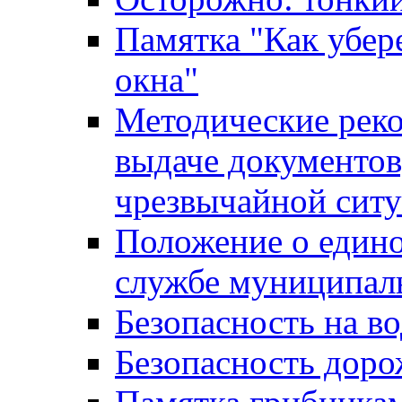
Памятка "Как убере
окна"
Методические рек
выдаче документов
чрезвычайной сит
Положение о един
службе муниципал
Безопасность на в
Безопасность дор