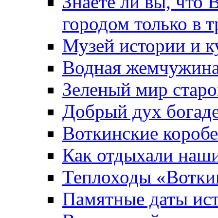
Знаете ли вы, что 
городом только в т
Музей истории и к
Водная жемчужин
Зеленый мир старо
Добрый дух богад
Воткинские короб
Как отдыхали наш
Теплоходы «Вотки
Памятные даты ис