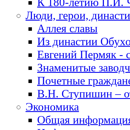
К 180-летию П.И. 
Люди, герои, династ
Аллея славы
Из династии Обух
Евгений Пермяк - 
Знаменитые заводч
Почетные граждан
В.Н. Ступишин – о
Экономика
Общая информаци