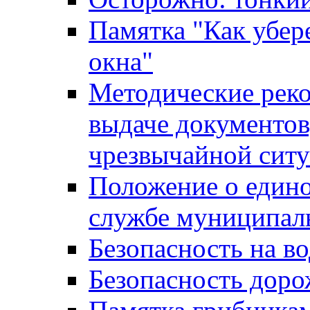
Памятка "Как убере
окна"
Методические рек
выдаче документов
чрезвычайной сит
Положение о един
службе муниципал
Безопасность на в
Безопасность дор