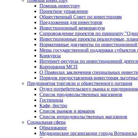
Помощь инвестору
Помощь инвестору
Проектное управление
Общественный Совет по инвестициям
Предложения для инвесторов
Инвестиционный меморандум
Сопровождение проектов по принципу "Oдно
Инвестиционные проекты реализуемые, план
Нормативные документы по инвестиционной д
Меры государственной поддержки субъектов 
Конкурсы
Интернет-ресурсы по инвестиционной деятел
Корпорация МСП
О Правилах заключения специальных инвест
Порядок предоставления инвесторам льготны
Предприятия торговли и общественного питания
Отдел потребительского рынка и предприним
Список продовольственных магазинов
Гостиницы
Кафе, бистро
Cписок рынков и ярмарок
Список непродовольственных магазинов
Социальная сфера
Образование
Медицинские организации города Воткинска