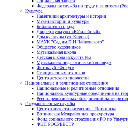
Социальная защита
Федеральная служба по труду и занятости (Рос
Культура
Памятники архитектуры и истории
Музей истории и культуры
Библиотеки города
Дворец культуры «Юбилейный»
Дом культуры (ул. Кирова)
МАУК "Сад им.П.И.Чайковского"
Общество художников
Музыкальная школа
Детская школа искусств №2
Музыкально-педагогический колледж
Фотоклуб «Фокус»
Станция юных техников
Центр детского творчества
Национальные и религиозные отношения
Национальные и религиозные отношения
Национально-культурные объединения на те
Реестр религиозных объединений на террито
Государственные службы
Центр занятости населения г. Воткинска
Воткинская Межрайонная прокуратура
Фонд социального страхования РФ по Удмурт
ФКП РОСРЕЕСТР