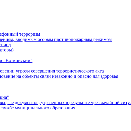
лефонный терроризм
ичениям, вводимым особым противопожарным режимом
ериод
кторы)
и "Воткинский"
овении угрозы совершения террористического акта
ение на объекты связи незаконно и опасно для здоровья
окна"
ыдаче документов, утраченных в результате чрезвычайной ситу
службе муниципального образования