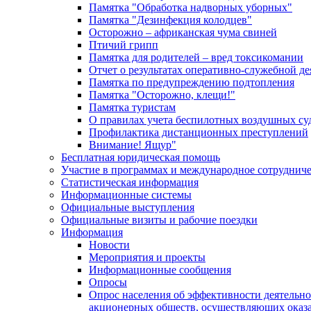
Памятка "Обработка надворных уборных"
Памятка "Дезинфекция колодцев"
Осторожно – африканская чума свиней
Птичий грипп
Памятка для родителей – вред токсикомании
Отчет о результатах оперативно-служебной д
Памятка по предупреждению подтопления
Памятка "Осторожно, клещи!"
Памятка туристам
О правилах учета беспилотных воздушных су
Профилактика дистанционных преступлений
Внимание! Ящур"
Бесплатная юридическая помощь
Участие в программах и международное сотруднич
Статистическая информация
Информационные системы
Официальные выступления
Официальные визиты и рабочие поездки
Информация
Новости
Мероприятия и проекты
Информационные сообщения
Опросы
Опрос населения об эффективности деятельн
акционерных обществ, осуществляющих оказа