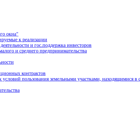
го окна"
ируемые к реализации
еятельности и гос.поддержка инвесторов
малого и среднего предпринимательства
ьности
иционных контрактов
х условий пользования земельными участками, находящимися в 
ательства