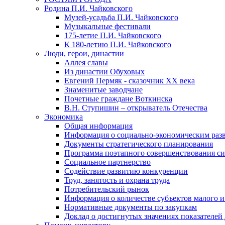
Родина П.И. Чайковского
Музей-усадьба П.И. Чайковского
Музыкальные фестивали
175-летие П.И. Чайковского
К 180-летию П.И. Чайковского
Люди, герои, династии
Аллея славы
Из династии Обуховых
Евгений Пермяк - сказочник XX века
Знаменитые заводчане
Почетные граждане Воткинска
В.Н. Ступишин – открыватель Отечества
Экономика
Общая информация
Информация о социально-экономическим раз
Документы стратегического планирования
Программа поэтапного совершенствования си
Социальное партнерство
Содействие развитию конкуренции
Труд, занятость и охрана труда
Потребительский рынок
Информация о количестве субъектов малого и
Нормативные документы по закупкам
Доклад о достигнутых значениях показателей