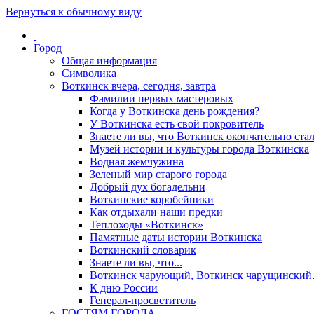
Вернуться к обычному виду
Город
Общая информация
Символика
Воткинск вчера, сегодня, завтра
Фамилии первых мастеровых
Когда у Воткинска день рождения?
У Воткинска есть свой покровитель
Знаете ли вы, что Воткинск окончательно стал
Музей истории и культуры города Воткинска
Водная жемчужина
Зеленый мир старого города
Добрый дух богадельни
Воткинские коробейники
Как отдыхали наши предки
Теплоходы «Воткинск»
Памятные даты истории Воткинска
Воткинский словарик
Знаете ли вы, что...
Воткинск чарующий, Воткинск чарущински
К дню России
Генерал-просветитель
ГОСТЯМ ГОРОДА