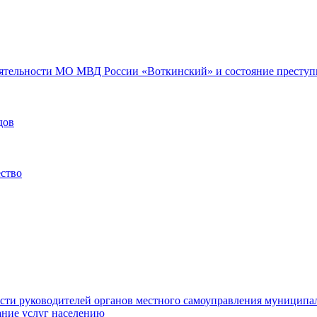
еятельности МО МВД России «Воткинский» и состояние преступн
дов
ество
ости руководителей органов местного самоуправления муниципа
ние услуг населению