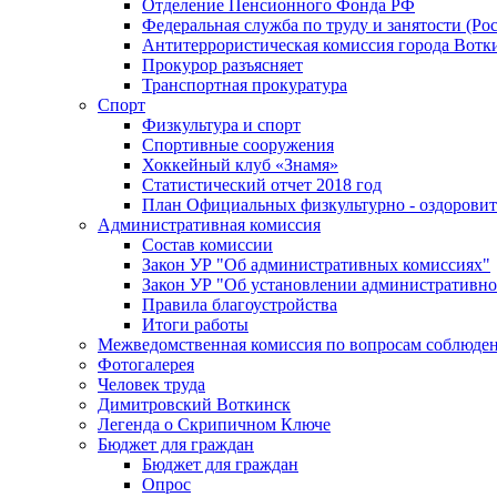
Отделение Пенсионного Фонда РФ
Федеральная служба по труду и занятости (Рос
Антитеррористическая комиссия города Вотк
Прокурор разъясняет
Транспортная прокуратура
Спорт
Физкультура и спорт
Спортивные сооружения
Хоккейный клуб «Знамя»
Статистический отчет 2018 год
План Официальных физкультурно - оздоровит
Административная комиссия
Состав комиссии
Закон УР "Об административных комиссиях"
Закон УР "Об установлении административно
Правила благоустройства
Итоги работы
Межведомственная комиссия по вопросам соблюдени
Фотогалерея
Человек труда
Димитровский Воткинск
Легенда о Скрипичном Ключе
Бюджет для граждан
Бюджет для граждан
Опрос