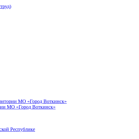
труд)
рритории МО «Город Воткинск»
рии МО «Город Воткинск»
ской Республике