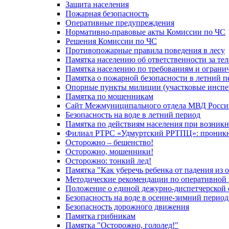
Защита населения
Пожарная безопасность
Оперативные предупреждения
Нормативно-правовые акты Комиссии по ЧС
Решения Комиссии по ЧС
Противопожарные правила поведения в лесу
Памятка населению об ответственности за те
Памятка населению по требованиям и огран
Памятка о пожарной безопасности в летний п
Опорные пункты милиции (участковые инспе
Памятка по мошенникам
Сайт Межмуниципального отдела МВД Росси
Безопасность на воде в летний период
Памятка по действиям населения при возникн
Филиал РТРС «Удмуртский РРТПЦ»: проникнов
Осторожно – бешенство!
Осторожно, мошенники!
Осторожно: тонкий лед!
Памятка "Как уберечь ребенка от падения из 
Методические рекомендации по оперативной в
Положение о единой дежурно-диспетчерской 
Безопасность на воде в осенне-зимний период
Безопасность дорожного движения
Памятка грибникам
Памятка "Осторожно, гололед!"