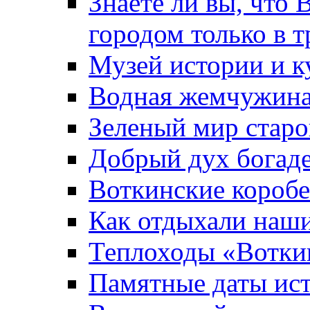
Знаете ли вы, что 
городом только в т
Музей истории и к
Водная жемчужин
Зеленый мир старо
Добрый дух богад
Воткинские короб
Как отдыхали наш
Теплоходы «Вотки
Памятные даты ис