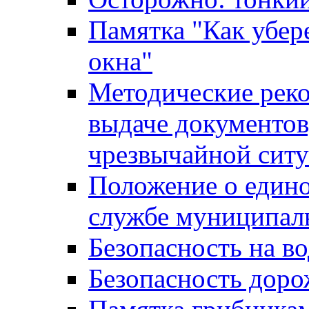
Памятка "Как убере
окна"
Методические рек
выдаче документов
чрезвычайной сит
Положение о един
службе муниципал
Безопасность на в
Безопасность дор