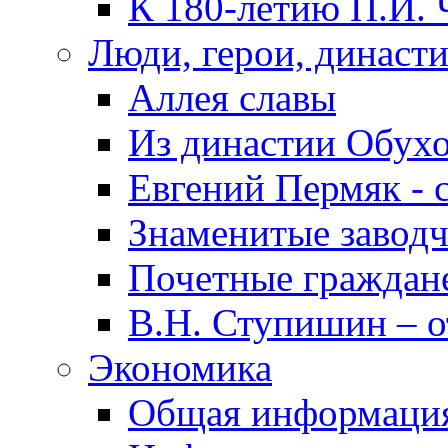
К 180-летию П.И. 
Люди, герои, династ
Аллея славы
Из династии Обух
Евгений Пермяк - 
Знаменитые заводч
Почетные граждан
В.Н. Ступишин – о
Экономика
Общая информаци