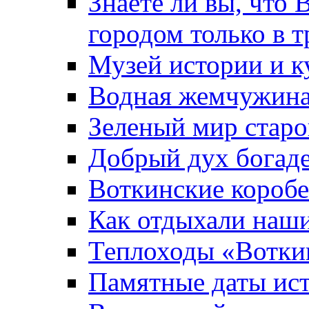
Знаете ли вы, что 
городом только в т
Музей истории и к
Водная жемчужин
Зеленый мир старо
Добрый дух богад
Воткинские короб
Как отдыхали наш
Теплоходы «Вотки
Памятные даты ис