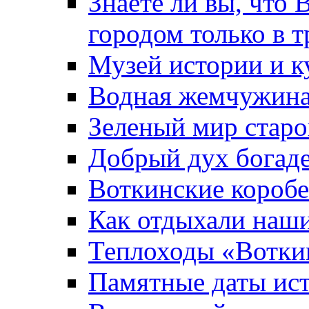
Знаете ли вы, что 
городом только в т
Музей истории и к
Водная жемчужин
Зеленый мир старо
Добрый дух богад
Воткинские короб
Как отдыхали наш
Теплоходы «Вотки
Памятные даты ис