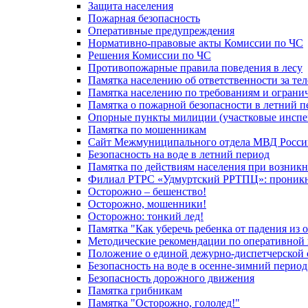
Защита населения
Пожарная безопасность
Оперативные предупреждения
Нормативно-правовые акты Комиссии по ЧС
Решения Комиссии по ЧС
Противопожарные правила поведения в лесу
Памятка населению об ответственности за те
Памятка населению по требованиям и огран
Памятка о пожарной безопасности в летний п
Опорные пункты милиции (участковые инспе
Памятка по мошенникам
Сайт Межмуниципального отдела МВД Росси
Безопасность на воде в летний период
Памятка по действиям населения при возникн
Филиал РТРС «Удмуртский РРТПЦ»: проникнов
Осторожно – бешенство!
Осторожно, мошенники!
Осторожно: тонкий лед!
Памятка "Как уберечь ребенка от падения из 
Методические рекомендации по оперативной в
Положение о единой дежурно-диспетчерской 
Безопасность на воде в осенне-зимний период
Безопасность дорожного движения
Памятка грибникам
Памятка "Осторожно, гололед!"