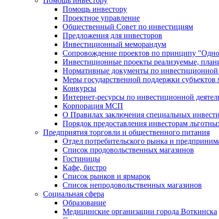
Помощь инвестору
Помощь инвестору
Проектное управление
Общественный Совет по инвестициям
Предложения для инвесторов
Инвестиционный меморандум
Сопровождение проектов по принципу "Oдно
Инвестиционные проекты реализуемые, план
Нормативные документы по инвестиционной д
Меры государственной поддержки субъектов 
Конкурсы
Интернет-ресурсы по инвестиционной деятел
Корпорация МСП
О Правилах заключения специальных инвест
Порядок предоставления инвесторам льготны
Предприятия торговли и общественного питания
Отдел потребительского рынка и предприним
Список продовольственных магазинов
Гостиницы
Кафе, бистро
Cписок рынков и ярмарок
Список непродовольственных магазинов
Социальная сфера
Образование
Медицинские организации города Воткинска