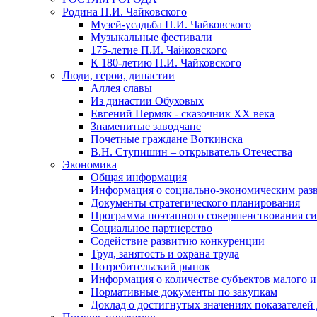
Родина П.И. Чайковского
Музей-усадьба П.И. Чайковского
Музыкальные фестивали
175-летие П.И. Чайковского
К 180-летию П.И. Чайковского
Люди, герои, династии
Аллея славы
Из династии Обуховых
Евгений Пермяк - сказочник XX века
Знаменитые заводчане
Почетные граждане Воткинска
В.Н. Ступишин – открыватель Отечества
Экономика
Общая информация
Информация о социально-экономическим раз
Документы стратегического планирования
Программа поэтапного совершенствования си
Социальное партнерство
Содействие развитию конкуренции
Труд, занятость и охрана труда
Потребительский рынок
Информация о количестве субъектов малого и
Нормативные документы по закупкам
Доклад о достигнутых значениях показателей