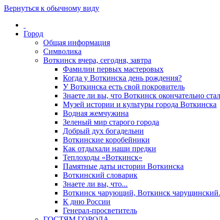
Вернуться к обычному виду
Город
Общая информация
Символика
Воткинск вчера, сегодня, завтра
Фамилии первых мастеровых
Когда у Воткинска день рождения?
У Воткинска есть свой покровитель
Знаете ли вы, что Воткинск окончательно стал
Музей истории и культуры города Воткинска
Водная жемчужина
Зеленый мир старого города
Добрый дух богадельни
Воткинские коробейники
Как отдыхали наши предки
Теплоходы «Воткинск»
Памятные даты истории Воткинска
Воткинский словарик
Знаете ли вы, что...
Воткинск чарующий, Воткинск чарущински
К дню России
Генерал-просветитель
ГОСТЯМ ГОРОДА