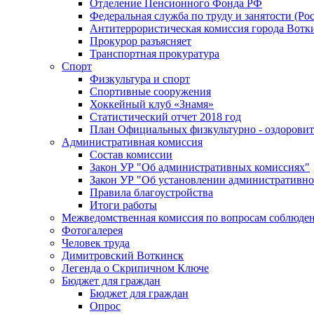
Отделение Пенсионного Фонда РФ
Федеральная служба по труду и занятости (Рос
Антитеррористическая комиссия города Вотк
Прокурор разъясняет
Транспортная прокуратура
Спорт
Физкультура и спорт
Спортивные сооружения
Хоккейный клуб «Знамя»
Статистический отчет 2018 год
План Официальных физкультурно - оздоровит
Административная комиссия
Состав комиссии
Закон УР "Об административных комиссиях"
Закон УР "Об установлении административно
Правила благоустройства
Итоги работы
Межведомственная комиссия по вопросам соблюдени
Фотогалерея
Человек труда
Димитровский Воткинск
Легенда о Скрипичном Ключе
Бюджет для граждан
Бюджет для граждан
Опрос