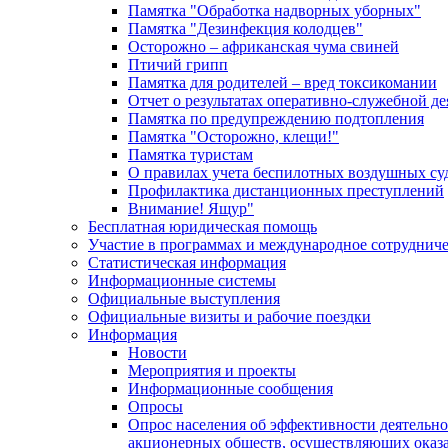
Памятка "Обработка надворных уборных"
Памятка "Дезинфекция колодцев"
Осторожно – африканская чума свиней
Птичий грипп
Памятка для родителей – вред токсикомании
Отчет о результатах оперативно-служебной д
Памятка по предупреждению подтопления
Памятка "Осторожно, клещи!"
Памятка туристам
О правилах учета беспилотных воздушных су
Профилактика дистанционных преступлений
Внимание! Ящур"
Бесплатная юридическая помощь
Участие в программах и международное сотруднич
Статистическая информация
Информационные системы
Официальные выступления
Официальные визиты и рабочие поездки
Информация
Новости
Мероприятия и проекты
Информационные сообщения
Опросы
Опрос населения об эффективности деятельн
акционерных обществ, осуществляющих оказа