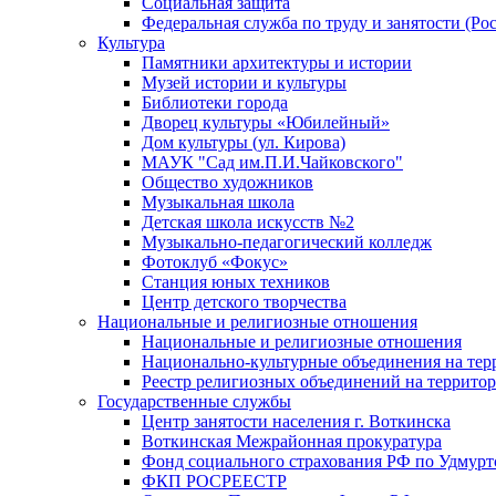
Социальная защита
Федеральная служба по труду и занятости (Рос
Культура
Памятники архитектуры и истории
Музей истории и культуры
Библиотеки города
Дворец культуры «Юбилейный»
Дом культуры (ул. Кирова)
МАУК "Сад им.П.И.Чайковского"
Общество художников
Музыкальная школа
Детская школа искусств №2
Музыкально-педагогический колледж
Фотоклуб «Фокус»
Станция юных техников
Центр детского творчества
Национальные и религиозные отношения
Национальные и религиозные отношения
Национально-культурные объединения на те
Реестр религиозных объединений на террито
Государственные службы
Центр занятости населения г. Воткинска
Воткинская Межрайонная прокуратура
Фонд социального страхования РФ по Удмурт
ФКП РОСРЕЕСТР