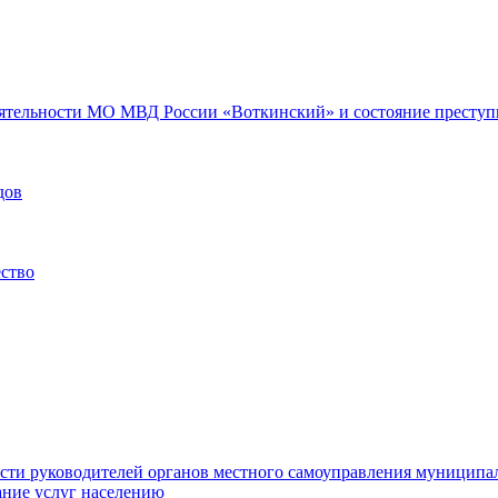
еятельности МО МВД России «Воткинский» и состояние преступн
дов
ество
ости руководителей органов местного самоуправления муниципа
ние услуг населению