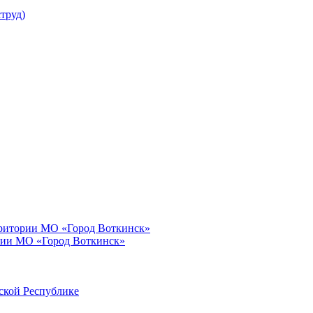
труд)
рритории МО «Город Воткинск»
рии МО «Город Воткинск»
ской Республике