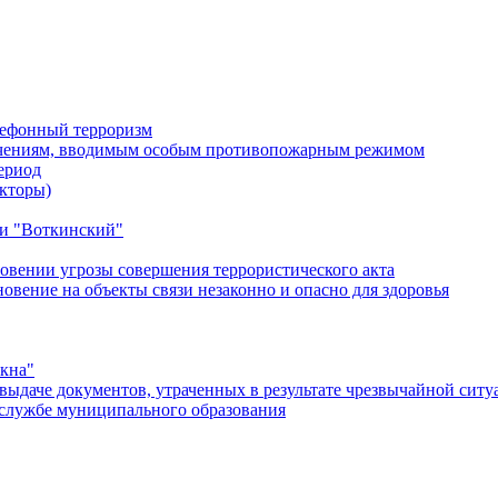
лефонный терроризм
ичениям, вводимым особым противопожарным режимом
ериод
кторы)
и "Воткинский"
овении угрозы совершения террористического акта
ение на объекты связи незаконно и опасно для здоровья
окна"
ыдаче документов, утраченных в результате чрезвычайной ситу
службе муниципального образования