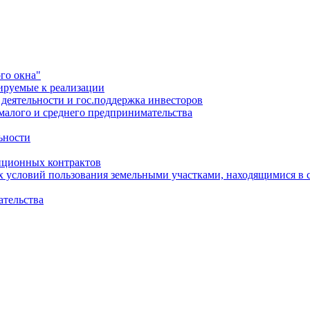
го окна"
ируемые к реализации
еятельности и гос.поддержка инвесторов
малого и среднего предпринимательства
ьности
иционных контрактов
х условий пользования земельными участками, находящимися в 
ательства