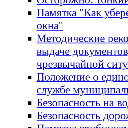
Памятка "Как убере
окна"
Методические рек
выдаче документов
чрезвычайной сит
Положение о един
службе муниципал
Безопасность на в
Безопасность дор