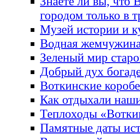
Знаете ли вы, что 
городом только в т
Музей истории и к
Водная жемчужин
Зеленый мир старо
Добрый дух богад
Воткинские короб
Как отдыхали наш
Теплоходы «Вотки
Памятные даты ис