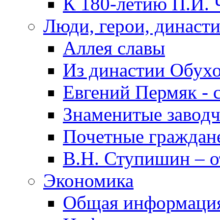
К 180-летию П.И. 
Люди, герои, династ
Аллея славы
Из династии Обух
Евгений Пермяк - 
Знаменитые заводч
Почетные граждан
В.Н. Ступишин – о
Экономика
Общая информаци