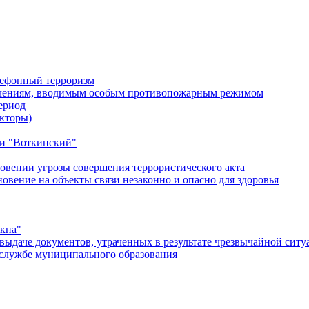
лефонный терроризм
ичениям, вводимым особым противопожарным режимом
ериод
кторы)
и "Воткинский"
овении угрозы совершения террористического акта
ение на объекты связи незаконно и опасно для здоровья
окна"
ыдаче документов, утраченных в результате чрезвычайной ситу
службе муниципального образования