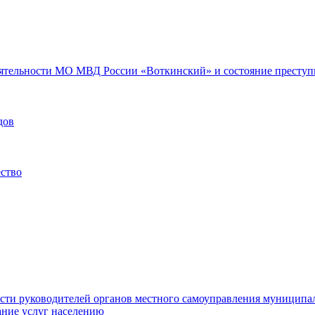
еятельности МО МВД России «Воткинский» и состояние преступн
дов
ество
ости руководителей органов местного самоуправления муниципа
ние услуг населению