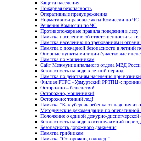
Защита населения
Пожарная безопасность
Оперативные предупреждения
Нормативно-правовые акты Комиссии по ЧС
Решения Комиссии по ЧС
Противопожарные правила поведения в лесу
Памятка населению об ответственности за те
Памятка населению по требованиям и огран
Памятка о пожарной безопасности в летний п
Опорные пункты милиции (участковые инспе
Памятка по мошенникам
Сайт Межмуниципального отдела МВД Росси
Безопасность на воде в летний период
Памятка по действиям населения при возникн
Филиал РТРС «Удмуртский РРТПЦ»: проникнов
Осторожно – бешенство!
Осторожно, мошенники!
Осторожно: тонкий лед!
Памятка "Как уберечь ребенка от падения из 
Методические рекомендации по оперативной в
Положение о единой дежурно-диспетчерской 
Безопасность на воде в осенне-зимний период
Безопасность дорожного движения
Памятка грибникам
Памятка "Осторожно, гололед!"