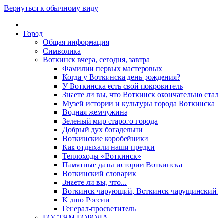
Вернуться к обычному виду
Город
Общая информация
Символика
Воткинск вчера, сегодня, завтра
Фамилии первых мастеровых
Когда у Воткинска день рождения?
У Воткинска есть свой покровитель
Знаете ли вы, что Воткинск окончательно стал
Музей истории и культуры города Воткинска
Водная жемчужина
Зеленый мир старого города
Добрый дух богадельни
Воткинские коробейники
Как отдыхали наши предки
Теплоходы «Воткинск»
Памятные даты истории Воткинска
Воткинский словарик
Знаете ли вы, что...
Воткинск чарующий, Воткинск чарущински
К дню России
Генерал-просветитель
ГОСТЯМ ГОРОДА