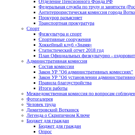
Отделение Пенсионного Фонда РФ
Федеральная служба по труду и занятости (Рос
Антитеррористическая комиссия города Вотк
Прокурор разъясняет
Транспортная прокуратура
Спорт
Физкультура и спорт
Спортивные сооружения
Хоккейный клуб «Знамя»
Статистический отчет 2018 год
План Официальных физкультурно - оздоровит
Административная комиссия
Состав комиссии
Закон УР "Об административных комиссиях"
Закон УР "Об установлении административно
Правила благоустройства
Итоги работы
Межведомственная комиссия по вопросам соблюдени
Фотогалерея
Человек труда
Димитровский Воткинск
Легенда о Скрипичном Ключе
Бюджет для граждан
Бюджет для граждан
Опрос