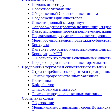
Помощь инвестору
Помощь инвестору
Проектное управление
Общественный Совет по инвестициям
Предложения для инвесторов
Инвестиционный меморандум
Сопровождение проектов по принципу "Oдно
Инвестиционные проекты реализуемые, план
Нормативные документы по инвестиционной д
Меры государственной поддержки субъектов 
Конкурсы
Интернет-ресурсы по инвестиционной деятел
Корпорация МСП
О Правилах заключения специальных инвест
Порядок предоставления инвесторам льготны
Предприятия торговли и общественного питания
Отдел потребительского рынка и предприним
Список продовольственных магазинов
Гостиницы
Кафе, бистро
Cписок рынков и ярмарок
Список непродовольственных магазинов
Социальная сфера
Образование
Медицинские организации города Воткинска