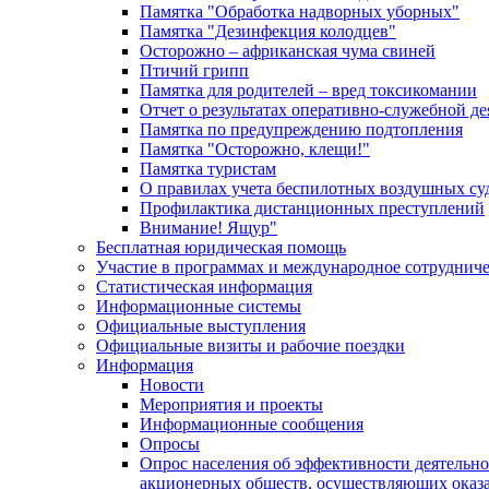
Памятка "Обработка надворных уборных"
Памятка "Дезинфекция колодцев"
Осторожно – африканская чума свиней
Птичий грипп
Памятка для родителей – вред токсикомании
Отчет о результатах оперативно-служебной д
Памятка по предупреждению подтопления
Памятка "Осторожно, клещи!"
Памятка туристам
О правилах учета беспилотных воздушных су
Профилактика дистанционных преступлений
Внимание! Ящур"
Бесплатная юридическая помощь
Участие в программах и международное сотруднич
Статистическая информация
Информационные системы
Официальные выступления
Официальные визиты и рабочие поездки
Информация
Новости
Мероприятия и проекты
Информационные сообщения
Опросы
Опрос населения об эффективности деятельн
акционерных обществ, осуществляющих оказа