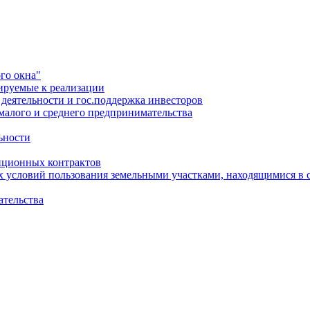
го окна"
ируемые к реализации
еятельности и гос.поддержка инвесторов
малого и среднего предпринимательства
ьности
иционных контрактов
х условий пользования земельными участками, находящимися в 
ательства