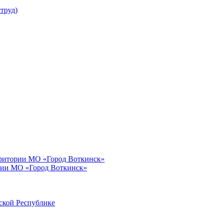
труд)
рритории МО «Город Воткинск»
рии МО «Город Воткинск»
ской Республике