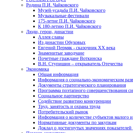
Родина П.И. Чайковского
Музей-усадьба П.И. Чайковского
Музыкальные фестивали
175-летие П.И. Чайковского
К 180-летию П.И. Чайковского
Люди, герои, династии
Аллея славы
Из династии Обуховых
Евгений Пермяк - сказочник XX века
Знаменитые заводчане
Почетные граждане Воткинска
В.Н. Ступишин – открыватель Отечества
Экономика
Общая информация
Информация о социально-экономическим раз
Документы стратегического планирования
Программа поэтапного совершенствования си
Социальное партнерство
Содействие развитию конкуренции
Труд, занятость и охрана труда
Потребительский рынок
Информация о количестве субъектов малого и
Нормативные документы по закупкам
Доклад о достигнутых значениях показателей