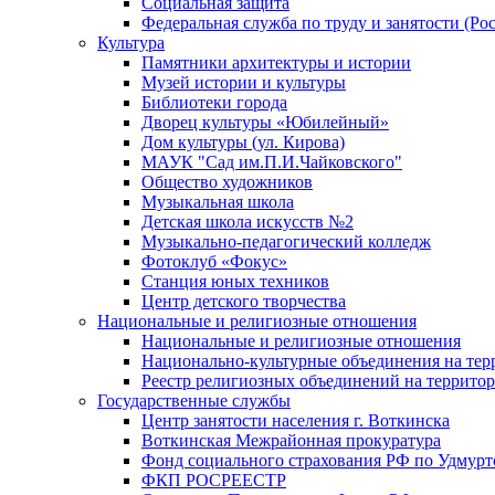
Социальная защита
Федеральная служба по труду и занятости (Рос
Культура
Памятники архитектуры и истории
Музей истории и культуры
Библиотеки города
Дворец культуры «Юбилейный»
Дом культуры (ул. Кирова)
МАУК "Сад им.П.И.Чайковского"
Общество художников
Музыкальная школа
Детская школа искусств №2
Музыкально-педагогический колледж
Фотоклуб «Фокус»
Станция юных техников
Центр детского творчества
Национальные и религиозные отношения
Национальные и религиозные отношения
Национально-культурные объединения на те
Реестр религиозных объединений на террито
Государственные службы
Центр занятости населения г. Воткинска
Воткинская Межрайонная прокуратура
Фонд социального страхования РФ по Удмурт
ФКП РОСРЕЕСТР