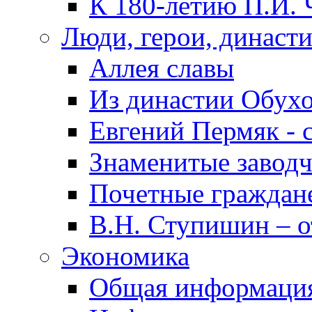
К 180-летию П.И. 
Люди, герои, династ
Аллея славы
Из династии Обух
Евгений Пермяк - 
Знаменитые заводч
Почетные граждан
В.Н. Ступишин – о
Экономика
Общая информаци