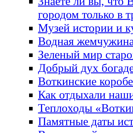
Знаете ли вы, что 
городом только в т
Музей истории и к
Водная жемчужин
Зеленый мир старо
Добрый дух богад
Воткинские короб
Как отдыхали наш
Теплоходы «Вотки
Памятные даты ис