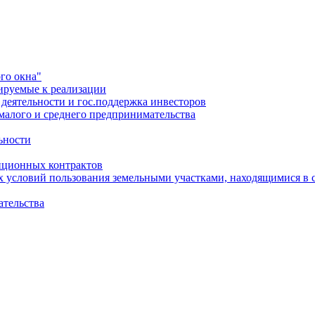
го окна"
ируемые к реализации
еятельности и гос.поддержка инвесторов
малого и среднего предпринимательства
ьности
иционных контрактов
х условий пользования земельными участками, находящимися в 
ательства