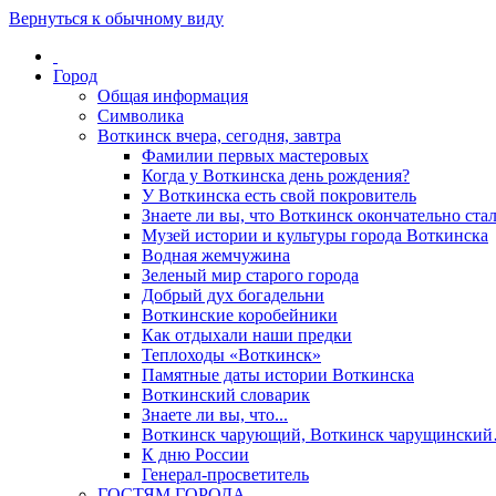
Вернуться к обычному виду
Город
Общая информация
Символика
Воткинск вчера, сегодня, завтра
Фамилии первых мастеровых
Когда у Воткинска день рождения?
У Воткинска есть свой покровитель
Знаете ли вы, что Воткинск окончательно стал
Музей истории и культуры города Воткинска
Водная жемчужина
Зеленый мир старого города
Добрый дух богадельни
Воткинские коробейники
Как отдыхали наши предки
Теплоходы «Воткинск»
Памятные даты истории Воткинска
Воткинский словарик
Знаете ли вы, что...
Воткинск чарующий, Воткинск чарущински
К дню России
Генерал-просветитель
ГОСТЯМ ГОРОДА