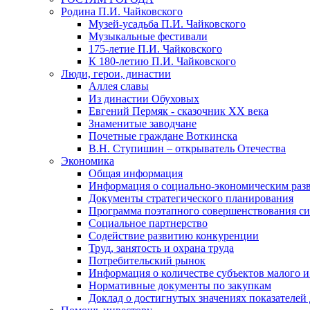
Родина П.И. Чайковского
Музей-усадьба П.И. Чайковского
Музыкальные фестивали
175-летие П.И. Чайковского
К 180-летию П.И. Чайковского
Люди, герои, династии
Аллея славы
Из династии Обуховых
Евгений Пермяк - сказочник XX века
Знаменитые заводчане
Почетные граждане Воткинска
В.Н. Ступишин – открыватель Отечества
Экономика
Общая информация
Информация о социально-экономическим раз
Документы стратегического планирования
Программа поэтапного совершенствования си
Социальное партнерство
Содействие развитию конкуренции
Труд, занятость и охрана труда
Потребительский рынок
Информация о количестве субъектов малого и
Нормативные документы по закупкам
Доклад о достигнутых значениях показателей