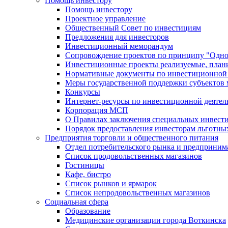
Помощь инвестору
Помощь инвестору
Проектное управление
Общественный Совет по инвестициям
Предложения для инвесторов
Инвестиционный меморандум
Сопровождение проектов по принципу "Oдно
Инвестиционные проекты реализуемые, план
Нормативные документы по инвестиционной д
Меры государственной поддержки субъектов 
Конкурсы
Интернет-ресурсы по инвестиционной деятел
Корпорация МСП
О Правилах заключения специальных инвест
Порядок предоставления инвесторам льготны
Предприятия торговли и общественного питания
Отдел потребительского рынка и предприним
Список продовольственных магазинов
Гостиницы
Кафе, бистро
Cписок рынков и ярмарок
Список непродовольственных магазинов
Социальная сфера
Образование
Медицинские организации города Воткинска