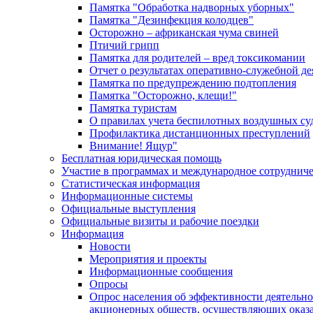
Памятка "Обработка надворных уборных"
Памятка "Дезинфекция колодцев"
Осторожно – африканская чума свиней
Птичий грипп
Памятка для родителей – вред токсикомании
Отчет о результатах оперативно-служебной д
Памятка по предупреждению подтопления
Памятка "Осторожно, клещи!"
Памятка туристам
О правилах учета беспилотных воздушных су
Профилактика дистанционных преступлений
Внимание! Ящур"
Бесплатная юридическая помощь
Участие в программах и международное сотруднич
Статистическая информация
Информационные системы
Официальные выступления
Официальные визиты и рабочие поездки
Информация
Новости
Мероприятия и проекты
Информационные сообщения
Опросы
Опрос населения об эффективности деятельн
акционерных обществ, осуществляющих оказа