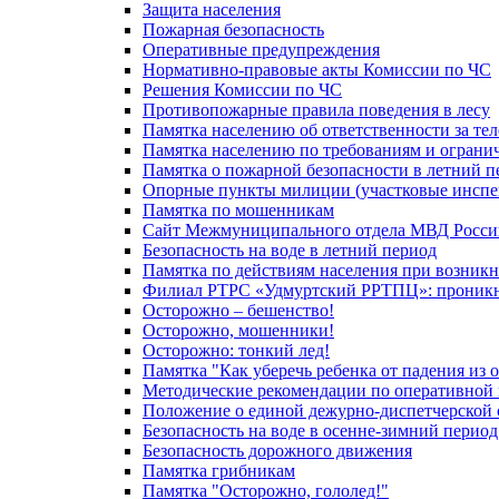
Защита населения
Пожарная безопасность
Оперативные предупреждения
Нормативно-правовые акты Комиссии по ЧС
Решения Комиссии по ЧС
Противопожарные правила поведения в лесу
Памятка населению об ответственности за те
Памятка населению по требованиям и огран
Памятка о пожарной безопасности в летний п
Опорные пункты милиции (участковые инспе
Памятка по мошенникам
Сайт Межмуниципального отдела МВД Росси
Безопасность на воде в летний период
Памятка по действиям населения при возникн
Филиал РТРС «Удмуртский РРТПЦ»: проникнов
Осторожно – бешенство!
Осторожно, мошенники!
Осторожно: тонкий лед!
Памятка "Как уберечь ребенка от падения из 
Методические рекомендации по оперативной в
Положение о единой дежурно-диспетчерской 
Безопасность на воде в осенне-зимний период
Безопасность дорожного движения
Памятка грибникам
Памятка "Осторожно, гололед!"