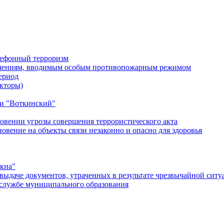
лефонный терроризм
ичениям, вводимым особым противопожарным режимом
ериод
кторы)
и "Воткинский"
овении угрозы совершения террористического акта
ение на объекты связи незаконно и опасно для здоровья
окна"
ыдаче документов, утраченных в результате чрезвычайной ситу
службе муниципального образования