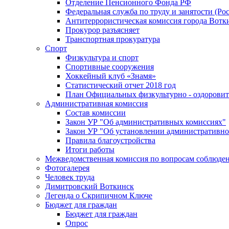
Отделение Пенсионного Фонда РФ
Федеральная служба по труду и занятости (Рос
Антитеррористическая комиссия города Вотк
Прокурор разъясняет
Транспортная прокуратура
Спорт
Физкультура и спорт
Спортивные сооружения
Хоккейный клуб «Знамя»
Статистический отчет 2018 год
План Официальных физкультурно - оздоровит
Административная комиссия
Состав комиссии
Закон УР "Об административных комиссиях"
Закон УР "Об установлении административно
Правила благоустройства
Итоги работы
Межведомственная комиссия по вопросам соблюдени
Фотогалерея
Человек труда
Димитровский Воткинск
Легенда о Скрипичном Ключе
Бюджет для граждан
Бюджет для граждан
Опрос