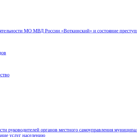
еятельности МО МВД России «Воткинский» и состояние преступн
дов
ество
ости руководителей органов местного самоуправления муниципа
ние услуг населению