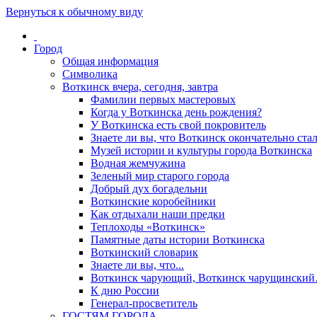
Вернуться к обычному виду
Город
Общая информация
Символика
Воткинск вчера, сегодня, завтра
Фамилии первых мастеровых
Когда у Воткинска день рождения?
У Воткинска есть свой покровитель
Знаете ли вы, что Воткинск окончательно стал
Музей истории и культуры города Воткинска
Водная жемчужина
Зеленый мир старого города
Добрый дух богадельни
Воткинские коробейники
Как отдыхали наши предки
Теплоходы «Воткинск»
Памятные даты истории Воткинска
Воткинский словарик
Знаете ли вы, что...
Воткинск чарующий, Воткинск чарущински
К дню России
Генерал-просветитель
ГОСТЯМ ГОРОДА