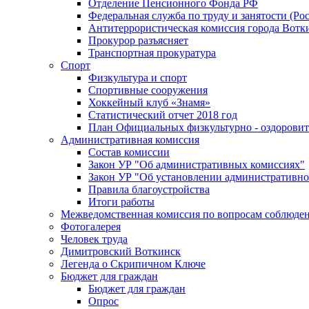
Отделение Пенсионного Фонда РФ
Федеральная служба по труду и занятости (Рос
Антитеррористическая комиссия города Вотк
Прокурор разъясняет
Транспортная прокуратура
Спорт
Физкультура и спорт
Спортивные сооружения
Хоккейный клуб «Знамя»
Статистический отчет 2018 год
План Официальных физкультурно - оздоровит
Административная комиссия
Состав комиссии
Закон УР "Об административных комиссиях"
Закон УР "Об установлении административно
Правила благоустройства
Итоги работы
Межведомственная комиссия по вопросам соблюдени
Фотогалерея
Человек труда
Димитровский Воткинск
Легенда о Скрипичном Ключе
Бюджет для граждан
Бюджет для граждан
Опрос