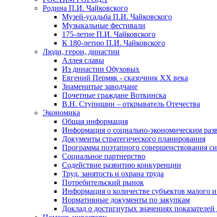
Родина П.И. Чайковского
Музей-усадьба П.И. Чайковского
Музыкальные фестивали
175-летие П.И. Чайковского
К 180-летию П.И. Чайковского
Люди, герои, династии
Аллея славы
Из династии Обуховых
Евгений Пермяк - сказочник XX века
Знаменитые заводчане
Почетные граждане Воткинска
В.Н. Ступишин – открыватель Отечества
Экономика
Общая информация
Информация о социально-экономическим раз
Документы стратегического планирования
Программа поэтапного совершенствования си
Социальное партнерство
Содействие развитию конкуренции
Труд, занятость и охрана труда
Потребительский рынок
Информация о количестве субъектов малого и
Нормативные документы по закупкам
Доклад о достигнутых значениях показателей