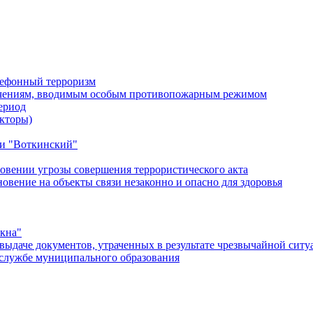
лефонный терроризм
ичениям, вводимым особым противопожарным режимом
ериод
кторы)
и "Воткинский"
овении угрозы совершения террористического акта
ение на объекты связи незаконно и опасно для здоровья
окна"
ыдаче документов, утраченных в результате чрезвычайной ситу
службе муниципального образования