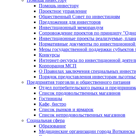
Помощь инвестору
Помощь инвестору
Проектное управление
Общественный Совет по инвестициям
Предложения для инвесторов
Инвестиционный меморандум
Сопровождение проектов по принципу "Oдно
Инвестиционные проекты реализуемые, план
Нормативные документы по инвестиционной д
Меры государственной поддержки субъектов 
Конкурсы
Интернет-ресурсы по инвестиционной деятел
Корпорация МСП
О Правилах заключения специальных инвест
Порядок предоставления инвесторам льготны
Предприятия торговли и общественного питания
Отдел потребительского рынка и предприним
Список продовольственных магазинов
Гостиницы
Кафе, бистро
Cписок рынков и ярмарок
Список непродовольственных магазинов
Социальная сфера
Образование
Медицинские организации города Воткинска