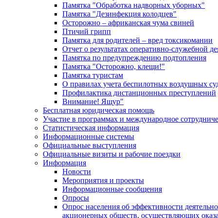
Памятка "Обработка надворных уборных"
Памятка "Дезинфекция колодцев"
Осторожно – африканская чума свиней
Птичий грипп
Памятка для родителей – вред токсикомании
Отчет о результатах оперативно-служебной д
Памятка по предупреждению подтопления
Памятка "Осторожно, клещи!"
Памятка туристам
О правилах учета беспилотных воздушных су
Профилактика дистанционных преступлений
Внимание! Ящур"
Бесплатная юридическая помощь
Участие в программах и международное сотруднич
Статистическая информация
Информационные системы
Официальные выступления
Официальные визиты и рабочие поездки
Информация
Новости
Мероприятия и проекты
Информационные сообщения
Опросы
Опрос населения об эффективности деятельн
акционерных обществ, осуществляющих оказа