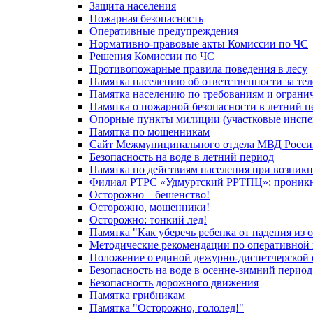
Защита населения
Пожарная безопасность
Оперативные предупреждения
Нормативно-правовые акты Комиссии по ЧС
Решения Комиссии по ЧС
Противопожарные правила поведения в лесу
Памятка населению об ответственности за те
Памятка населению по требованиям и огран
Памятка о пожарной безопасности в летний п
Опорные пункты милиции (участковые инспе
Памятка по мошенникам
Сайт Межмуниципального отдела МВД Росси
Безопасность на воде в летний период
Памятка по действиям населения при возникн
Филиал РТРС «Удмуртский РРТПЦ»: проникнов
Осторожно – бешенство!
Осторожно, мошенники!
Осторожно: тонкий лед!
Памятка "Как уберечь ребенка от падения из 
Методические рекомендации по оперативной в
Положение о единой дежурно-диспетчерской 
Безопасность на воде в осенне-зимний период
Безопасность дорожного движения
Памятка грибникам
Памятка "Осторожно, гололед!"