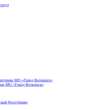
труд)
рритории МО «Город Воткинск»
рии МО «Город Воткинск»
ской Республике