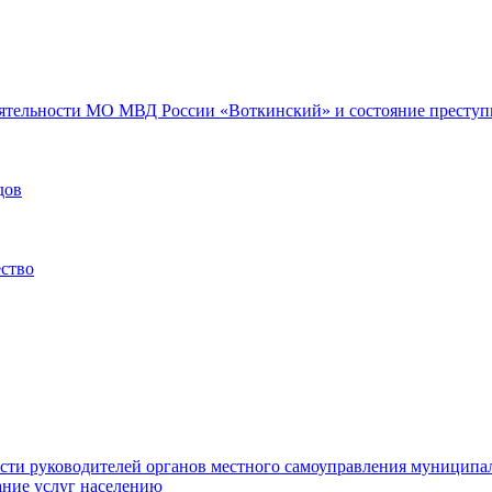
еятельности МО МВД России «Воткинский» и состояние преступн
дов
ество
ости руководителей органов местного самоуправления муниципа
ние услуг населению