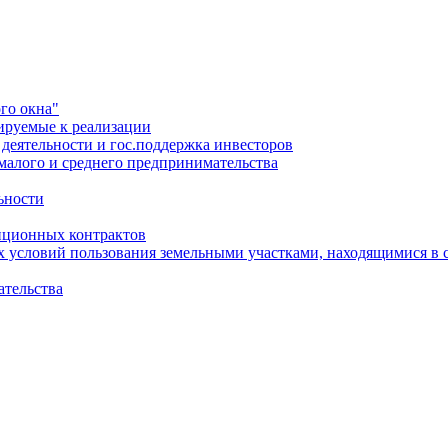
го окна"
ируемые к реализации
еятельности и гос.поддержка инвесторов
малого и среднего предпринимательства
ьности
иционных контрактов
х условий пользования земельными участками, находящимися в 
ательства