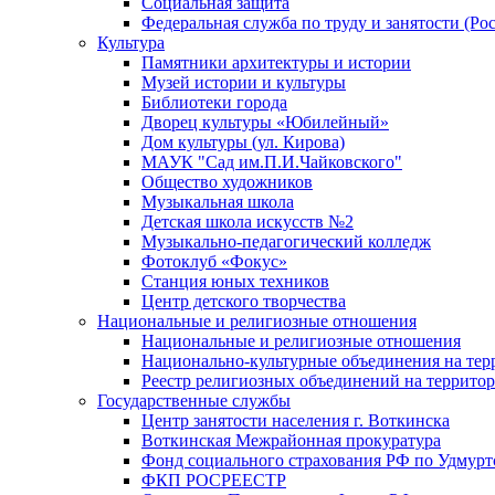
Социальная защита
Федеральная служба по труду и занятости (Рос
Культура
Памятники архитектуры и истории
Музей истории и культуры
Библиотеки города
Дворец культуры «Юбилейный»
Дом культуры (ул. Кирова)
МАУК "Сад им.П.И.Чайковского"
Общество художников
Музыкальная школа
Детская школа искусств №2
Музыкально-педагогический колледж
Фотоклуб «Фокус»
Станция юных техников
Центр детского творчества
Национальные и религиозные отношения
Национальные и религиозные отношения
Национально-культурные объединения на те
Реестр религиозных объединений на террито
Государственные службы
Центр занятости населения г. Воткинска
Воткинская Межрайонная прокуратура
Фонд социального страхования РФ по Удмурт
ФКП РОСРЕЕСТР