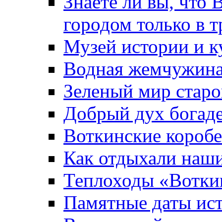
Знаете ли вы, что 
городом только в т
Музей истории и к
Водная жемчужин
Зеленый мир старо
Добрый дух богад
Воткинские короб
Как отдыхали наш
Теплоходы «Вотки
Памятные даты ис