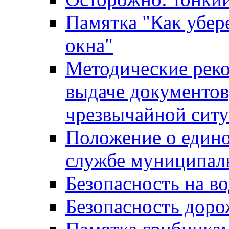
Памятка "Как убере
окна"
Методические рек
выдаче документов
чрезвычайной сит
Положение о един
службе муниципал
Безопасность на в
Безопасность дор