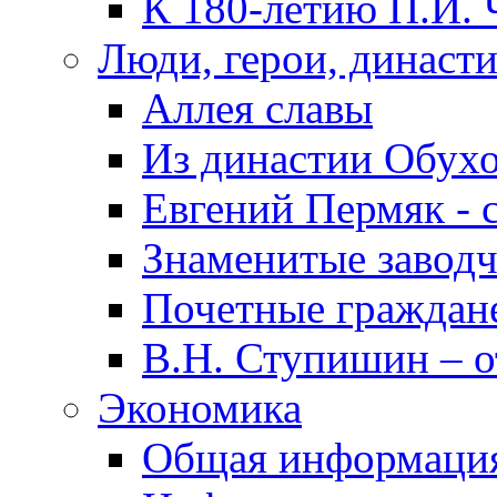
К 180-летию П.И. 
Люди, герои, династ
Аллея славы
Из династии Обух
Евгений Пермяк - 
Знаменитые заводч
Почетные граждан
В.Н. Ступишин – о
Экономика
Общая информаци