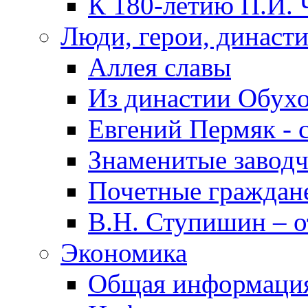
К 180-летию П.И. 
Люди, герои, династ
Аллея славы
Из династии Обух
Евгений Пермяк - 
Знаменитые заводч
Почетные граждан
В.Н. Ступишин – о
Экономика
Общая информаци