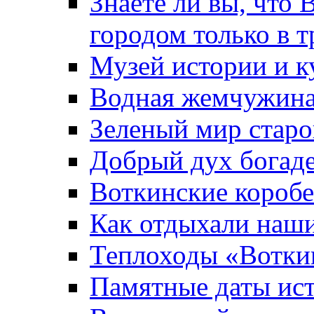
Знаете ли вы, что 
городом только в т
Музей истории и к
Водная жемчужин
Зеленый мир старо
Добрый дух богад
Воткинские короб
Как отдыхали наш
Теплоходы «Вотки
Памятные даты ис