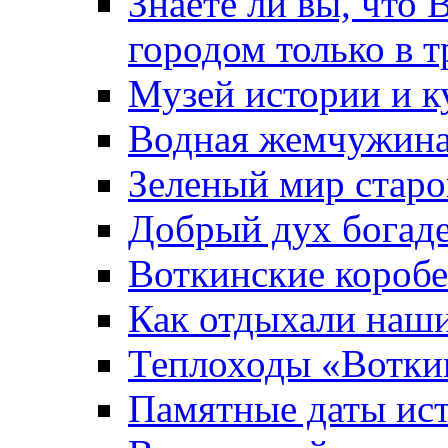
Знаете ли вы, что 
городом только в т
Музей истории и к
Водная жемчужин
Зеленый мир старо
Добрый дух богад
Воткинские короб
Как отдыхали наш
Теплоходы «Вотки
Памятные даты ис