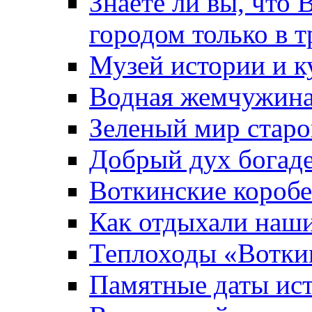
Знаете ли вы, что 
городом только в т
Музей истории и к
Водная жемчужин
Зеленый мир старо
Добрый дух богад
Воткинские короб
Как отдыхали наш
Теплоходы «Вотки
Памятные даты ис