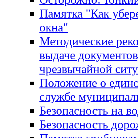
Памятка "Как убере
окна"
Методические рек
выдаче документов
чрезвычайной сит
Положение о един
службе муниципал
Безопасность на в
Безопасность дор