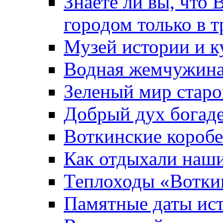
Знаете ли вы, что 
городом только в т
Музей истории и к
Водная жемчужин
Зеленый мир старо
Добрый дух богад
Воткинские короб
Как отдыхали наш
Теплоходы «Вотки
Памятные даты ис