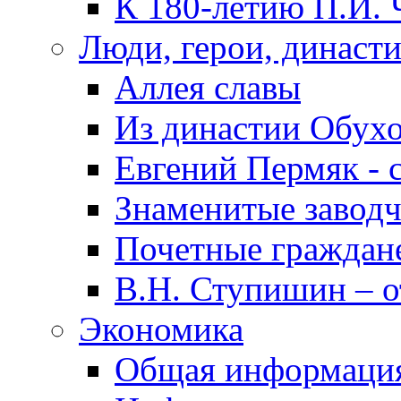
К 180-летию П.И. 
Люди, герои, династ
Аллея славы
Из династии Обух
Евгений Пермяк - 
Знаменитые заводч
Почетные граждан
В.Н. Ступишин – о
Экономика
Общая информаци