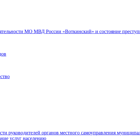
еятельности МО МВД России «Воткинский» и состояние преступн
дов
ество
ости руководителей органов местного самоуправления муниципа
ние услуг населению