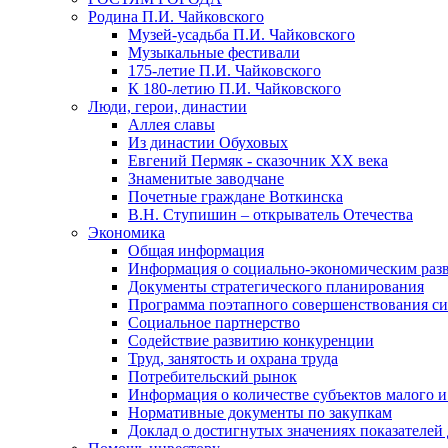
Родина П.И. Чайковского
Музей-усадьба П.И. Чайковского
Музыкальные фестивали
175-летие П.И. Чайковского
К 180-летию П.И. Чайковского
Люди, герои, династии
Аллея славы
Из династии Обуховых
Евгений Пермяк - сказочник XX века
Знаменитые заводчане
Почетные граждане Воткинска
В.Н. Ступишин – открыватель Отечества
Экономика
Общая информация
Информация о социально-экономическим раз
Документы стратегического планирования
Программа поэтапного совершенствования си
Социальное партнерство
Содействие развитию конкуренции
Труд, занятость и охрана труда
Потребительский рынок
Информация о количестве субъектов малого и
Нормативные документы по закупкам
Доклад о достигнутых значениях показателей