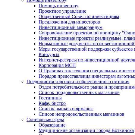
Помощь инвестору
Помощь инвестору
Проектное управление
Общественный Совет по инвестициям
Предложения для инвесторов
Инвестиционный меморандум
Сопровождение проектов по принципу "Oдно
Инвестиционные проекты реализуемые, план
Нормативные документы по инвестиционной д
Меры государственной поддержки субъектов 
Конкурсы
Интернет-ресурсы по инвестиционной деятел
Корпорация МСП
О Правилах заключения специальных инвест
Порядок предоставления инвесторам льготны
Предприятия торговли и общественного питания
Отдел потребительского рынка и предприним
Список продовольственных магазинов
Гостиницы
Кафе, бистро
Cписок рынков и ярмарок
Список непродовольственных магазинов
Социальная сфера
Образование
Медицинские организации города Воткинска