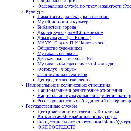
Социальная защита
Федеральная служба по труду и занятости (Рос
Культура
Памятники архитектуры и истории
Музей истории и культуры
Библиотеки города
Дворец культуры «Юбилейный»
Дом культуры (ул. Кирова)
МАУК "Сад им.П.И.Чайковского"
Общество художников
Музыкальная школа
Детская школа искусств №2
Музыкально-педагогический колледж
Фотоклуб «Фокус»
Станция юных техников
Центр детского творчества
Национальные и религиозные отношения
Национальные и религиозные отношения
Национально-культурные объединения на те
Реестр религиозных объединений на террито
Государственные службы
Центр занятости населения г. Воткинска
Воткинская Межрайонная прокуратура
Фонд социального страхования РФ по Удмурт
ФКП РОСРЕЕСТР