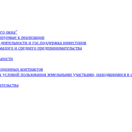
го окна"
ируемые к реализации
еятельности и гос.поддержка инвесторов
малого и среднего предпринимательства
ьности
иционных контрактов
х условий пользования земельными участками, находящимися в 
ательства