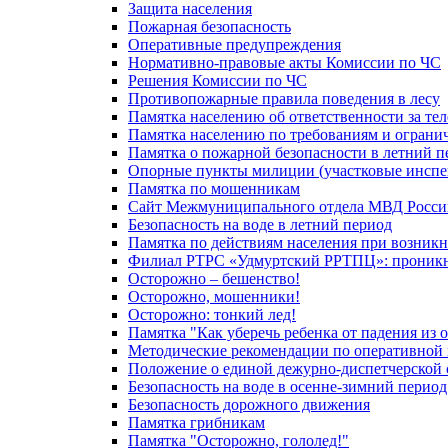
Защита населения
Пожарная безопасность
Оперативные предупреждения
Нормативно-правовые акты Комиссии по ЧС
Решения Комиссии по ЧС
Противопожарные правила поведения в лесу
Памятка населению об ответственности за те
Памятка населению по требованиям и огран
Памятка о пожарной безопасности в летний п
Опорные пункты милиции (участковые инспе
Памятка по мошенникам
Сайт Межмуниципального отдела МВД Росси
Безопасность на воде в летний период
Памятка по действиям населения при возникн
Филиал РТРС «Удмуртский РРТПЦ»: проникнов
Осторожно – бешенство!
Осторожно, мошенники!
Осторожно: тонкий лед!
Памятка "Как уберечь ребенка от падения из 
Методические рекомендации по оперативной в
Положение о единой дежурно-диспетчерской 
Безопасность на воде в осенне-зимний период
Безопасность дорожного движения
Памятка грибникам
Памятка "Осторожно, гололед!"