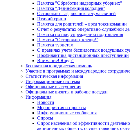
Памятка "Обработка надворных уборных"
Памятка "Дезинфекция колодцев"
Осторожно – африканская чума свиней
Птичий грипп
Памятка для родителей – вред токсикомании
Отчет о результатах оперативно-служебной д
Памятка по предупреждению подтопления
Памятка "Осторожно, клещи!"
Памятка туристам
О правилах учета беспилотных воздушных су
Профилактика дистанционных преступлений
Внимание! Ящур"
Бесплатная юридическая помощь
Участие в программах и международное сотруднич
Статистическая информация
Информационные системы
Официальные выступления
Официальные визиты и рабочие поездки
Информация
Новости
Мероприятия и проекты
Информационные сообщения
Опросы
Опрос населения об эффективности деятельн
акционерных обществ, осуществляющих оказа