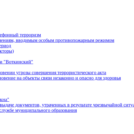
лефонный терроризм
ичениям, вводимым особым противопожарным режимом
ериод
кторы)
и "Воткинский"
овении угрозы совершения террористического акта
ение на объекты связи незаконно и опасно для здоровья
окна"
ыдаче документов, утраченных в результате чрезвычайной ситу
службе муниципального образования