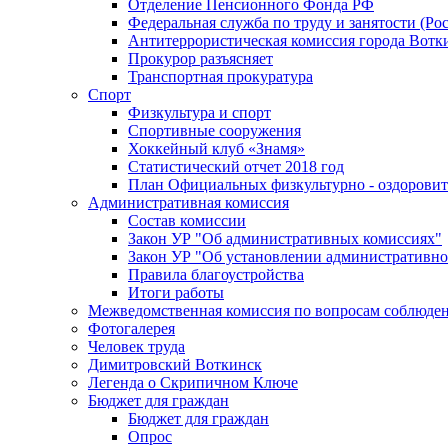
Отделение Пенсионного Фонда РФ
Федеральная служба по труду и занятости (Рос
Антитеррористическая комиссия города Вотк
Прокурор разъясняет
Транспортная прокуратура
Спорт
Физкультура и спорт
Спортивные сооружения
Хоккейный клуб «Знамя»
Статистический отчет 2018 год
План Официальных физкультурно - оздоровит
Административная комиссия
Состав комиссии
Закон УР "Об административных комиссиях"
Закон УР "Об установлении административно
Правила благоустройства
Итоги работы
Межведомственная комиссия по вопросам соблюдени
Фотогалерея
Человек труда
Димитровский Воткинск
Легенда о Скрипичном Ключе
Бюджет для граждан
Бюджет для граждан
Опрос