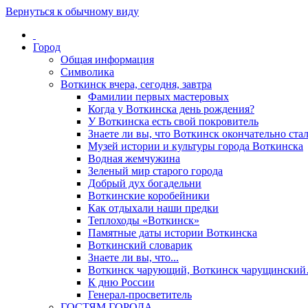
Вернуться к обычному виду
Город
Общая информация
Символика
Воткинск вчера, сегодня, завтра
Фамилии первых мастеровых
Когда у Воткинска день рождения?
У Воткинска есть свой покровитель
Знаете ли вы, что Воткинск окончательно стал
Музей истории и культуры города Воткинска
Водная жемчужина
Зеленый мир старого города
Добрый дух богадельни
Воткинские коробейники
Как отдыхали наши предки
Теплоходы «Воткинск»
Памятные даты истории Воткинска
Воткинский словарик
Знаете ли вы, что...
Воткинск чарующий, Воткинск чарущински
К дню России
Генерал-просветитель
ГОСТЯМ ГОРОДА