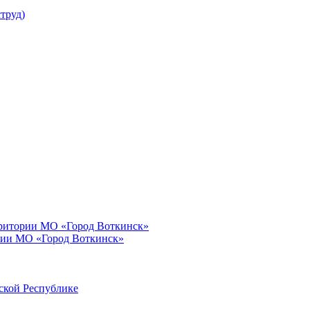
труд)
рритории МО «Город Воткинск»
рии МО «Город Воткинск»
ской Республике