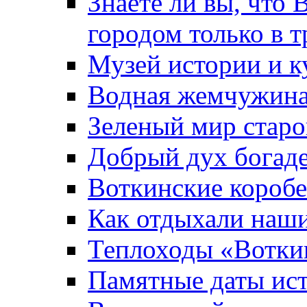
Знаете ли вы, что 
городом только в т
Музей истории и к
Водная жемчужин
Зеленый мир старо
Добрый дух богад
Воткинские короб
Как отдыхали наш
Теплоходы «Вотки
Памятные даты ис