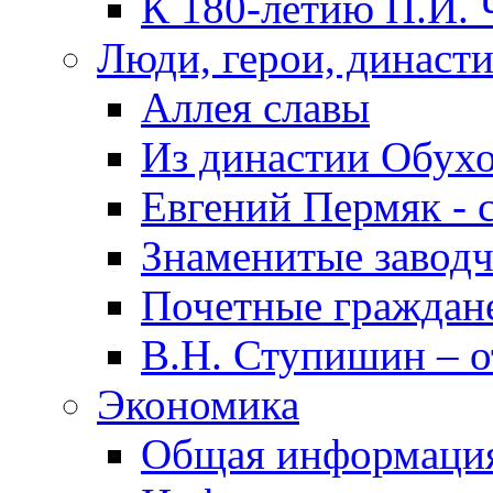
К 180-летию П.И. 
Люди, герои, династ
Аллея славы
Из династии Обух
Евгений Пермяк - 
Знаменитые заводч
Почетные граждан
В.Н. Ступишин – о
Экономика
Общая информаци