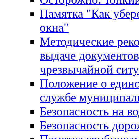
Памятка "Как убере
окна"
Методические рек
выдаче документов
чрезвычайной сит
Положение о един
службе муниципал
Безопасность на в
Безопасность дор