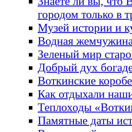
Знаете ли вы, что 
городом только в т
Музей истории и к
Водная жемчужин
Зеленый мир старо
Добрый дух богад
Воткинские короб
Как отдыхали наш
Теплоходы «Вотки
Памятные даты ис