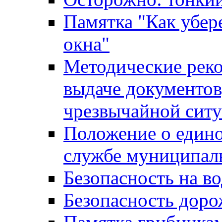
Памятка "Как убере
окна"
Методические рек
выдаче документов
чрезвычайной сит
Положение о един
службе муниципал
Безопасность на в
Безопасность дор