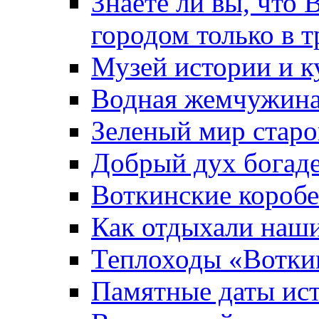
Знаете ли вы, что 
городом только в т
Музей истории и к
Водная жемчужин
Зеленый мир старо
Добрый дух богад
Воткинские короб
Как отдыхали наш
Теплоходы «Вотки
Памятные даты ис