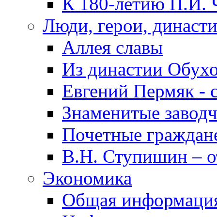
К 180-летию П.И. 
Люди, герои, династ
Аллея славы
Из династии Обух
Евгений Пермяк - 
Знаменитые заводч
Почетные граждан
В.Н. Ступишин – о
Экономика
Общая информаци