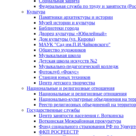
Социальная защита
Федеральная служба по труду и занятости (Рос
Культура
Памятники архитектуры и истории
Музей истории и культуры
Библиотеки города
Дворец культуры «Юбилейный»
Дом культуры (ул. Кирова)
МАУК "Сад им.П.И.Чайковского"
Общество художников
Музыкальная школа
Детская школа искусств №2
Музыкально-педагогический колледж
Фотоклуб «Фокус»
Станция юных техников
Центр детского творчества
Национальные и религиозные отношения
Национальные и религиозные отношения
Национально-культурные объединения на те
Реестр религиозных объединений на террито
Государственные службы
Центр занятости населения г. Воткинска
Воткинская Межрайонная прокуратура
Фонд социального страхования РФ по Удмурт
ФКП РОСРЕЕСТР