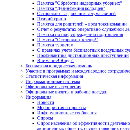
Памятка "Обработка надворных уборных"
Памятка "Дезинфекция колодцев"
Осторожно – африканская чума свиней
Птичий грипп
Памятка для родителей – вред токсикомании
Отчет о результатах оперативно-служебной д
Памятка по предупреждению подтопления
Памятка "Осторожно, клещи!"
Памятка туристам
О правилах учета беспилотных воздушных су
Профилактика дистанционных преступлений
Внимание! Ящур"
Бесплатная юридическая помощь
Участие в программах и международное сотруднич
Статистическая информация
Информационные системы
Официальные выступления
Официальные визиты и рабочие поездки
Информация
Новости
Мероприятия и проекты
Информационные сообщения
Опросы
Опрос населения об эффективности деятельн
акционерных обществ, осуществляющих оказа