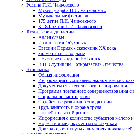
Родина П.И. Чайковского
Музей-усадьба П.И. Чайковского
Музыкальные фестивали
175-летие П.И. Чайковского
К 180-летию П.И. Чайковского
Люди, герои, династии
Аллея славы
Из династии Обуховых
Евгений Пермяк - сказочник XX века
Знаменитые заводчане
Почетные граждане Воткинска
В.Н. Ступишин – открыватель Отечества
Экономика
Общая информация
Информация о социально-экономическим раз
Документы стратегического планирования
Программа поэтапного совершенствования си
Социальное партнерство
Содействие развитию конкуренции
Труд, занятость и охрана труда
Потребительский рынок
Информация о количестве субъектов малого и
Нормативные документы по закупкам
Доклад о достигнутых значениях показателей