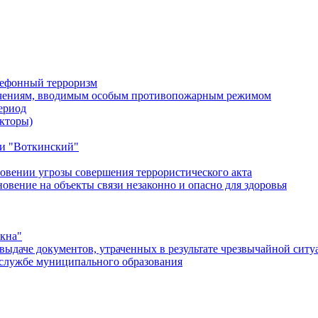
лефонный терроризм
ичениям, вводимым особым противопожарным режимом
ериод
кторы)
и "Воткинский"
овении угрозы совершения террористического акта
ение на объекты связи незаконно и опасно для здоровья
окна"
ыдаче документов, утраченных в результате чрезвычайной ситу
службе муниципального образования