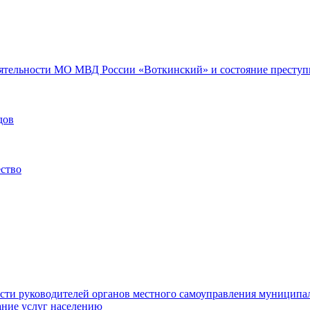
еятельности МО МВД России «Воткинский» и состояние преступн
дов
ество
ости руководителей органов местного самоуправления муниципа
ние услуг населению