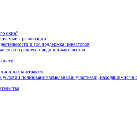
го окна"
ируемые к реализации
еятельности и гос.поддержка инвесторов
малого и среднего предпринимательства
ьности
иционных контрактов
х условий пользования земельными участками, находящимися в 
ательства