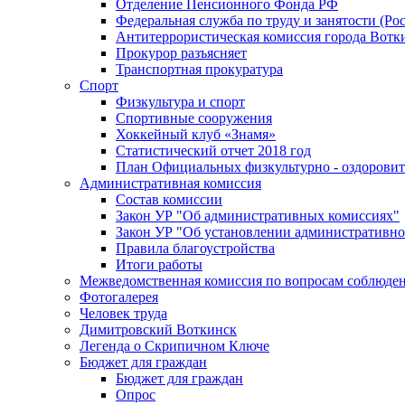
Отделение Пенсионного Фонда РФ
Федеральная служба по труду и занятости (Рос
Антитеррористическая комиссия города Вотк
Прокурор разъясняет
Транспортная прокуратура
Спорт
Физкультура и спорт
Спортивные сооружения
Хоккейный клуб «Знамя»
Статистический отчет 2018 год
План Официальных физкультурно - оздоровит
Административная комиссия
Состав комиссии
Закон УР "Об административных комиссиях"
Закон УР "Об установлении административно
Правила благоустройства
Итоги работы
Межведомственная комиссия по вопросам соблюдени
Фотогалерея
Человек труда
Димитровский Воткинск
Легенда о Скрипичном Ключе
Бюджет для граждан
Бюджет для граждан
Опрос