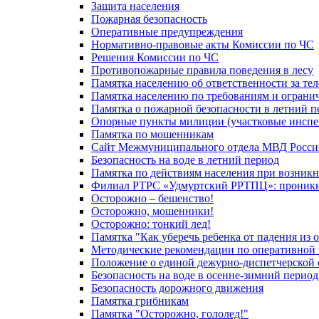
Защита населения
Пожарная безопасность
Оперативные предупреждения
Нормативно-правовые акты Комиссии по ЧС
Решения Комиссии по ЧС
Противопожарные правила поведения в лесу
Памятка населению об ответственности за те
Памятка населению по требованиям и огран
Памятка о пожарной безопасности в летний п
Опорные пункты милиции (участковые инспе
Памятка по мошенникам
Сайт Межмуниципального отдела МВД Росси
Безопасность на воде в летний период
Памятка по действиям населения при возникн
Филиал РТРС «Удмуртский РРТПЦ»: проникнов
Осторожно – бешенство!
Осторожно, мошенники!
Осторожно: тонкий лед!
Памятка "Как уберечь ребенка от падения из 
Методические рекомендации по оперативной в
Положение о единой дежурно-диспетчерской 
Безопасность на воде в осенне-зимний период
Безопасность дорожного движения
Памятка грибникам
Памятка "Осторожно, гололед!"