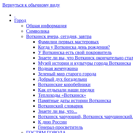
Вернуться к обычному виду
Город
Общая информация
Символика
Воткинск вчера, сегодня, завтра
Фамилии первых мастеровых
Когда у Воткинска день рождения?
У Воткинска есть свой покровитель
Знаете ли вы, что Воткинск окончательно стал
Музей истории и культуры города Воткинска
Водная жемчужина
Зеленый мир старого города
Добрый дух богадельни
Воткинские коробейники
Как отдыхали наши предки
Теплоходы «Воткинск»
Памятные даты истории Воткинска
Воткинский словарик
Знаете ли вы, что...
Воткинск чарующий, Воткинск чарущински
К дню России
Генерал-просветитель
ГОСТЯМ ГОРОДА