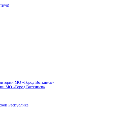
труд)
рритории МО «Город Воткинск»
рии МО «Город Воткинск»
ской Республике