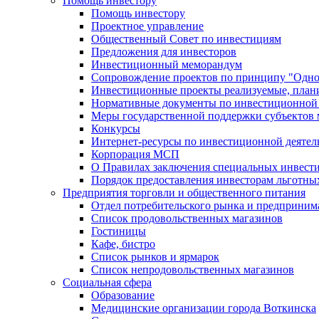
Помощь инвестору
Помощь инвестору
Проектное управление
Общественный Совет по инвестициям
Предложения для инвесторов
Инвестиционный меморандум
Сопровождение проектов по принципу "Oдно
Инвестиционные проекты реализуемые, план
Нормативные документы по инвестиционной д
Меры государственной поддержки субъектов 
Конкурсы
Интернет-ресурсы по инвестиционной деятел
Корпорация МСП
О Правилах заключения специальных инвест
Порядок предоставления инвесторам льготны
Предприятия торговли и общественного питания
Отдел потребительского рынка и предприним
Список продовольственных магазинов
Гостиницы
Кафе, бистро
Cписок рынков и ярмарок
Список непродовольственных магазинов
Социальная сфера
Образование
Медицинские организации города Воткинска