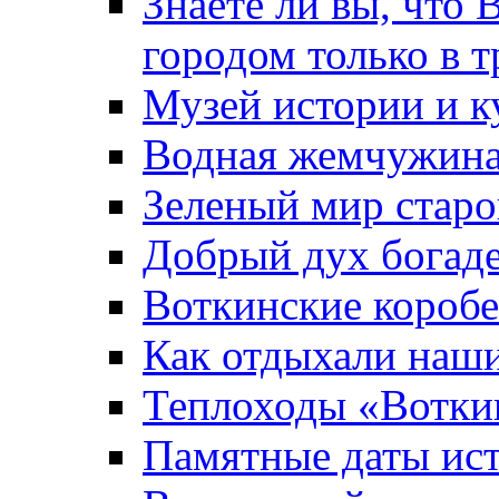
Знаете ли вы, что 
городом только в т
Музей истории и к
Водная жемчужин
Зеленый мир старо
Добрый дух богад
Воткинские короб
Как отдыхали наш
Теплоходы «Вотки
Памятные даты ис