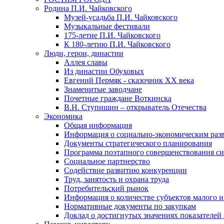
Родина П.И. Чайковского
Музей-усадьба П.И. Чайковского
Музыкальные фестивали
175-летие П.И. Чайковского
К 180-летию П.И. Чайковского
Люди, герои, династии
Аллея славы
Из династии Обуховых
Евгений Пермяк - сказочник XX века
Знаменитые заводчане
Почетные граждане Воткинска
В.Н. Ступишин – открыватель Отечества
Экономика
Общая информация
Информация о социально-экономическим раз
Документы стратегического планирования
Программа поэтапного совершенствования си
Социальное партнерство
Содействие развитию конкуренции
Труд, занятость и охрана труда
Потребительский рынок
Информация о количестве субъектов малого и
Нормативные документы по закупкам
Доклад о достигнутых значениях показателей