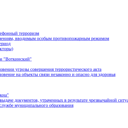
лефонный терроризм
ичениям, вводимым особым противопожарным режимом
ериод
кторы)
и "Воткинский"
овении угрозы совершения террористического акта
ение на объекты связи незаконно и опасно для здоровья
окна"
ыдаче документов, утраченных в результате чрезвычайной ситу
службе муниципального образования