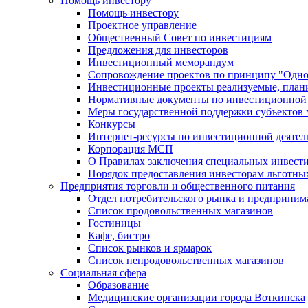
Помощь инвестору
Помощь инвестору
Проектное управление
Общественный Совет по инвестициям
Предложения для инвесторов
Инвестиционный меморандум
Сопровождение проектов по принципу "Oдно
Инвестиционные проекты реализуемые, план
Нормативные документы по инвестиционной д
Меры государственной поддержки субъектов 
Конкурсы
Интернет-ресурсы по инвестиционной деятел
Корпорация МСП
О Правилах заключения специальных инвест
Порядок предоставления инвесторам льготны
Предприятия торговли и общественного питания
Отдел потребительского рынка и предприним
Список продовольственных магазинов
Гостиницы
Кафе, бистро
Cписок рынков и ярмарок
Список непродовольственных магазинов
Социальная сфера
Образование
Медицинские организации города Воткинска