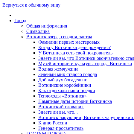
Вернуться к обычному виду
Город
Общая информация
Символика
Воткинск вчера, сегодня, завтра
Фамилии первых мастеровых
Когда у Воткинска день рождения?
У Воткинска есть свой покровитель
Знаете ли вы, что Воткинск окончательно стал
Музей истории и культуры города Воткинска
Водная жемчужина
Зеленый мир старого города
Добрый дух богадельни
Воткинские коробейники
Как отдыхали наши предки
Теплоходы «Воткинск»
Памятные даты истории Воткинска
Воткинский словарик
Знаете ли вы, что...
Воткинск чарующий, Воткинск чарущински
К дню России
Генерал-просветитель
ГОСТЯМ ГОРОДА