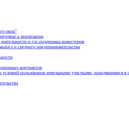
го окна"
ируемые к реализации
еятельности и гос.поддержка инвесторов
малого и среднего предпринимательства
ьности
иционных контрактов
х условий пользования земельными участками, находящимися в 
ательства