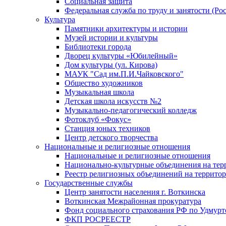
Социальная защита
Федеральная служба по труду и занятости (Рос
Культура
Памятники архитектуры и истории
Музей истории и культуры
Библиотеки города
Дворец культуры «Юбилейный»
Дом культуры (ул. Кирова)
МАУК "Сад им.П.И.Чайковского"
Общество художников
Музыкальная школа
Детская школа искусств №2
Музыкально-педагогический колледж
Фотоклуб «Фокус»
Станция юных техников
Центр детского творчества
Национальные и религиозные отношения
Национальные и религиозные отношения
Национально-культурные объединения на те
Реестр религиозных объединений на террито
Государственные службы
Центр занятости населения г. Воткинска
Воткинская Межрайонная прокуратура
Фонд социального страхования РФ по Удмурт
ФКП РОСРЕЕСТР