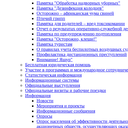
Памятка "Обработка надворных уборных"
Памятка "Дезинфекция колодцев"
Осторожно – африканская чума свиней
Птичий грипп
Памятка для родителей – вред токсикомании
Отчет о результатах оперативно-служебной д
Памятка по предупреждению подтопления
Памятка "Осторожно, клещи!"
Памятка туристам
О правилах учета беспилотных воздушных су
Профилактика дистанционных преступлений
Внимание! Ящур"
Бесплатная юридическая помощь
Участие в программах и международное сотруднич
Статистическая информация
Информационные системы
Официальные выступления
Официальные визиты и рабочие поездки
Информация
Новости
Мероприятия и проекты
Информационные сообщения
Опросы
Опрос населения об эффективности деятельн
акционерных обществ, осуществляющих оказа