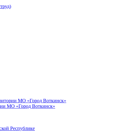
труд)
рритории МО «Город Воткинск»
рии МО «Город Воткинск»
ской Республике