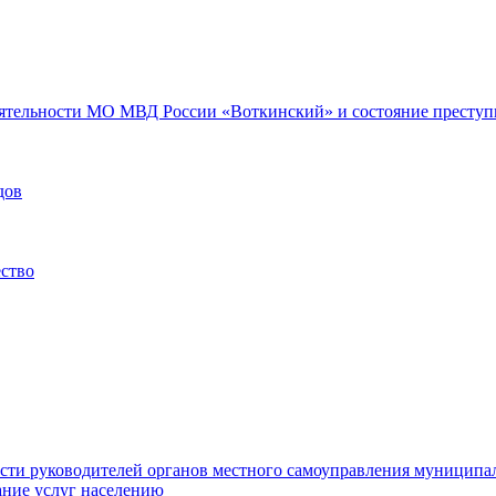
еятельности МО МВД России «Воткинский» и состояние преступн
дов
ество
ости руководителей органов местного самоуправления муниципа
ние услуг населению