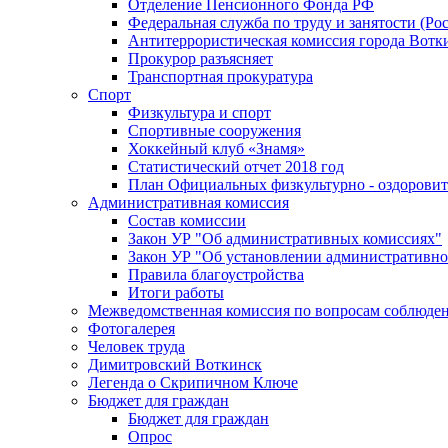
Отделение Пенсионного Фонда РФ
Федеральная служба по труду и занятости (Рос
Антитеррористическая комиссия города Вотк
Прокурор разъясняет
Транспортная прокуратура
Спорт
Физкультура и спорт
Спортивные сооружения
Хоккейный клуб «Знамя»
Статистический отчет 2018 год
План Официальных физкультурно - оздоровит
Административная комиссия
Состав комиссии
Закон УР "Об административных комиссиях"
Закон УР "Об установлении административно
Правила благоустройства
Итоги работы
Межведомственная комиссия по вопросам соблюдени
Фотогалерея
Человек труда
Димитровский Воткинск
Легенда о Скрипичном Ключе
Бюджет для граждан
Бюджет для граждан
Опрос