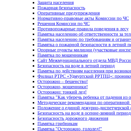
Защита населения
Пожарная безопасность
Оперативные предупреждения
Нормативно-правовые акты Комиссии по ЧС
Решения Комиссии по ЧС
Противопожарные правила поведения в лесу
Памятка населению об ответственности за те
Памятка населению по требованиям и огран
Памятка о пожарной безопасности в летний п
Опорные пункты милиции (участковые инспе
Памятка по мошенникам
Сайт Межмуниципального отдела МВД Росси
Безопасность на воде в летний период
Памятка по действиям населения при возникн
Филиал РТРС «Удмуртский РРТПЦ»: проникнов
Осторожно – бешенство!
Осторожно, мошенники!
Осторожно: тонкий лед!
Памятка "Как уберечь ребенка от падения из 
Методические рекомендации по оперативной в
Положение о единой дежурно-диспетчерской 
Безопасность на воде в осенне-зимний период
Безопасность дорожного движения
Памятка грибникам
Памятка "Осторожно, гололед!"